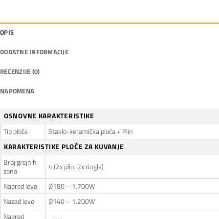
OPIS
DODATNE INFORMACIJE
RECENZIJE (0)
NAPOMENA
OSNOVNE KARAKTERISTIKE
Tip ploče
Staklo-keramička ploča + Plin
KARAKTERISTIKE PLOČE ZA KUVANJE
Broj grejnih
4 (2x plin, 2x ringla)
zona
Napred levo
Ø180 – 1.700W
Nazad levo
Ø140 – 1.200W
Napred