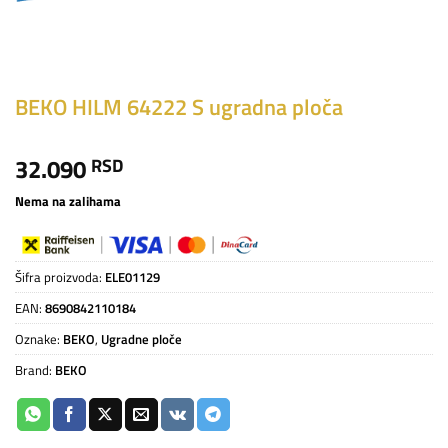
BEKO HILM 64222 S ugradna ploča
32.090
RSD
Nema na zalihama
Šifra proizvoda:
ELE01129
EAN:
8690842110184
Oznake:
BEKO
,
Ugradne ploče
Brand:
BEKO