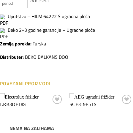
24 meseca
period
Uputstvo – HILM 64222 S ugradna ploča
Beko 2+3 godine garancije – Ugradne ploče
Zemlja porekla:
Turska
Distributer:
BEKO BALKANS DOO
POVEZANI PROIZVODI
Dodaj
Dodaj
na
na
listu
listu
želja
želja
NEMA NA ZALIHAMA