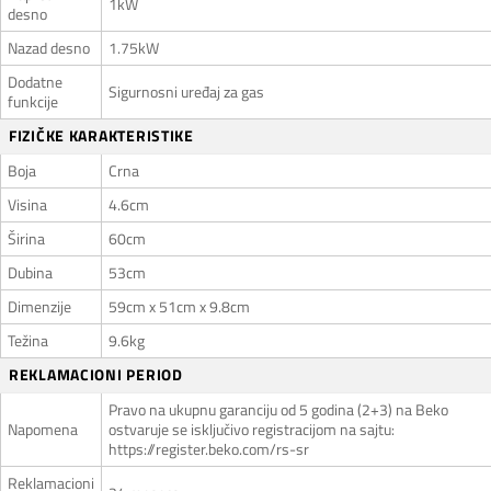
1kW
desno
Nazad desno
1.75kW
Dodatne
Sigurnosni uređaj za gas
funkcije
FIZIČKE KARAKTERISTIKE
Boja
Crna
Visina
4.6cm
Širina
60cm
Dubina
53cm
Dimenzije
59cm x 51cm x 9.8cm
Težina
9.6kg
REKLAMACIONI PERIOD
Pravo na ukupnu garanciju od 5 godina (2+3) na Beko
Napomena
ostvaruje se isključivo registracijom na sajtu:
https://register.beko.com/rs-sr
Reklamacioni