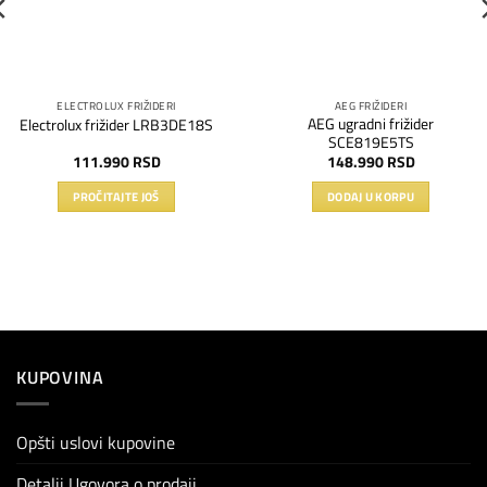
ELECTROLUX FRIŽIDERI
AEG FRIŽIDERI
AEG ugradni frižider
Electrolux frižider LRB3DE18S
SCE819E5TS
111.990
RSD
148.990
RSD
PROČITAJTE JOŠ
DODAJ U KORPU
KUPOVINA
Opšti uslovi kupovine
Detalji Ugovora o prodaji