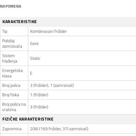
NAPOMENA
KARAKTERISTIKE
Tip
Kombinovani frižider
Položaj
Gore
zamrzivača
Sistem
Static
hlađenja
Energetska
E
klasa
Broj polica
3 (frižider), 1 (zamrzivač)
Broj fioka
1 (frižider)
Broj polica na
3 (frižider)
vratima
FIZIČKE KARAKTERISTIKE
Zapremina
206l (169 frižider, 37l zamrzivač)