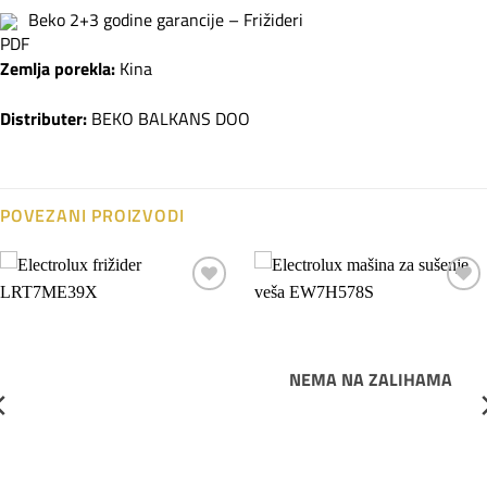
Beko 2+3 godine garancije – Frižideri
Zemlja porekla:
Kina
Distributer:
BEKO BALKANS DOO
POVEZANI PROIZVODI
Dodaj
Dodaj
na
na
listu
listu
želja
želja
NEMA NA ZALIHAMA