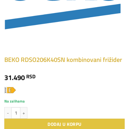
BEKO RDSO206K40SN kombinovani frižider
31.490
RSD
Na zalihama
BEKO RDSO206K40SN kombinovani frižider količina
DODAJ U KORPU