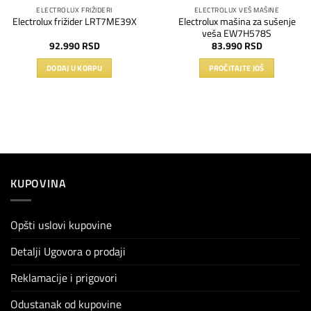
ELECTROLUX FRIŽIDERI
ELECTROLUX VEŠ MAŠINE
Electrolux mašina za sušenje
Electrolux frižider LRT7ME39X
veša EW7H578S
92.990
RSD
83.990
RSD
DODAJ U KORPU
PROČITAJTE JOŠ
KUPOVINA
Opšti uslovi kupovine
Detalji Ugovora o prodaji
Reklamacije i prigovori
Odustanak od kupovine