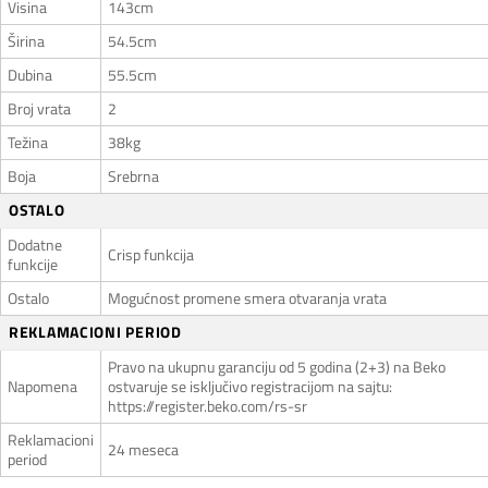
Visina
143cm
Širina
54.5cm
Dubina
55.5cm
Broj vrata
2
Težina
38kg
Boja
Srebrna
OSTALO
Dodatne
Crisp funkcija
funkcije
Ostalo
Mogućnost promene smera otvaranja vrata
REKLAMACIONI PERIOD
Pravo na ukupnu garanciju od 5 godina (2+3) na Beko
Napomena
ostvaruje se isključivo registracijom na sajtu:
https://register.beko.com/rs-sr
Reklamacioni
24 meseca
period