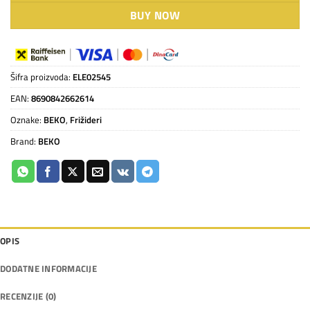
BUY NOW
Šifra proizvoda:
ELE02545
EAN:
8690842662614
Oznake:
BEKO
,
Frižideri
Brand:
BEKO
OPIS
DODATNE INFORMACIJE
RECENZIJE (0)