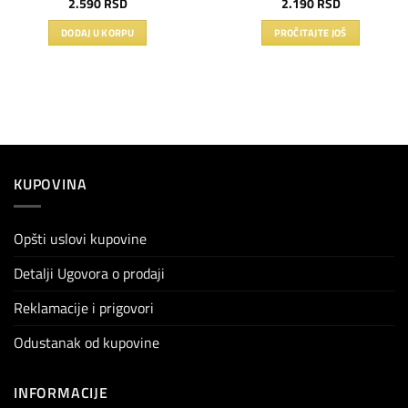
2.590
RSD
2.190
RSD
DODAJ U KORPU
PROČITAJTE JOŠ
KUPOVINA
Opšti uslovi kupovine
Detalji Ugovora o prodaji
Reklamacije i prigovori
Odustanak od kupovine
INFORMACIJE