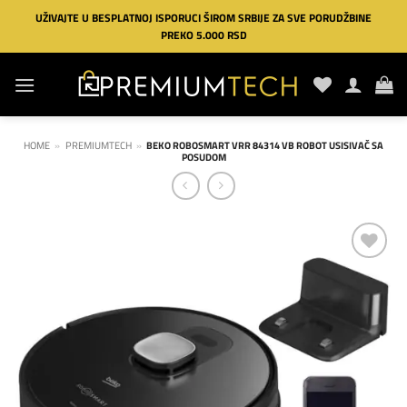
Preskoči
UŽIVAJTE U BESPLATNOJ ISPORUCI ŠIROM SRBIJE ZA SVE PORUDŽBINE
na
PREKO 5.000 RSD
sadržaj
HOME
»
PREMIUMTECH
»
BEKO ROBOSMART VRR 84314 VB ROBOT USISIVAČ SA
POSUDOM
Dodaj
na
listu
želja