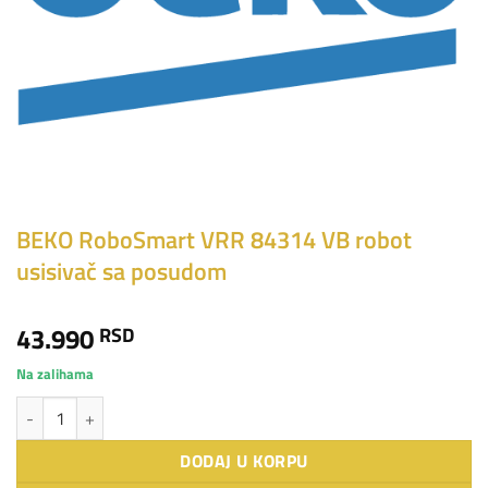
BEKO RoboSmart VRR 84314 VB robot
usisivač sa posudom
43.990
RSD
Na zalihama
BEKO RoboSmart VRR 84314 VB robot usisivač sa posudom količina
DODAJ U KORPU