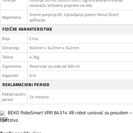
usisivača, Virtuelne prepreke na zidu
Vreme punjenja 6h, Upravljanje putem Home Direct
Napomena
aplikacije
FIZIČKE KARAKTERISTIKE
Boja
Crna
Dimenzije
945mm x 342mm x 342mm
Težina
4.3kg
Zapremina
Rezervoar za vodu od 300 ml
Kapacitet
0.4l
REKLAMACIONI PERIOD
Reklamacioni
24 meseca
period
BEKO RoboSmart VRR 84314 VB robot usisivač sa posudom –
uputstvo