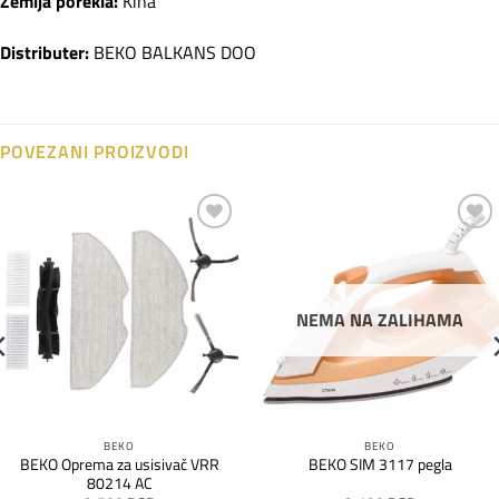
Zemlja porekla:
Kina
Distributer:
BEKO BALKANS DOO
POVEZANI PROIZVODI
Dodaj
Dodaj
na
na
listu
listu
želja
želja
NEMA NA ZALIHAMA
BEKO
BEKO
BEKO Oprema za usisivač VRR
BEKO SIM 3117 pegla
80214 AC