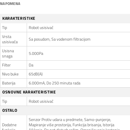
NAPOMENA
KARAKTERISTIKE
Tip
Robot usisivač
Vrsta
Sa posudom, Sa vodenom filtracijom
usisivača
Usisna
5.000Pa
snaga
Filter
Da
Nivo buke
65dB(A)
Baterija
6.000mA, Do 250 minuta rada
OSNOVNE KARAKTERISTIKE
Tip
Robot usisivač
OSTALO
Senzor Protiv udara u predmete, Samo-punjenje,
Dodatne
Mapiranje više prostorija, Funkcija brisanja, Istorija
funkcije
čišćenja, Do not disturb režim, Ograničavanje kretanja