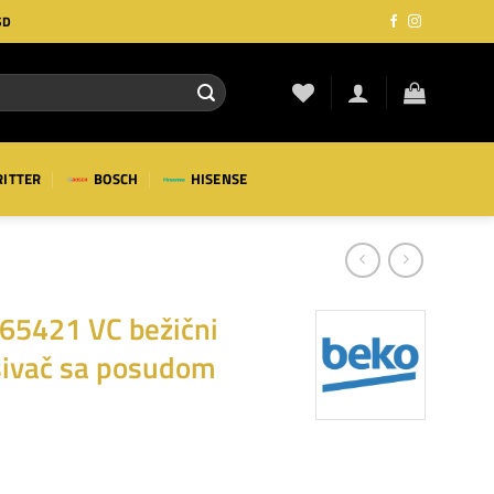
SD
RITTER
BOSCH
HISENSE
65421 VC bežični
sivač sa posudom