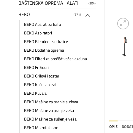
BAŠTENSKA OPREMA I ALATI
(204)
BEKO
(371)
BEKO Aparati za kafu
BEKO Aspiratori
BEKO Blenderi i seckalice
BEKO Dodatna oprema
BEKO Filteri za prečišćivače vazduha
BEKO Frižideri
BEKO Grilovi i tosteri
BEKO Kućni aparati
BEKO Kuvala
BEKO Mašine za pranje sudova
BEKO Mašine za pranje veša
BEKO Mašine za sušenje veša
OPIS
DODAT
BEKO Mikrotalasne