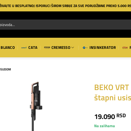
ŽIVAJTE U BESPLATNOJ ISPORUCI ŠIROM SRBIJE ZA SVE PORUDŽBINE PREKO 5.000 R
BLANCO
CATA
CREMESSO
INSINKERATOR
POSUDOM
BEKO VRT 
štapni usi
Dodaj
na
listu
19.090
RSD
želja
Na zalihama