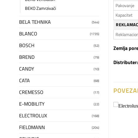
Pakovanje
BEKO Zamrzivači
Kapacitet
BELA TEHNIKA
(544)
REKLAMAC
BLANCO
Reklamacion
(1735)
BOSCH
(52)
Zemlja pore
BREND
(79)
Distributer:
CANDY
(10)
CATA
(68)
POVEZA
CREMESSO
(17)
E-MOBILITY
(22)
ELECTROLUX
(168)
Dodaj
Dodaj
na
na
FIELDMANN
listu
(204)
listu
želja
želja