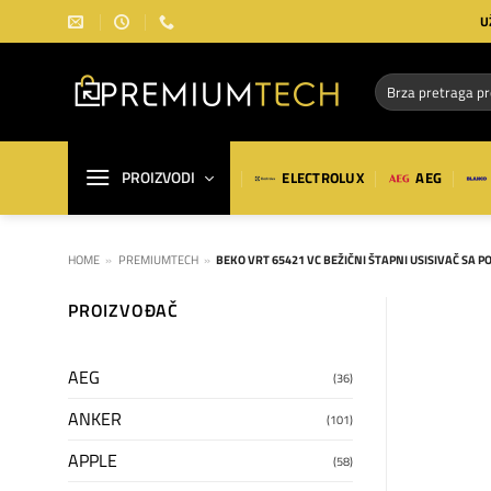
Preskoči
U
na
sadržaj
Pretraga
za:
PROIZVODI
ELECTROLUX
AEG
HOME
»
PREMIUMTECH
»
BEKO VRT 65421 VC BEŽIČNI ŠTAPNI USISIVAČ SA 
PROIZVOĐAČ
AEG
(36)
ANKER
(101)
APPLE
(58)