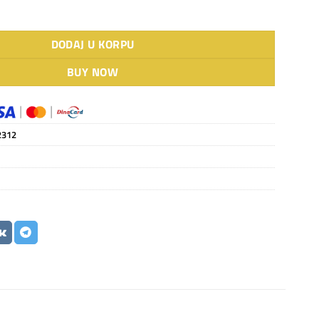
ežični štapni usisivač sa posudom količina
DODAJ U KORPU
BUY NOW
2312