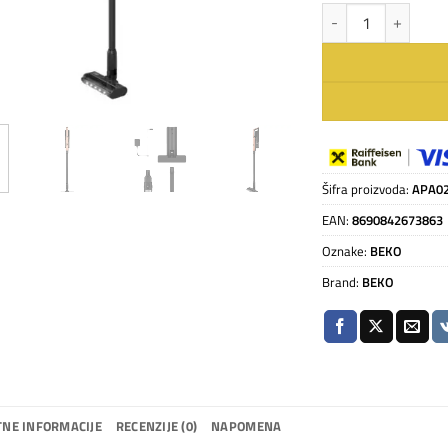
BEKO VRT 65421 VC b
Šifra proizvoda:
APA0
EAN:
8690842673863
Oznake:
BEKO
Brand:
BEKO
NE INFORMACIJE
RECENZIJE (0)
NAPOMENA