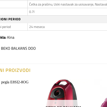
Četka za prašinu, Uski nastavak za usisavanje, Nastava
0.7l
IONI PERIOD
i period
24 meseca
kla:
Kina
BEKO BALKANS DOO
NI PROIZVODI
Dodaj
Dodaj
na
na
listu
listu
želja
želja