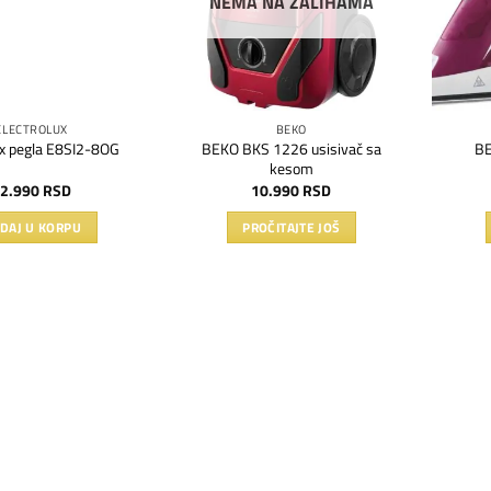
NEMA NA ZALIHAMA
ELECTROLUX
BEKO
BEKO BKS 1226 usisivač sa
ux pegla E8SI2-8OG
BE
kesom
2.990
RSD
10.990
RSD
DAJ U KORPU
PROČITAJTE JOŠ