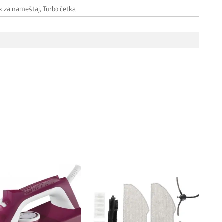
k za nameštaj, Turbo četka
Dodaj
Dodaj
na
na
listu
listu
želja
želja