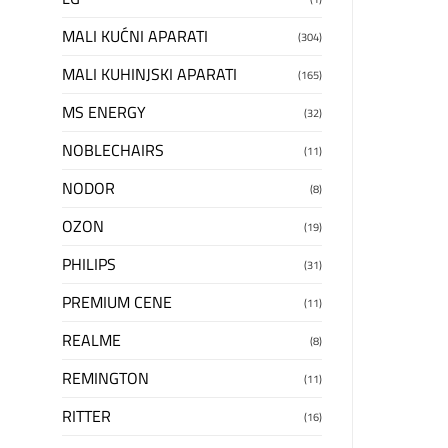
MALI KUĆNI APARATI
(304)
MALI KUHINJSKI APARATI
(165)
MS ENERGY
(32)
NOBLECHAIRS
(11)
NODOR
(8)
OZON
(19)
PHILIPS
(31)
PREMIUM CENE
(11)
REALME
(8)
REMINGTON
(11)
RITTER
(16)