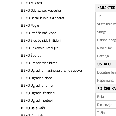
BEKO Mikseri
KARAKTER
BEKO Odvlaživači vazduha
Tip
BEKO Ostali kuhinjski aparati
Vrsta usisiv
BEKO Pegle
Snaga
BEKO Prečišćivači vode
Usisna sna
BEKO Side by side frižideri
Nivo buke
BEKO Sokovnici i cediljke
BEKO Šporeti
Baterija
BEKO Standardne klime
OSTALO
BEKO Ugradne mašine za pranje sudova
Dodatne fun
BEKO Ugradne ploče
Napomena
BEKO Ugradne rerne
FIZIČKE K
BEKO Ugradni frižideri
Boja
BEKO Ugradni setovi
Dimenzije
BEKO Usisivači
Težina
BEKO Ventilatori