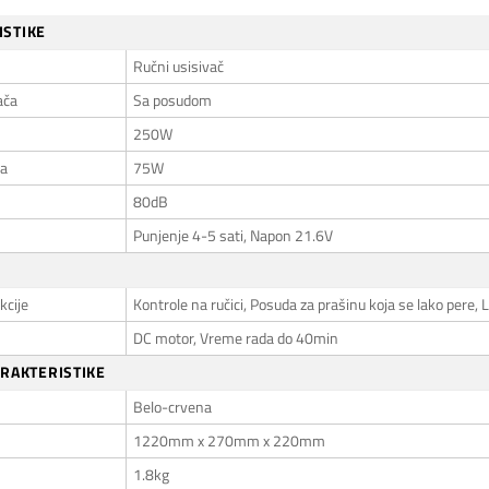
ISTIKE
Ručni usisivač
ača
Sa posudom
250W
ga
75W
80dB
Punjenje 4-5 sati, Napon 21.6V
kcije
Kontrole na ručici, Posuda za prašinu koja se lako pere, 
DC motor, Vreme rada do 40min
ARAKTERISTIKE
Belo-crvena
1220mm x 270mm x 220mm
1.8kg