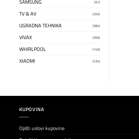
SAMSUNG
(91)
TV & AV
(204)
UGRADNA TEHNIKA
(384)
VIVAX
(366)
WHIRLPOOL
(140)
XIAOMI
(234)
KUPOVINA
Opšti uslovi kupovine