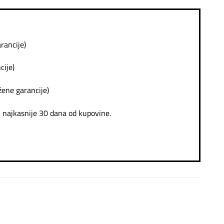
rancije)
cije)
žene garancije)
e, najkasnije 30 dana od kupovine.