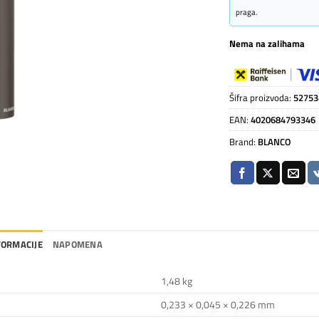
praga.
Nema na zalihama
Šifra proizvoda:
52753
EAN:
4020684793346
Brand:
BLANCO
FORMACIJE
NAPOMENA
1,48 kg
0,233 × 0,045 × 0,226 mm