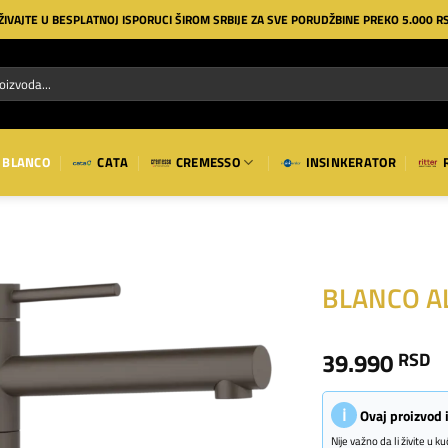
ŽIVAJTE U BESPLATNOJ ISPORUCI ŠIROM SRBIJE ZA SVE PORUDŽBINE PREKO 5.000 R
BLANCO
CATA
CREMESSO
INSINKERATOR
BLANCO ALT
Dodaj
39.990
RSD
na
listu
želja
ℹ
Ovaj proizvod
Nije važno da li živite u 