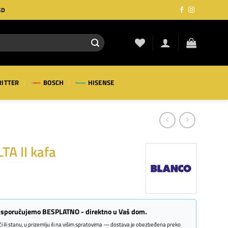
SD
RITTER
BOSCH
HISENSE
A II kafa
 isporučujemo BESPLATNO - direktno u Vaš dom.
kući ili stanu, u prizemlju ili na višim spratovima — dostava je obezbeđena preko