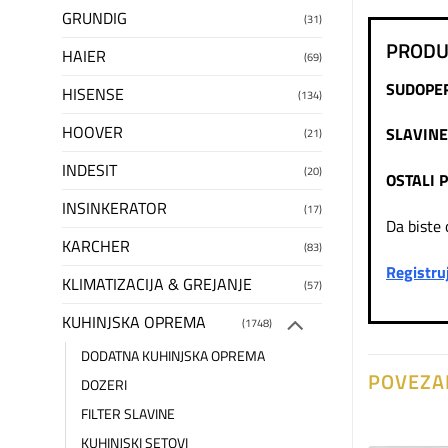
GRUNDIG
(31)
PRODU
HAIER
(69)
SUDOPE
HISENSE
(134)
HOOVER
SLAVINE
(21)
INDESIT
(20)
OSTALI 
INSINKERATOR
(17)
Da biste 
KARCHER
(83)
Registru
KLIMATIZACIJA & GREJANJE
(57)
KUHINJSKA OPREMA
(1748)
DODATNA KUHINJSKA OPREMA
POVEZA
DOZERI
FILTER SLAVINE
KUHINJSKI SETOVI