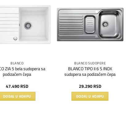
Dodaj
Dodaj
na
na
listu
listu
želja
želja
BLANCO
BLANCO SUDOPERE
O ZIA 5 bela sudopera sa
BLANCO TIPO II 6 S INOX
podizačem čepa
sudopera sa podizačem čepa
47.490
RSD
29.290
RSD
DODAJ U KORPU
DODAJ U KORPU