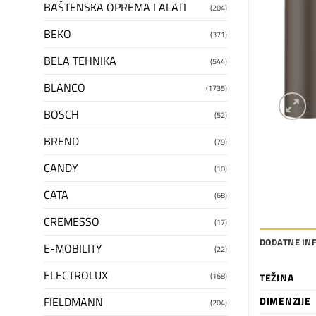
BAŠTENSKA OPREMA I ALATI
(204)
BEKO
(371)
BELA TEHNIKA
(544)
BLANCO
(1735)
BOSCH
(52)
BREND
(79)
CANDY
(10)
CATA
(68)
CREMESSO
(17)
DODATNE IN
E-MOBILITY
(22)
ELECTROLUX
(168)
TEŽINA
FIELDMANN
DIMENZIJE
(204)