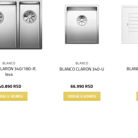
Dodaj
Dodaj
na
na
listu
listu
želja
želja
BLANCO
BLANCO
LARON 340/180-IF,
BLANC
BLANCO CLARON 340-U
leva
40.890
RSD
66.990
RSD
DAJ U KORPU
DODAJ U KORPU