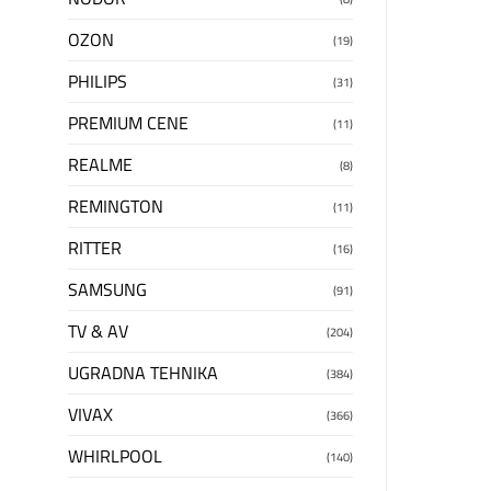
OZON
(19)
PHILIPS
(31)
PREMIUM CENE
(11)
REALME
(8)
REMINGTON
(11)
RITTER
(16)
SAMSUNG
(91)
TV & AV
(204)
UGRADNA TEHNIKA
(384)
VIVAX
(366)
WHIRLPOOL
(140)