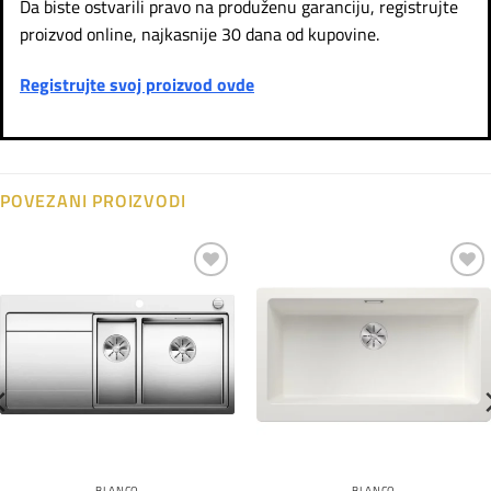
Da biste ostvarili pravo na produženu garanciju, registrujte
proizvod online, najkasnije 30 dana od kupovine.
Registrujte svoj proizvod ovde
POVEZANI PROIZVODI
Dodaj
Dodaj
na
na
listu
listu
želja
želja
BLANCO
BLANCO