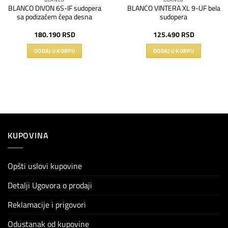
BLANCO DIVON 6S-IF sudopera
BLANCO VINTERA XL 9-UF bela
sa podizačem čepa desna
sudopera
180.190
RSD
125.490
RSD
DODAJ U KORPU
DODAJ U KORPU
KUPOVINA
Opšti uslovi kupovine
Detalji Ugovora o prodaji
Reklamacije i prigovori
Odustanak od kupovine