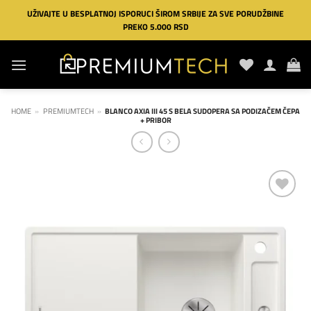
Preskoči
UŽIVAJTE U BESPLATNOJ ISPORUCI ŠIROM SRBIJE ZA SVE PORUDŽBINE
na
PREKO 5.000 RSD
sadržaj
HOME
»
PREMIUMTECH
»
BLANCO AXIA III 45 S BELA SUDOPERA SA PODIZAČEM ČEPA
+ PRIBOR
Dodaj
na
listu
želja