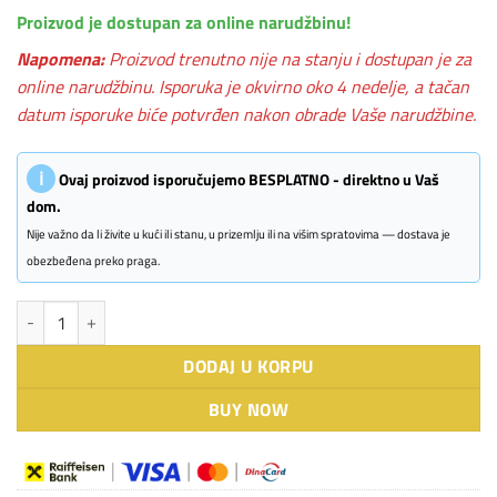
Proizvod je dostupan za online narudžbinu!
Napomena:
Proizvod trenutno nije na stanju i dostupan je za
online narudžbinu. Isporuka je okvirno oko 4 nedelje, a tačan
datum isporuke biće potvrđen nakon obrade Vaše narudžbine.
ℹ
Ovaj proizvod isporučujemo BESPLATNO - direktno u Vaš
dom.
Nije važno da li živite u kući ili stanu, u prizemlju ili na višim spratovima — dostava je
obezbeđena preko praga.
BLANCO AXIA III 45 S bela sa p.č. + pribor količina
DODAJ U KORPU
BUY NOW