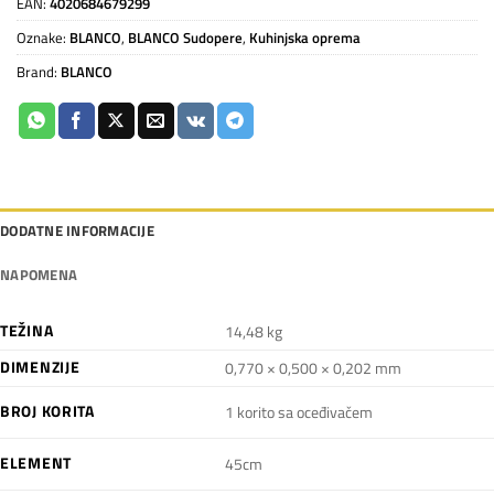
EAN:
4020684679299
Oznake:
BLANCO
,
BLANCO Sudopere
,
Kuhinjska oprema
Brand:
BLANCO
DODATNE INFORMACIJE
NAPOMENA
TEŽINA
14,48 kg
DIMENZIJE
0,770 × 0,500 × 0,202 mm
BROJ KORITA
1 korito sa oceđivačem
ELEMENT
45cm