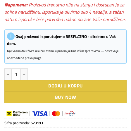
Napomena:
Proizvod trenutno nije na stanju i dostupan je za
online narudžbinu. Isporuka je okvirno oko 4 nedelje, a tačan
datum isporuke biće potvrđen nakon obrade Vaše narudžbine.
ℹ
Ovaj proizvod isporučujemo BESPLATNO - direktno u Vaš
dom.
Nije važno da li živite u kući ili stanu, u prizemlju ili na višim spratovima — dostava je
obezbeđena preko praga.
BLANCO AXIA III 45 S-F antracit sa p.č. + pribor količina
DODAJ U KORPU
BUY NOW
Šifra proizvoda:
523193