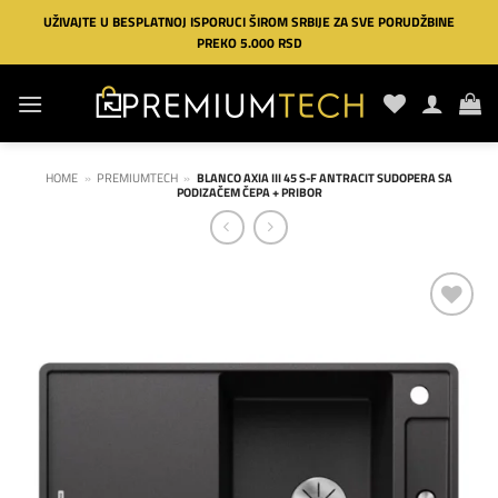
Preskoči
UŽIVAJTE U BESPLATNOJ ISPORUCI ŠIROM SRBIJE ZA SVE PORUDŽBINE
na
PREKO 5.000 RSD
sadržaj
HOME
»
PREMIUMTECH
»
BLANCO AXIA III 45 S-F ANTRACIT SUDOPERA SA
PODIZAČEM ČEPA + PRIBOR
Dodaj
na
listu
želja