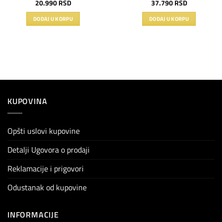
20.990
RSD
37.790
RSD
DODAJ U KORPU
DODAJ U KORPU
KUPOVINA
Opšti uslovi kupovine
Detalji Ugovora o prodaji
Reklamacije i prigovori
Odustanak od kupovine
INFORMACIJE