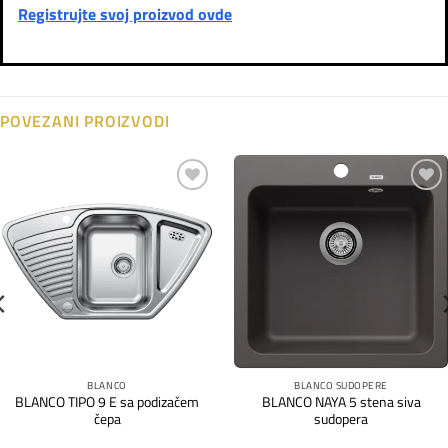
Registrujte svoj proizvod ovde
POVEZANI PROIZVODI
Dodaj
Dodaj
na
na
listu
listu
želja
želja
BLANCO
BLANCO SUDOPERE
BLANCO TIPO 9 E sa podizačem
BLANCO NAYA 5 stena siva
čepa
sudopera