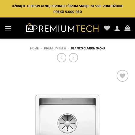
Preskoči
UŽIVAJTE U BESPLATNOJ ISPORUCI ŠIROM SRBIJE ZA SVE PORUDŽBINE
na
PREKO 5.000 RSD
sadržaj
HOME
»
PREMIUMTECH
»
BLANCO CLARON 340-U
Dodaj
na
listu
želja