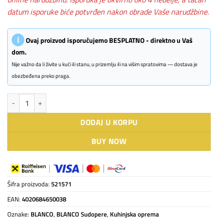
datum isporuke biće potvrđen nakon obrade Vaše narudžbine.
ℹ
Ovaj proizvod isporučujemo BESPLATNO - direktno u Vaš
dom.
Nije važno da li živite u kući ili stanu, u prizemlju ili na višim spratovima — dostava je
obezbeđena preko praga.
BLANCO CLARON 340-U količina
DODAJ U KORPU
BUY NOW
Šifra proizvoda:
521571
EAN:
4020684650038
Oznake:
BLANCO
,
BLANCO Sudopere
,
Kuhinjska oprema