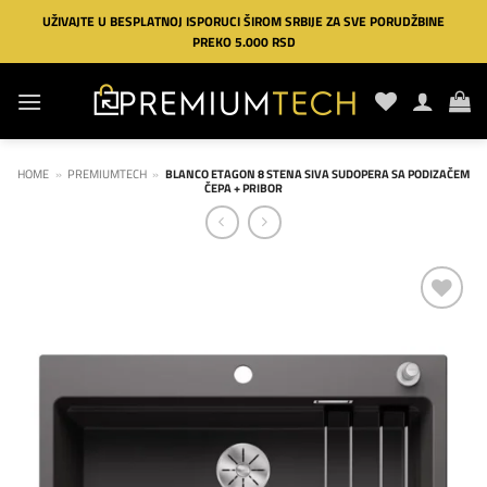
Preskoči
UŽIVAJTE U BESPLATNOJ ISPORUCI ŠIROM SRBIJE ZA SVE PORUDŽBINE
na
PREKO 5.000 RSD
sadržaj
HOME
»
PREMIUMTECH
»
BLANCO ETAGON 8 STENA SIVA SUDOPERA SA PODIZAČEM
ČEPA + PRIBOR
Dodaj
na
listu
želja