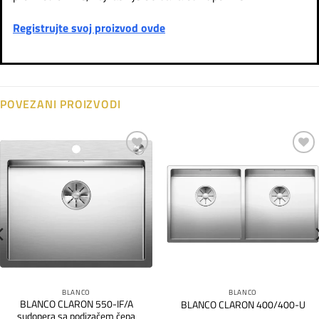
Registrujte svoj proizvod ovde
POVEZANI PROIZVODI
Dodaj
Dodaj
na
na
listu
listu
želja
želja
BLANCO
BLANCO
BLANCO CLARON 550-IF/A
BLANCO CLARON 400/400-U
sudopera sa podizačem čepa