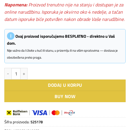
Napomena:
Proizvod trenutno nije na stanju i dostupan je za
online narudžbinu. Isporuka je okvirno oko 4 nedelje, a tačan
datum isporuke biće potvrđen nakon obrade Vaše narudžbine.
ℹ
Ovaj proizvod isporučujemo BESPLATNO - direktno u Vaš
dom.
Nije važno da li živite u kući ili stanu, u prizemlju ili na višim spratovima — dostava je
obezbeđena preko praga.
BLANCO ETAGON 8 stena siva sa p.č. + pribor količina
DODAJ U KORPU
BUY NOW
Šifra proizvoda:
525178