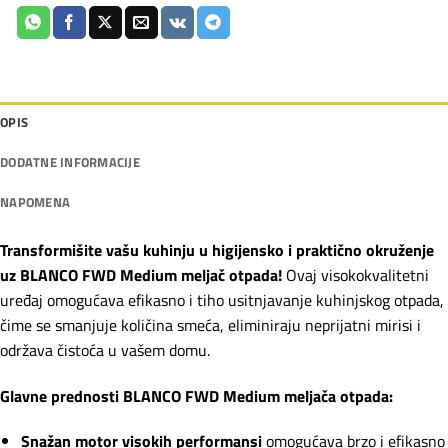
OPIS
DODATNE INFORMACIJE
NAPOMENA
Transformišite vašu kuhinju u higijensko i praktično okruženje
uz BLANCO FWD Medium meljač otpada!
Ovaj visokokvalitetni
uređaj omogućava efikasno i tiho usitnjavanje kuhinjskog otpada,
čime se smanjuje količina smeća, eliminiraju neprijatni mirisi i
održava čistoća u vašem domu.
Glavne prednosti BLANCO FWD Medium meljača otpada:
Snažan motor visokih performansi
omogućava brzo i efikasno