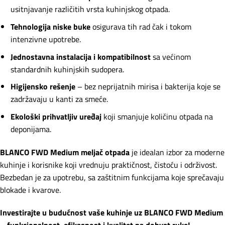
usitnjavanje različitih vrsta kuhinjskog otpada.
Tehnologija niske buke
osigurava tih rad čak i tokom
intenzivne upotrebe.
Jednostavna instalacija i kompatibilnost
sa većinom
standardnih kuhinjskih sudopera.
Higijensko rešenje
– bez neprijatnih mirisa i bakterija koje se
zadržavaju u kanti za smeće.
Ekološki prihvatljiv uređaj
koji smanjuje količinu otpada na
deponijama.
BLANCO FWD Medium meljač otpada
je idealan izbor za moderne
kuhinje i korisnike koji vrednuju praktičnost, čistoću i održivost.
Bezbedan je za upotrebu, sa zaštitnim funkcijama koje sprečavaju
blokade i kvarove.
Investirajte u budućnost vaše kuhinje uz BLANCO FWD Medium