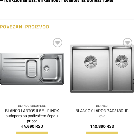
– funkcionalnost, efikasnost i kvalitet na dohvat ruke!
POVEZANI PROIZVODI
Dodaj
Dodaj
na
na
listu
listu
želja
želja
BLANCO SUDOPERE
BLANCO
BLANCO LANTOS II 6 S-IF INOX
BLANCO CLARON 340/180-IF,
sudopera sa podizačem čepa +
leva
pribor
44.690
RSD
140.890
RSD