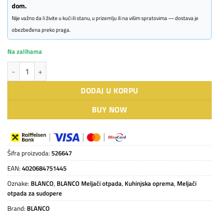
dom.
Nije važno da li živite u kući ili stanu, u prizemlju ili na višim spratovima — dostava je
obezbeđena preko praga.
Na zalihama
Blanco FWD Medium MELJAČ količina
DODAJ U KORPU
BUY NOW
Šifra proizvoda:
526647
EAN:
4020684751445
Oznake:
BLANCO
,
BLANCO Meljači otpada
,
Kuhinjska oprema
,
Meljači
otpada za sudopere
Brand:
BLANCO