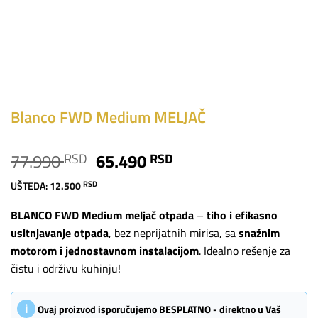
Blanco FWD Medium MELJAČ
Originalna
Trenutna
77.990
65.490
RSD
RSD
cena
cena
UŠTEDA:
12.500
RSD
je
je:
bila:
65.490 RSD.
BLANCO FWD Medium meljač otpada
–
tiho i efikasno
77.990 RSD.
usitnjavanje otpada
, bez neprijatnih mirisa, sa
snažnim
motorom i jednostavnom instalacijom
. Idealno rešenje za
čistu i održivu kuhinju!
ℹ
Ovaj proizvod isporučujemo BESPLATNO - direktno u Vaš