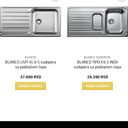
Dodaj
Dodaj
na
na
listu
listu
želja
želja
BLANCO
BLANCO SUDOPERE
BLANCO LIVIT XL 6 S sudopera
BLANCO TIPO II 6 S INOX
sa podizačem čepa
sudopera sa podizačem čepa
37.690
RSD
29.290
RSD
DODAJ U KORPU
DODAJ U KORPU