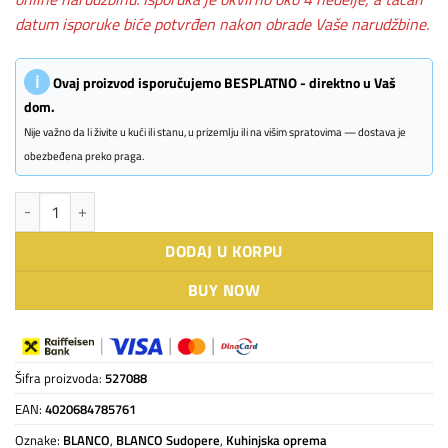
datum isporuke biće potvrđen nakon obrade Vaše narudžbine.
ℹ
Ovaj proizvod isporučujemo BESPLATNO - direktno u Vaš
dom.
Nije važno da li živite u kući ili stanu, u prizemlju ili na višim spratovima — dostava je
obezbeđena preko praga.
BLANCO LEGRA 6 S nežnobela količina
DODAJ U KORPU
BUY NOW
Šifra proizvoda:
527088
EAN:
4020684785761
Oznake:
BLANCO
,
BLANCO Sudopere
,
Kuhinjska oprema