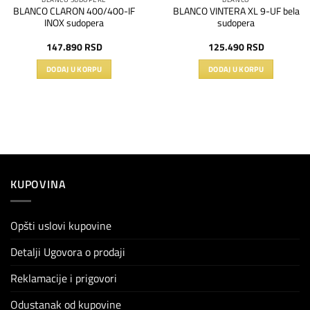
BLANCO CLARON 400/400-IF
BLANCO VINTERA XL 9-UF bela
INOX sudopera
sudopera
147.890
RSD
125.490
RSD
DODAJ U KORPU
DODAJ U KORPU
KUPOVINA
Opšti uslovi kupovine
Detalji Ugovora o prodaji
Reklamacije i prigovori
Odustanak od kupovine