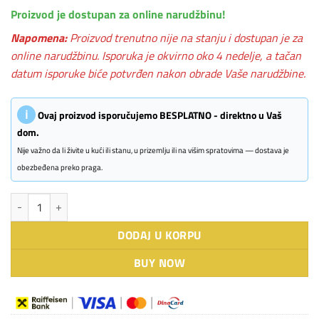
Proizvod je dostupan za online narudžbinu!
Napomena:
Proizvod trenutno nije na stanju i dostupan je za
online narudžbinu. Isporuka je okvirno oko 4 nedelje, a tačan
datum isporuke biće potvrđen nakon obrade Vaše narudžbine.
ℹ
Ovaj proizvod isporučujemo BESPLATNO - direktno u Vaš
dom.
Nije važno da li živite u kući ili stanu, u prizemlju ili na višim spratovima — dostava je
obezbeđena preko praga.
BLANCO METRA XL 6 S nežnobela sa p.č. količina
DODAJ U KORPU
BUY NOW