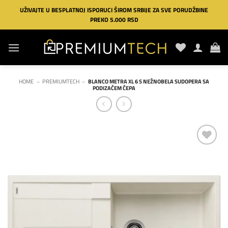
Preskoči
UŽIVAJTE U BESPLATNOJ ISPORUCI ŠIROM SRBIJE ZA SVE PORUDŽBINE
na
PREKO 5.000 RSD
sadržaj
HOME
»
PREMIUMTECH
»
BLANCO METRA XL 6 S NEŽNOBELA SUDOPERA SA
PODIZAČEM ČEPA
Dodaj
na
listu
želja