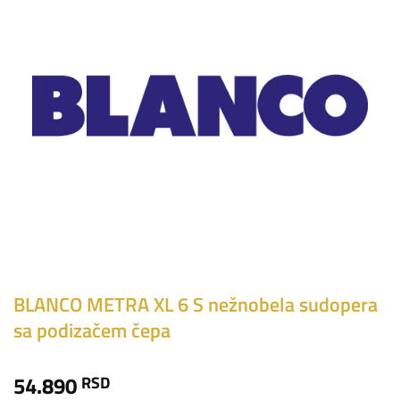
BLANCO METRA XL 6 S nežnobela sudopera
sa podizačem čepa
54.890
RSD