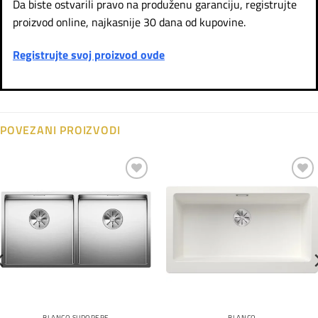
Da biste ostvarili pravo na produženu garanciju, registrujte
proizvod online, najkasnije 30 dana od kupovine.
Registrujte svoj proizvod ovde
POVEZANI PROIZVODI
Dodaj
Dodaj
na
na
listu
listu
želja
želja
BLANCO SUDOPERE
BLANCO