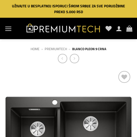
Preskoči
UŽIVAJTE U BESPLATNOJ ISPORUCI ŠIROM SRBIJE ZA SVE PORUDŽBINE
na
PREKO 5.000 RSD
sadržaj
HOME
»
PREMIUMTECH
»
BLANCO PLEON 9 CRNA
Dodaj
na
listu
želja