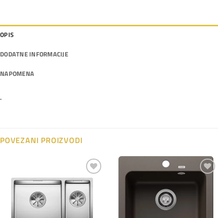
OPIS
DODATNE INFORMACIJE
NAPOMENA
.
POVEZANI PROIZVODI
Dodaj
Dodaj
na
na
listu
listu
želja
želja