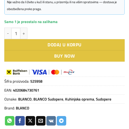
Nije važno da li živite u kući ili stanu, u prizemlju ili na višim spratovima — dostava je
obezbeđena preko praga.
Samo 1 je preostalo na zalihama
BLANCO PLEON 9 crna količina
DODAJ U KORPU
BUY NOW
Šifra proizvoda:
525958
EAN:
4020684730761
Oznake:
BLANCO
,
BLANCO Sudopere
,
Kuhinjska oprema
,
Sudopere
Brand:
BLANCO