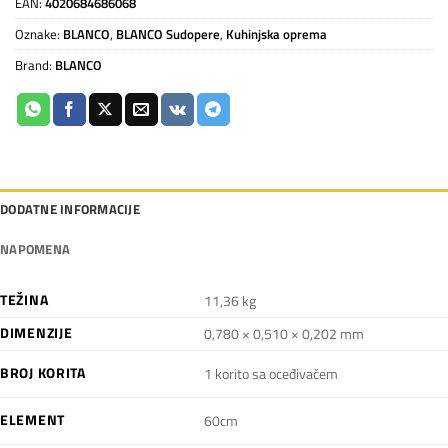
EAN:
4020684686068
Oznake:
BLANCO
,
BLANCO Sudopere
,
Kuhinjska oprema
Brand:
BLANCO
DODATNE INFORMACIJE
NAPOMENA
TEŽINA
11,36 kg
DIMENZIJE
0,780 × 0,510 × 0,202 mm
BROJ KORITA
1 korito sa oceđivačem
ELEMENT
60cm