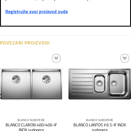
Registrujte svoj proizvod ovde
POVEZANI PROIZVODI
Dodaj
Dodaj
na
na
listu
listu
želja
želja
BLANCO SUDOPERE
BLANCO SUDOPERE
BLANCO CLARON 400/400-IF
BLANCO LANTOS II 6 S-IF INOX
INOX sudopera
sudopera