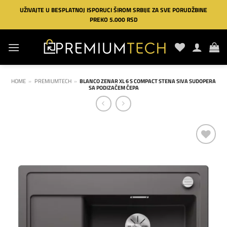
Preskoči
UŽIVAJTE U BESPLATNOJ ISPORUCI ŠIROM SRBIJE ZA SVE PORUDŽBINE
na
PREKO 5.000 RSD
sadržaj
HOME
»
PREMIUMTECH
»
BLANCO ZENAR XL 6 S COMPACT STENA SIVA SUDOPERA
SA PODIZAČEM ČEPA
Dodaj
na
listu
želja