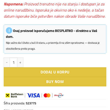
Napomena:
Proizvod trenutno nije na stanju i dostupan je za
online narudžbinu. Isporuka je okvirno oko 4 nedelje, a tačan
datum isporuke biće potvrđen nakon obrade Vaše narudžbine.
ℹ
Ovaj proizvod isporučujemo BESPLATNO - direktno u Vaš
dom.
Nije važno da li živite u kući ili stanu, u prizemlju ili na višim spratovima — dostava je
obezbeđena preko praga.
BLANCO ZENAR XL 6 S Compact stena siva sa p.č. količina
DODAJ U KORPU
BUY NOW
Šifra proizvoda:
523775