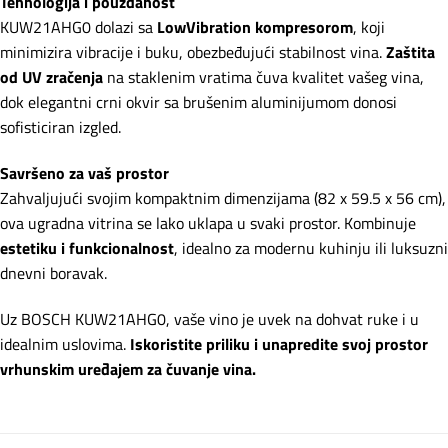
Tehnologija i pouzdanost
KUW21AHG0 dolazi sa
LowVibration kompresorom
, koji
minimizira vibracije i buku, obezbeđujući stabilnost vina.
Zaštita
od UV zračenja
na staklenim vratima čuva kvalitet vašeg vina,
dok elegantni crni okvir sa brušenim aluminijumom donosi
sofisticiran izgled.
Savršeno za vaš prostor
Zahvaljujući svojim kompaktnim dimenzijama (82 x 59.5 x 56 cm),
ova ugradna vitrina se lako uklapa u svaki prostor. Kombinuje
estetiku i funkcionalnost
, idealno za modernu kuhinju ili luksuzni
dnevni boravak.
Uz BOSCH KUW21AHG0, vaše vino je uvek na dohvat ruke i u
idealnim uslovima.
Iskoristite priliku i unapredite svoj prostor
vrhunskim uređajem za čuvanje vina.