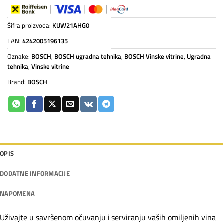
Šifra proizvoda:
KUW21AHG0
EAN:
4242005196135
Oznake:
BOSCH
,
BOSCH ugradna tehnika
,
BOSCH Vinske vitrine
,
Ugradna
tehnika
,
Vinske vitrine
Brand:
BOSCH
OPIS
DODATNE INFORMACIJE
NAPOMENA
Uživajte u savršenom očuvanju i serviranju vaših omiljenih vina