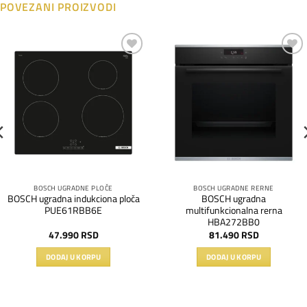
POVEZANI PROIZVODI
Dodaj
Dodaj
na
na
listu
listu
želja
želja
BOSCH UGRADNE PLOČE
BOSCH UGRADNE RERNE
BOSCH ugradna indukciona ploča
BOSCH ugradna
PUE61RBB6E
multifunkcionalna rerna
HBA272BB0
47.990
RSD
81.490
RSD
DODAJ U KORPU
DODAJ U KORPU