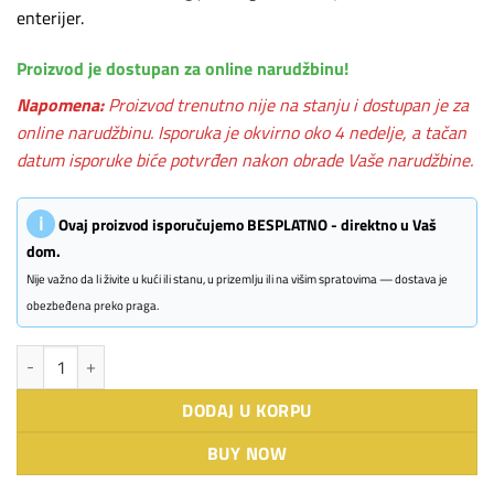
enterijer.
Proizvod je dostupan za online narudžbinu!
Napomena:
Proizvod trenutno nije na stanju i dostupan je za
online narudžbinu. Isporuka je okvirno oko 4 nedelje, a tačan
datum isporuke biće potvrđen nakon obrade Vaše narudžbine.
ℹ
Ovaj proizvod isporučujemo BESPLATNO - direktno u Vaš
dom.
Nije važno da li živite u kući ili stanu, u prizemlju ili na višim spratovima — dostava je
obezbeđena preko praga.
BOSCH vinska vitrina KUW21AHG0 količina
DODAJ U KORPU
BUY NOW