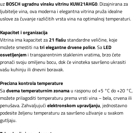
uz
BOSCH ugradnu vinsku vitrinu KUW21AHG0
. Dizajnirana za
ljubitelje vina, ova moderna i elegantna vitrina pruža idealne
uslove za čuvanje različitih vrsta vina na optimalnoj temperaturi.
Kapacitet i organizacija
Vitrina ima kapacitet za
21 flašu
standardne veličine, koje
možete smestiti na
tri elegantne drvene police
. Sa
LED
osvetljenjem
i transparentnim staklenim vratima, brzo ćete
pronaći svoju omiljenu bocu, dok će vinoteka savršeno ukrasiti
vašu kuhinju ili dnevni boravak.
Precizna kontrola temperature
Sa
dvema temperaturnim zonama
u rasponu od +5 °C do +20 °C,
možete prilagoditi temperaturu prema vrsti vina – bela, crvena ili
penušava. Zahvaljujući
elektronskom upravljanju
, jednostavno
podesite željenu temperaturu za savršeno uživanje u svakom
gutljaju.