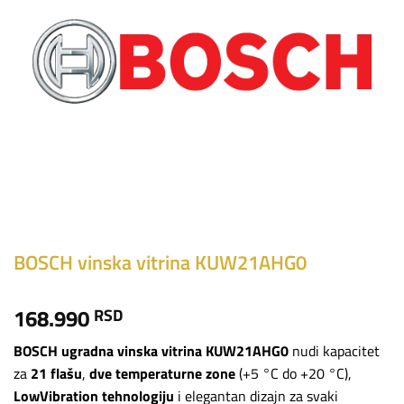
BOSCH vinska vitrina KUW21AHG0
168.990
RSD
BOSCH ugradna vinska vitrina KUW21AHG0
nudi kapacitet
za
21 flašu
,
dve temperaturne zone
(+5 °C do +20 °C),
LowVibration tehnologiju
i elegantan dizajn za svaki