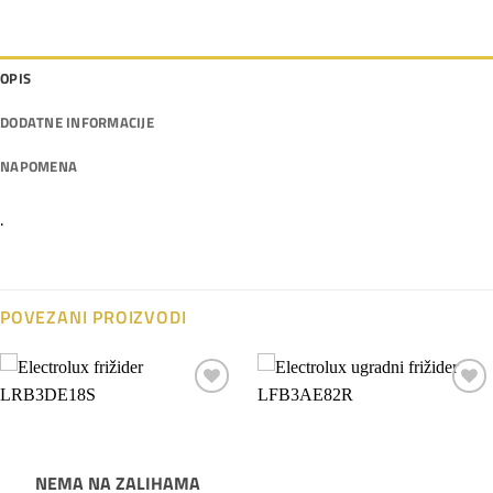
OPIS
DODATNE INFORMACIJE
NAPOMENA
.
POVEZANI PROIZVODI
Dodaj
Dodaj
na
na
listu
listu
želja
želja
NEMA NA ZALIHAMA