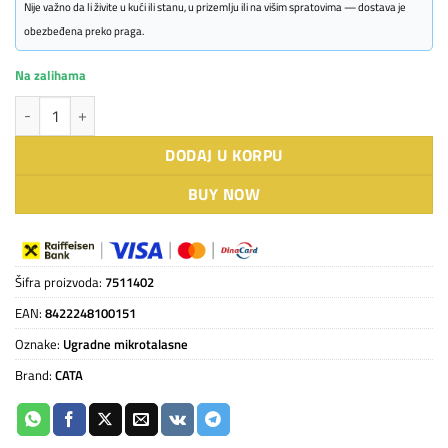
Nije važno da li živite u kući ili stanu, u prizemlju ili na višim spratovima — dostava je
obezbeđena preko praga.
Na zalihama
CATA mikrotalasna MW BI2505DCG BK količina
DODAJ U KORPU
BUY NOW
Šifra proizvoda:
7511402
EAN:
8422248100151
Oznake:
Ugradne mikrotalasne
Brand:
CATA