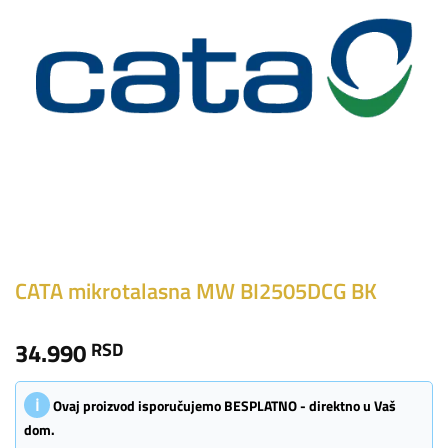
CATA mikrotalasna MW BI2505DCG BK
34.990
RSD
ℹ
Ovaj proizvod isporučujemo BESPLATNO - direktno u Vaš
dom.