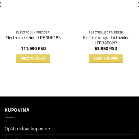
ELECTROLUX FRIŽIDERI
ELECTROLUX FRIŽIDERI
Electrolux ugradni frižider
Electrolux frižider LRB3DE18S
LFB3AE82R
111.990
RSD
63.990
RSD
PROČITAJTE JOŠ
DODAJ U KORPU
KUPOVINA
Opšti uslovi kupovine