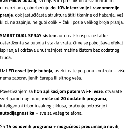
525 Pillow bubanj
, sa najvećim prečnikom u standardnim
dimenzijama, obezbeđuje
do 10% intenzivnije i ravnomernije
pranje
, dok jastučićasta struktura štiti tkanine od habanja. Veš
klizi, ne zapinje, ne gubi oblik – čak i posle velikog broja pranja.
SMART DUAL SPRAY sistem
automatski ispira ostatke
deterdženta sa bubnja i stakla vrata, čime se poboljšava efekat
ispiranja i održava unutrašnjost mašine čistom bez dodatnog
truda.
Uz
LED osvetljenje bubnja
, uvek imate potpunu kontrolu – više
nema zaboravljenih čarapa ili sitnog veša.
Povezivanjem sa
hOn aplikacijom putem Wi-Fi veze
, otvarate
svet pametnog pranja:
više od 20 dodatnih programa
,
inteligentni izbor idealnog ciklusa, praćenje potrošnje i
autodijagnostika
– sve sa vašeg telefona.
Sa
14 osnovnih programa + mogućnost preuzimanja novih
,