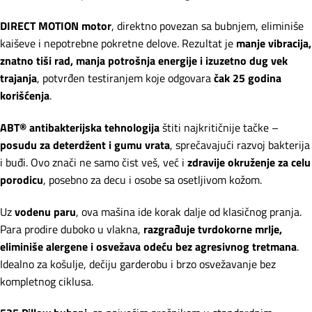
DIRECT MOTION motor
, direktno povezan sa bubnjem, eliminiše
kaiševe i nepotrebne pokretne delove. Rezultat je
manje vibracija,
znatno tiši rad, manja potrošnja energije i izuzetno dug vek
trajanja
, potvrđen testiranjem koje odgovara
čak 25 godina
korišćenja
.
ABT® antibakterijska tehnologija
štiti najkritičnije tačke –
posudu za deterdžent i gumu vrata
, sprečavajući razvoj bakterija
i buđi. Ovo znači ne samo čist veš, već i
zdravije okruženje za celu
porodicu
, posebno za decu i osobe sa osetljivom kožom.
Uz
vodenu paru
, ova mašina ide korak dalje od klasičnog pranja.
Para prodire duboko u vlakna,
razgrađuje tvrdokorne mrlje,
eliminiše alergene i osvežava odeću bez agresivnog tretmana
.
Idealno za košulje, dečiju garderobu i brzo osvežavanje bez
kompletnog ciklusa.