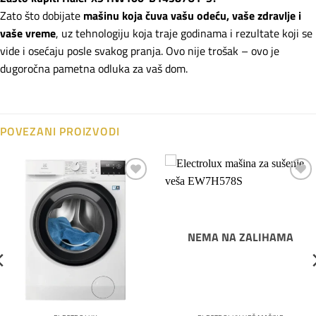
Zato što dobijate
mašinu koja čuva vašu odeću, vaše zdravlje i
vaše vreme
, uz tehnologiju koja traje godinama i rezultate koji se
vide i osećaju posle svakog pranja. Ovo nije trošak – ovo je
dugoročna pametna odluka za vaš dom.
POVEZANI PROIZVODI
Dodaj
Dodaj
na
na
listu
listu
želja
želja
NEMA NA ZALIHAMA