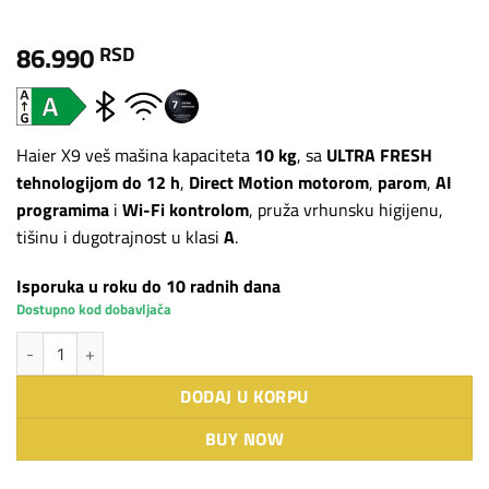
86.990
RSD
Haier X9 veš mašina kapaciteta
10 kg
, sa
ULTRA FRESH
tehnologijom do 12 h
,
Direct Motion motorom
,
parom
,
AI
programima
i
Wi-Fi kontrolom
, pruža vrhunsku higijenu,
tišinu i dugotrajnost u klasi
A
.
Isporuka u roku do 10 radnih dana
Dostupno kod dobavljača
Haier veš mašina Serija X9 HW100-B14387U1-S količina
DODAJ U KORPU
BUY NOW