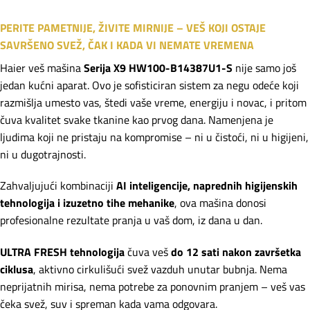
PERITE PAMETNIJE, ŽIVITE MIRNIJE – VEŠ KOJI OSTAJE
SAVRŠENO SVEŽ, ČAK I KADA VI NEMATE VREMENA
Haier veš mašina
Serija X9 HW100-B14387U1-S
nije samo još
jedan kućni aparat. Ovo je sofisticiran sistem za negu odeće koji
razmišlja umesto vas, štedi vaše vreme, energiju i novac, i pritom
čuva kvalitet svake tkanine kao prvog dana. Namenjena je
ljudima koji ne pristaju na kompromise – ni u čistoći, ni u higijeni,
ni u dugotrajnosti.
Zahvaljujući kombinaciji
AI inteligencije, naprednih higijenskih
tehnologija i izuzetno tihe mehanike
, ova mašina donosi
profesionalne rezultate pranja u vaš dom, iz dana u dan.
ULTRA FRESH tehnologija
čuva veš
do 12 sati nakon završetka
ciklusa
, aktivno cirkulišući svež vazduh unutar bubnja. Nema
neprijatnih mirisa, nema potrebe za ponovnim pranjem – veš vas
čeka svež, suv i spreman kada vama odgovara.