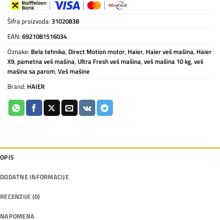
Šifra proizvoda:
31020838
EAN:
6921081516034
Oznake:
Bela tehnika
,
Direct Motion motor
,
Haier
,
Haier veš mašina
,
Haier
X9
,
pametna veš mašina
,
Ultra Fresh veš mašina
,
veš mašina 10 kg
,
veš
mašina sa parom
,
Veš mašine
Brand:
HAIER
OPIS
DODATNE INFORMACIJE
RECENZIJE (0)
NAPOMENA