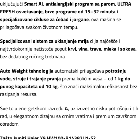
uključujući
Smart AI, antialergijski program sa parom, ULTRA
FRESH osvežavanje, brze programe od 15–32 minuta i
specijalizovane cikluse za ćebad i jorgane
, ova mašina se
prilagođava svakom životnom tempu.
Specijalizovani sistem za uklanjanje mrlja
cilja najčešće i
najtvrdokornije nečistoće poput
krvi, vina, trave, mleka i sokova
,
bez dodatnog ručnog tretmana.
Auto Weight tehnologija
automatski prilagođava
potrošnju
vode, struje i trajanje pranja
prema količini veša – od
1 kg do
punog kapaciteta od 10 kg
, što znači maksimalnu efikasnost bez
rasipanja resursa.
Sve to u energetskom razredu
A
, uz izuzetno nisku potrošnju i tih
rad, u elegantnom dizajnu sa crnim vratima i premium završnom
obradom.
Zašto kupiti Haier X9 HW100-B14387U1-S?