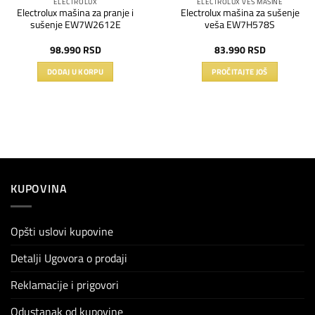
ELECTROLUX
ELECTROLUX VEŠ MAŠINE
Electrolux mašina za pranje i
Electrolux mašina za sušenje
sušenje EW7W2612E
veša EW7H578S
98.990
RSD
83.990
RSD
DODAJ U KORPU
PROČITAJTE JOŠ
KUPOVINA
Opšti uslovi kupovine
Detalji Ugovora o prodaji
Reklamacije i prigovori
Odustanak od kupovine