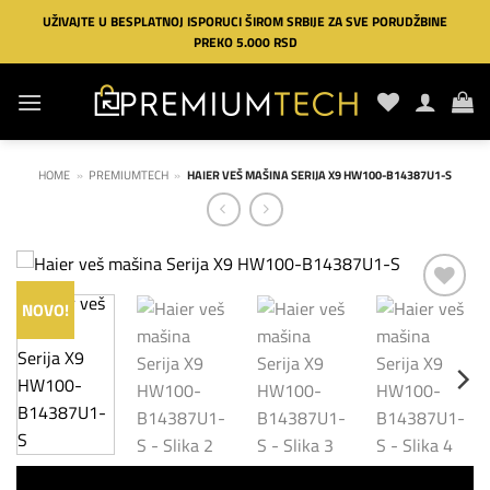
Preskoči
UŽIVAJTE U BESPLATNOJ ISPORUCI ŠIROM SRBIJE ZA SVE PORUDŽBINE
na
PREKO 5.000 RSD
sadržaj
HOME
»
PREMIUMTECH
»
HAIER VEŠ MAŠINA SERIJA X9 HW100-B14387U1-S
NOVO!
Dodaj
na
listu
želja