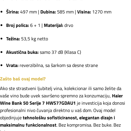
Širina:
497 mm |
Dubina:
585 mm |
Visina:
1270 mm
Broj polica:
6 + 1 |
Materijal:
drvo
Težina:
53,5 kg netto
Akustična buka:
samo 37 dB (Klasa C)
Vrata:
reverzibilna, sa šarkom sa desne strane
Zašto baš ovaj model?
Ako ste strastveni ljubitelj vina, kolekcionar ili samo želite da
vaše vino bude uvek savršeno spremno za konzumaciju,
Haier
Wine Bank 50 Serije 7 HWS77GDAU1
je investicija koja donosi
profesionalni nivo čuvanja direktno u vaš dom. Ovaj model
objedinjuje
tehnološku sofisticiranost, elegantan dizajn i
maksimalnu funkcionalnost
. Bez kompromisa. Bez buke. Bez