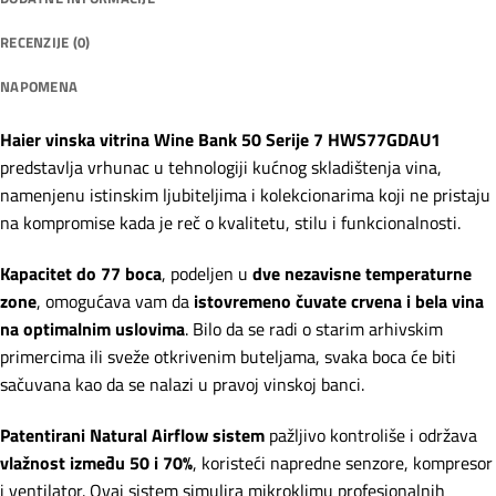
RECENZIJE (0)
NAPOMENA
Haier vinska vitrina Wine Bank 50 Serije 7 HWS77GDAU1
predstavlja vrhunac u tehnologiji kućnog skladištenja vina,
namenjenu istinskim ljubiteljima i kolekcionarima koji ne pristaju
na kompromise kada je reč o kvalitetu, stilu i funkcionalnosti.
Kapacitet do 77 boca
, podeljen u
dve nezavisne temperaturne
zone
, omogućava vam da
istovremeno čuvate crvena i bela vina
na optimalnim uslovima
. Bilo da se radi o starim arhivskim
primercima ili sveže otkrivenim buteljama, svaka boca će biti
sačuvana kao da se nalazi u pravoj vinskoj banci.
Patentirani Natural Airflow sistem
pažljivo kontroliše i održava
vlažnost između 50 i 70%
, koristeći napredne senzore, kompresor
i ventilator. Ovaj sistem simulira mikroklimu profesionalnih