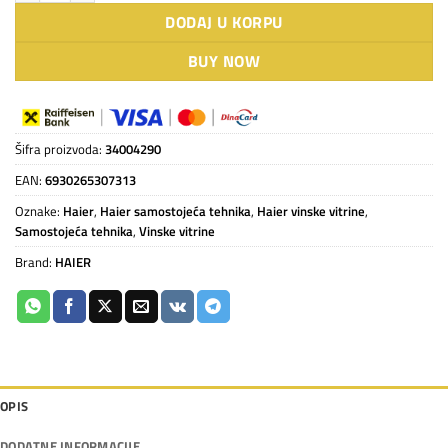
DODAJ U KORPU
BUY NOW
Šifra proizvoda:
34004290
EAN:
6930265307313
Oznake:
Haier
,
Haier samostojeća tehnika
,
Haier vinske vitrine
,
Samostojeća tehnika
,
Vinske vitrine
Brand:
HAIER
OPIS
DODATNE INFORMACIJE