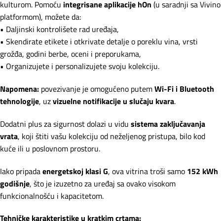
kulturom. Pomoću
integrisane aplikacije
hOn
(u saradnji sa Vivino
platformom), možete da:
• Daljinski kontrolišete rad uređaja,
• Skendirate etikete i otkrivate detalje o poreklu vina, vrsti
grožđa, godini berbe, oceni i preporukama,
• Organizujete i personalizujete svoju kolekciju.
Napomena:
povezivanje je omogućeno putem
Wi-Fi i Bluetooth
tehnologije
, uz
vizuelne notifikacije u slučaju kvara
.
Dodatni plus za sigurnost dolazi u vidu
sistema zaključavanja
vrata
, koji štiti vašu kolekciju od neželjenog pristupa, bilo kod
kuće ili u poslovnom prostoru.
Iako pripada
energetskoj klasi G
, ova vitrina troši samo
152 kWh
godišnje
, što je izuzetno za uređaj sa ovako visokom
funkcionalnošću i kapacitetom.
Tehničke karakteristike u kratkim crtama: