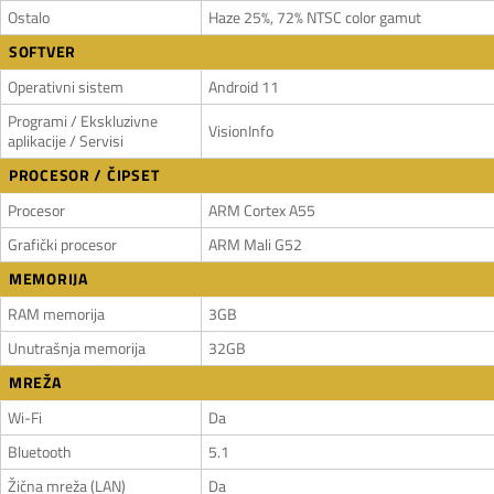
Ostalo
Haze 25%, 72% NTSC color gamut
SOFTVER
Operativni sistem
Android 11
Programi / Ekskluzivne
VisionInfo
aplikacije / Servisi
PROCESOR / ČIPSET
Procesor
ARM Cortex A55
Grafički procesor
ARM Mali G52
MEMORIJA
RAM memorija
3GB
Unutrašnja memorija
32GB
MREŽA
Wi-Fi
Da
Bluetooth
5.1
Žična mreža (LAN)
Da