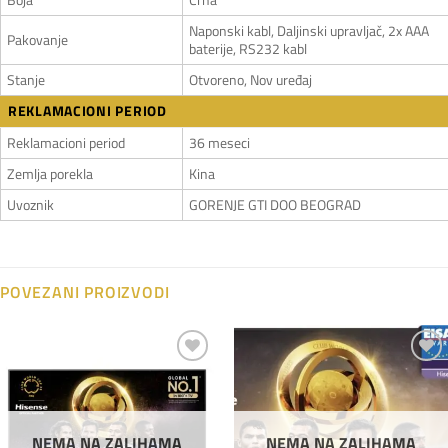
Naponski kabl, Daljinski upravljač, 2x AAA
Pakovanje
baterije, RS232 kabl
Stanje
Otvoreno, Nov uređaj
REKLAMACIONI PERIOD
Reklamacioni period
36 meseci
Zemlja porekla
Kina
Uvoznik
GORENJE GTI DOO BEOGRAD
POVEZANI PROIZVODI
Dodaj
Dodaj
na
na
listu
listu
želja
želja
NEMA NA ZALIHAMA
NEMA NA ZALIHAMA