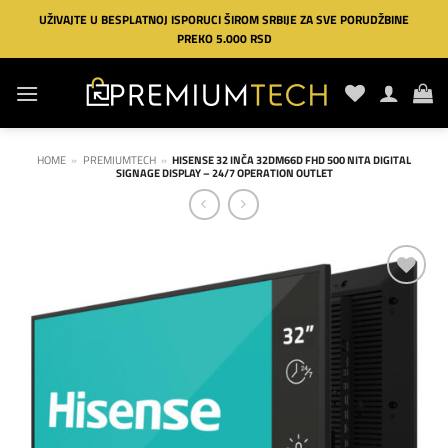
Preskoči
UŽIVAJTE U BESPLATNOJ ISPORUCI ŠIROM SRBIJE ZA SVE PORUDŽBINE
na
PREKO 5.000 RSD
sadržaj
HOME
»
PREMIUMTECH
»
HISENSE 32 INČA 32DM66D FHD 500 NITA DIGITAL
SIGNAGE DISPLAY – 24/7 OPERATION OUTLET
Dodaj
na
listu
želja