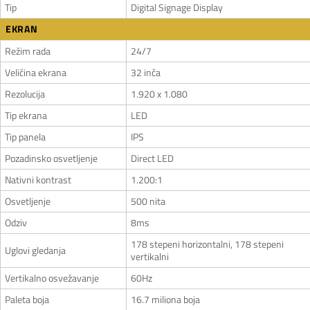
Tip
Digital Signage Display
EKRAN
Režim rada
24/7
Veličina ekrana
32 inča
Rezolucija
1.920 x 1.080
Tip ekrana
LED
Tip panela
IPS
Pozadinsko osvetljenje
Direct LED
Nativni kontrast
1.200:1
Osvetljenje
500 nita
Odziv
8ms
178 stepeni horizontalni, 178 stepeni
Uglovi gledanja
vertikalni
Vertikalno osvežavanje
60Hz
Paleta boja
16.7 miliona boja