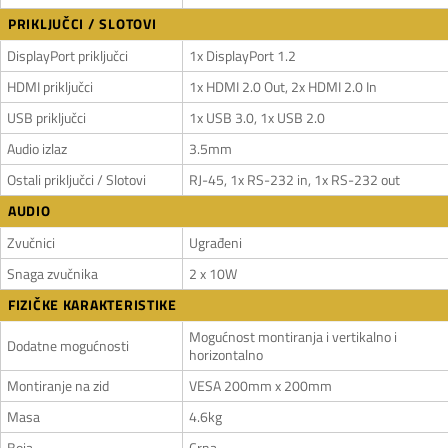
PRIKLJUČCI / SLOTOVI
DisplayPort priključci
1x DisplayPort 1.2
HDMI priključci
1x HDMI 2.0 Out, 2x HDMI 2.0 In
USB priključci
1x USB 3.0, 1x USB 2.0
Audio izlaz
3.5mm
Ostali priključci / Slotovi
RJ-45, 1x RS-232 in, 1x RS-232 out
AUDIO
Zvučnici
Ugrađeni
Snaga zvučnika
2 x 10W
FIZIČKE KARAKTERISTIKE
Mogućnost montiranja i vertikalno i
Dodatne mogućnosti
horizontalno
Montiranje na zid
VESA 200mm x 200mm
Masa
4.6kg
Boja
Crna