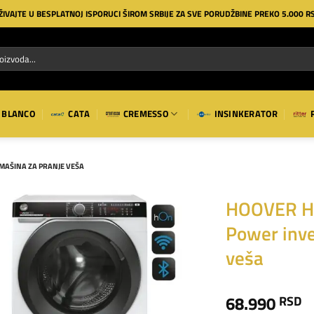
ŽIVAJTE U BESPLATNOJ ISPORUCI ŠIROM SRBIJE ZA SVE PORUDŽBINE PREKO 5.000 R
BLANCO
CATA
CREMESSO
INSINKERATOR
MAŠINA ZA PRANJE VEŠA
HOOVER H
Power inve
Dodaj
na
veša
listu
želja
68.990
RSD