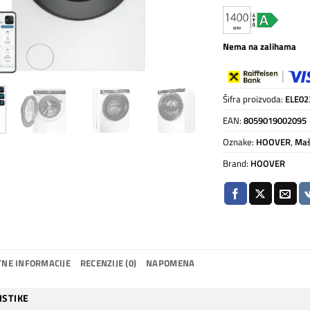
Nema na zalihama
Šifra proizvoda:
ELE02
EAN:
8059019002095
Oznake:
HOOVER
,
Maš
Brand:
HOOVER
NE INFORMACIJE
RECENZIJE (0)
NAPOMENA
ISTIKE