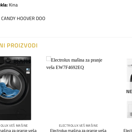
kla:
Kina
CANDY HOOVER DOO
NI PROIZVODI
Dodaj
Dodaj
na
na
listu
listu
želja
želja
NE
ROLUX VEŠ MAŠINE
ELECTROLUX VEŠ MAŠINE
mašina za pranje veša
Electrolux mašina za pranje veša
Elec