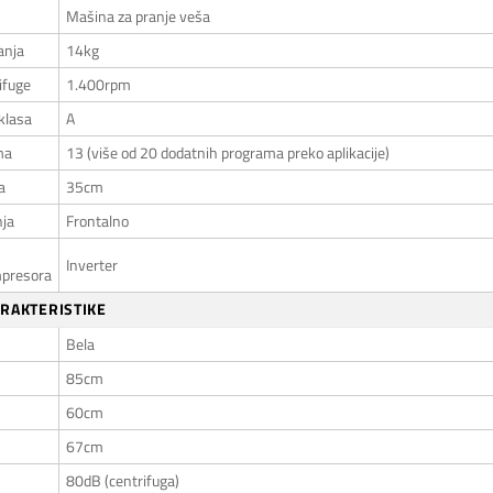
Mašina za pranje veša
anja
14kg
ifuge
1.400rpm
klasa
A
ma
13 (više od 20 dodatnih programa preko aplikacije)
a
35cm
nja
Frontalno
Inverter
presora
ARAKTERISTIKE
Bela
85cm
60cm
67cm
80dB (centrifuga)