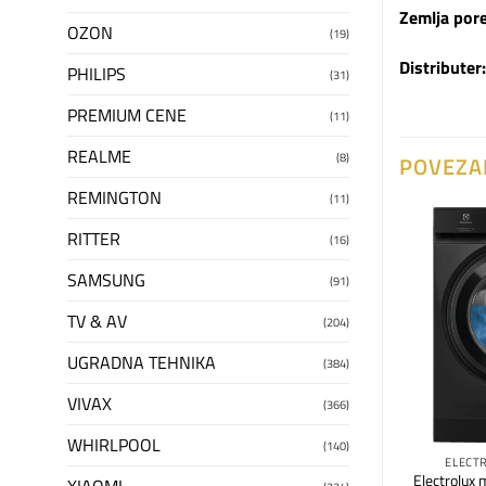
Zemlja pore
OZON
(19)
Distributer:
PHILIPS
(31)
PREMIUM CENE
(11)
REALME
(8)
POVEZA
REMINGTON
(11)
RITTER
(16)
Dodaj
Dodaj
SAMSUNG
(91)
na
na
listu
listu
želja
želja
TV & AV
(204)
 ZALIHAMA
UGRADNA TEHNIKA
(384)
VIVAX
(366)
WHIRLPOOL
(140)
TEHNIKA
ELECTROLUX
ELECT
na za pranje veša
Electrolux mašina za pranje i
Electrolux 