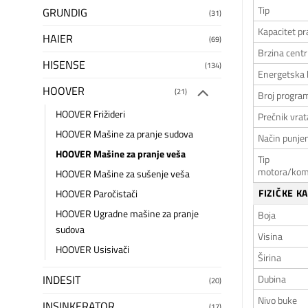
Tip
GRUNDIG
(31)
Kapacitet pr
HAIER
(69)
Brzina centr
HISENSE
(134)
Energetska 
HOOVER
(21)
Broj progra
HOOVER Frižideri
Prečnik vrat
HOOVER Mašine za pranje sudova
Način punje
HOOVER Mašine za pranje veša
Tip
motora/kom
HOOVER Mašine za sušenje veša
FIZIČKE K
HOOVER Paročistači
HOOVER Ugradne mašine za pranje
Boja
sudova
Visina
HOOVER Usisivači
Širina
Dubina
INDESIT
(20)
Nivo buke
INSINKERATOR
(17)