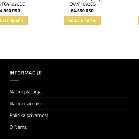
7FG4492UDE
EW7F4692EQ
4.990
RSD
84.590
RSD
DAJ U KORPU
DODAJ U KORPU
INFORMACIJE
Načini plaćanja
Načini isporuke
Politika privatnosti
O Nama