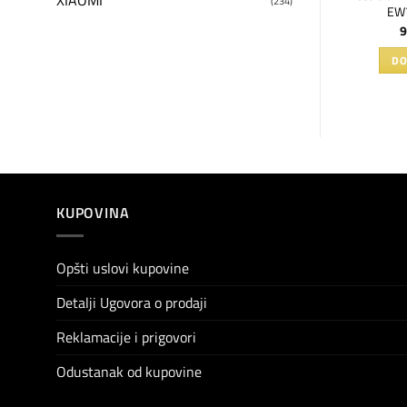
XIAOMI
(234)
F421B
sušenje EW7W2612E
EW
90
RSD
98.990
RSD
9
AJTE JOŠ
DODAJ U KORPU
DO
KUPOVINA
Opšti uslovi kupovine
Detalji Ugovora o prodaji
Reklamacije i prigovori
Odustanak od kupovine