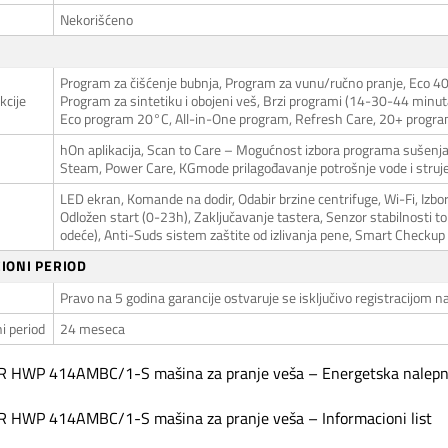
Nekorišćeno
Program za čišćenje bubnja, Program za vunu/ručno pranje, Eco 4
kcije
Program za sintetiku i obojeni veš, Brzi programi (14-30-44 minu
Eco program 20°C, All-in-One program, Refresh Care, 20+ programa
hOn aplikacija, Scan to Care – Mogućnost izbora programa sušenja 
Steam, Power Care, KGmode prilagođavanje potrošnje vode i struj
LED ekran, Komande na dodir, Odabir brzine centrifuge, Wi-Fi, Izbo
Odložen start (0-23h), Zaključavanje tastera, Senzor stabilnosti 
odeće), Anti-Suds sistem zaštite od izlivanja pene, Smart Checkup
IONI PERIOD
Pravo na 5 godina garancije ostvaruje se isključivo registracijom na 
i period
24 meseca
 HWP 414AMBC/1-S mašina za pranje veša – Energetska nalepn
HWP 414AMBC/1-S mašina za pranje veša – Informacioni list