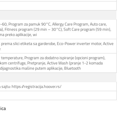
0-60, Program za pamuk 90°C, Allergy Care Program, Auto care,
ta), Fitness program (29 min – 30°C), Soft Care program (59 min),
 preko aplikacije, wi
prema slici etiketa sa garderobe, Eco-Power inverter motor, Active
e
r temperature, Program za dodatno ispiranje (opcioni program),
tokom centrifuge, Pretpranje, Active Wash (pranje 1-2 komada
 dijagnostika mašine putem aplikacije, Bluetooth
sajtu: https://registracija.hoover.rs/
ica