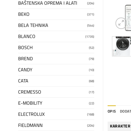
BAŠTENSKA OPREMA I ALATI
(204)
BEKO
(371)
BELA TEHNIKA
(544)
BLANCO
(1735)
BOSCH
(52)
BREND
(79)
CANDY
(10)
CATA
(68)
CREMESSO
(17)
E-MOBILITY
(22)
OPIS
DODAT
ELECTROLUX
(168)
FIELDMANN
(204)
KARAKTER