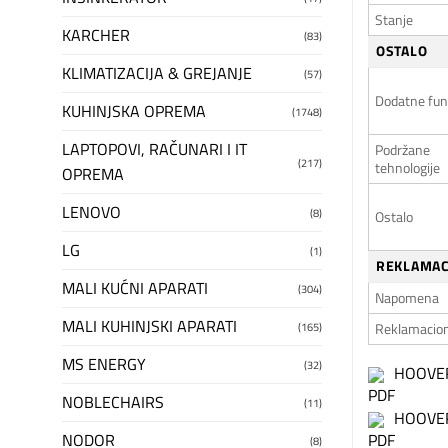
Stanje
KARCHER
(83)
OSTALO
KLIMATIZACIJA & GREJANJE
(57)
Dodatne fun
KUHINJSKA OPREMA
(1748)
LAPTOPOVI, RAČUNARI I IT
Podržane
(217)
tehnologije
OPREMA
LENOVO
(8)
Ostalo
LG
(1)
REKLAMAC
MALI KUĆNI APARATI
(304)
Napomena
MALI KUHINJSKI APARATI
Reklamacion
(165)
MS ENERGY
(32)
HOOVER
NOBLECHAIRS
(11)
HOOVER 
NODOR
(8)