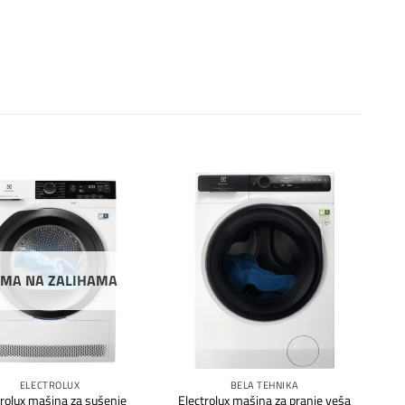
Dodaj
Dodaj
na
na
listu
listu
želja
želja
MA NA ZALIHAMA
ELECTROLUX
BELA TEHNIKA
trolux mašina za sušenje
Electrolux mašina za pranje veša