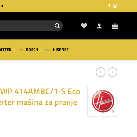
SD
RITTER
BOSCH
HISENSE
WP 414AMBC/1-S Eco
rter mašina za pranje