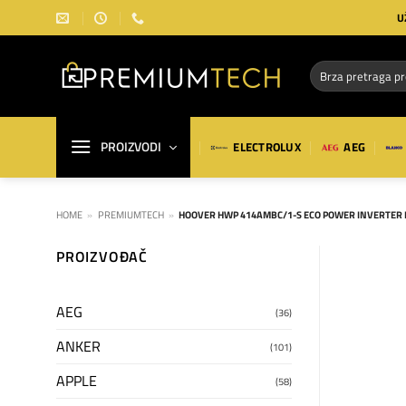
Preskoči
U
na
sadržaj
Pretraga
za:
PROIZVODI
ELECTROLUX
AEG
HOME
»
PREMIUMTECH
»
HOOVER HWP 414AMBC/1-S ECO POWER INVERTER 
PROIZVOĐAČ
AEG
(36)
ANKER
(101)
APPLE
(58)