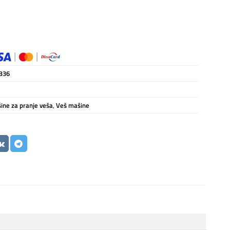
336
ine za pranje veša
,
Veš mašine