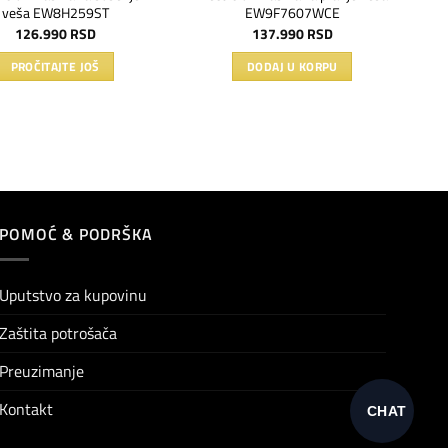
veša EW8H259ST
EW9F7607WCE
126.990
RSD
137.990
RSD
PROČITAJTE JOŠ
DODAJ U KORPU
POMOĆ & PODRŠKA
Uputstvo za kupovinu
Zaštita potrošača
Preuzimanje
Kontakt
CHAT