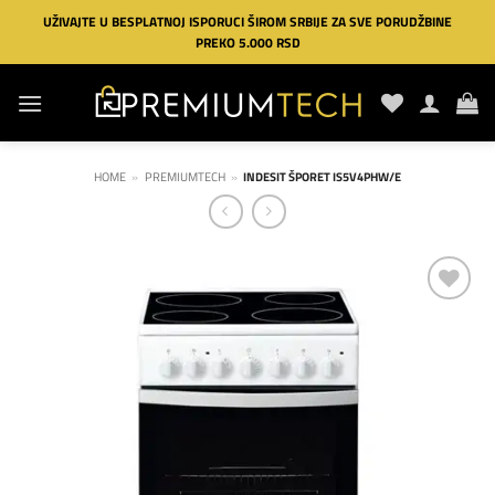
Preskoči
UŽIVAJTE U BESPLATNOJ ISPORUCI ŠIROM SRBIJE ZA SVE PORUDŽBINE
na
PREKO 5.000 RSD
sadržaj
HOME
»
PREMIUMTECH
»
INDESIT ŠPORET IS5V4PHW/E
Dodaj
na
listu
želja