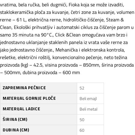
vratima, bela ručka, beli dugmići, Fioka koja se može izvaditi,
staklokeramička ploča za kuvanje, četri zone za kuvanje, volumen
rerne – 61 L, električna rerne, hidrolitičko čišćenje, Steam &
Clean, Ekološki prihvatljiv i automatski ciklus za čišćenje parom u
samo 35 minuta na 90°C., Click &Clean omogućava vam brzo i
jednostavno uklanjanje staklenih panela iz vrata vaše rerne za
jako jednostavno čišćenje., Mehanička i elektronska kontrola,
rešetke, električni roštilj, konvencionalno pečenje, neto težina
proizvoda (kg) – 42.5, visina proizvoda – 850mm, širina proizvoda
– 500mm, dubina proizvoda – 600 mm
ZAPREMINA PEĆNICE
52
MATERIJAL GORNJE PLOČE
Beli emajl
MATERIJAL LADICE
Beli metal
ŠIRINA (CM)
50
DUBINA (CM)
60