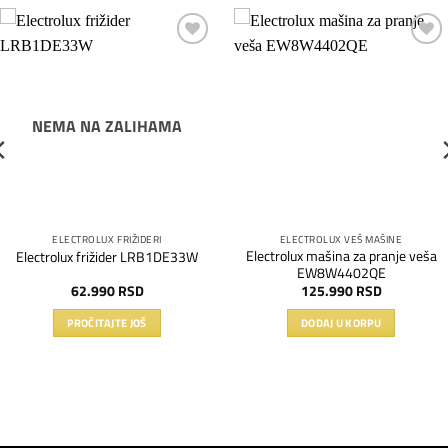
Dodaj
Dodaj
na
na
listu
listu
želja
želja
NEMA NA ZALIHAMA
ELECTROLUX FRIŽIDERI
ELECTROLUX VEŠ MAŠINE
Electrolux mašina za pranje veša
Electrolux frižider LRB1DE33W
EW8W4402QE
62.990
RSD
125.990
RSD
PROČITAJTE JOŠ
DODAJ U KORPU