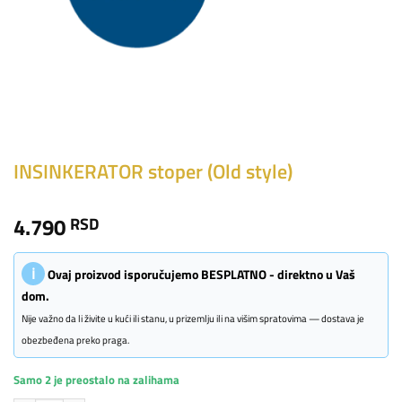
INSINKERATOR stoper (Old style)
4.790
RSD
ℹ
Ovaj proizvod isporučujemo BESPLATNO - direktno u Vaš
dom.
Nije važno da li živite u kući ili stanu, u prizemlju ili na višim spratovima — dostava je
obezbeđena preko praga.
Samo 2 je preostalo na zalihama