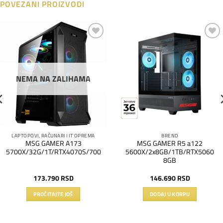
POVEZANI PROIZVODI
Dodaj
Dodaj
na
na
listu
listu
želja
želja
NEMA NA ZALIHAMA
LAPTOPOVI, RAČUNARI I IT OPREMA
BREND
MSG GAMER A173
MSG GAMER R5 a122
5700X/32G/1T/RTX4070S/700
5600X/2x8GB/1TB/RTX5060
8GB
173.790
RSD
146.690
RSD
PROČITAJTE JOŠ
DODAJ U KORPU