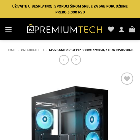
Preskoči
UŽIVAJTE U BESPLATNOJ ISPORUCI ŠIROM SRBIJE ZA SVE PORUDŽBINE
na
PREKO 5.000 RSD
sadržaj
HOME
»
PREMIUMTECH
»
MSG GAMER R5 A112 5600XT/2X8GB/1TB/RTX5060 8GB
Dodaj
na
listu
želja