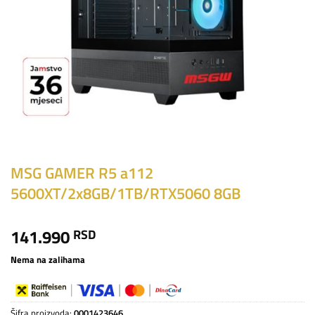
MSG GAMER R5 a112
5600XT/2x8GB/1TB/RTX5060 8GB
141.990
RSD
Nema na zalihama
Šifra proizvoda:
0001423646