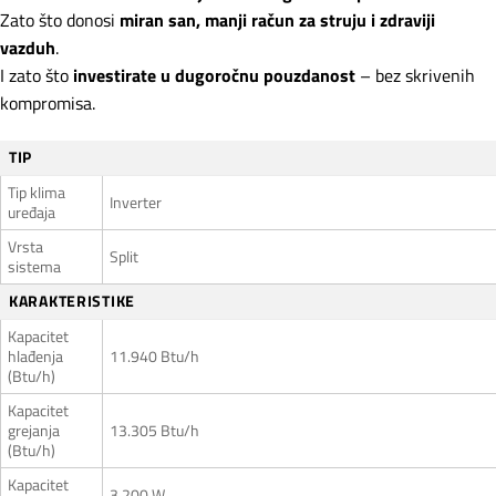
Zato što donosi
miran san, manji račun za struju i zdraviji
vazduh
.
I zato što
investirate u dugoročnu pouzdanost
– bez skrivenih
kompromisa.
TIP
Tip klima
Inverter
uređaja
Vrsta
Split
sistema
KARAKTERISTIKE
Kapacitet
hlađenja
11.940 Btu/h
(Btu/h)
Kapacitet
grejanja
13.305 Btu/h
(Btu/h)
Kapacitet
3.200 W