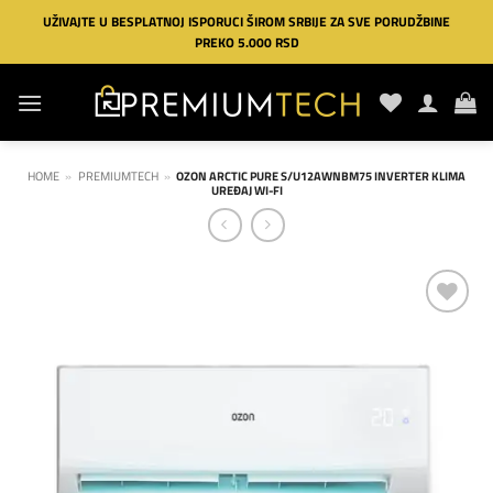
Preskoči
UŽIVAJTE U BESPLATNOJ ISPORUCI ŠIROM SRBIJE ZA SVE PORUDŽBINE
na
PREKO 5.000 RSD
sadržaj
HOME
»
PREMIUMTECH
»
OZON ARCTIC PURE S/U12AWNBM75 INVERTER KLIMA
UREĐAJ WI-FI
Dodaj
na
listu
želja