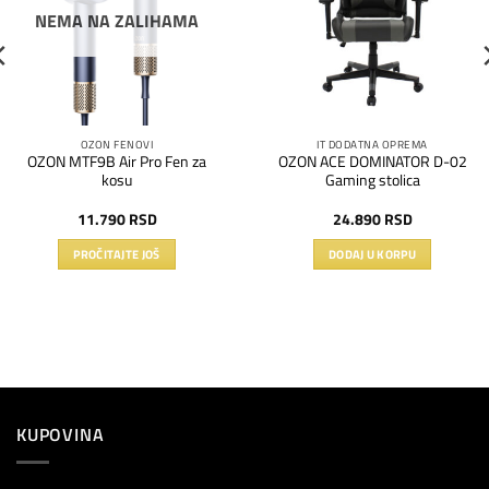
NEMA NA ZALIHAMA
OZON FENOVI
IT DODATNA OPREMA
OZON MTF9B Air Pro Fen za
OZON ACE DOMINATOR D-02
kosu
Gaming stolica
a
11.790
RSD
24.890
RSD
PROČITAJTE JOŠ
DODAJ U KORPU
RSD.
KUPOVINA