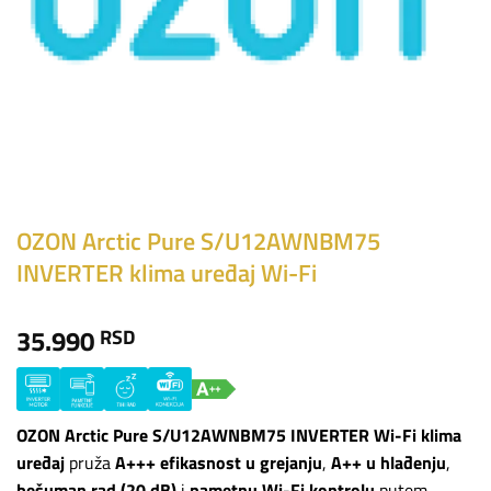
OZON Arctic Pure S/U12AWNBM75
INVERTER klima uređaj Wi-Fi
35.990
RSD
OZON Arctic Pure S/U12AWNBM75 INVERTER Wi-Fi klima
uređaj
pruža
A+++ efikasnost u grejanju
,
A++ u hlađenju
,
bešuman rad (20 dB)
i
pametnu Wi-Fi kontrolu
putem