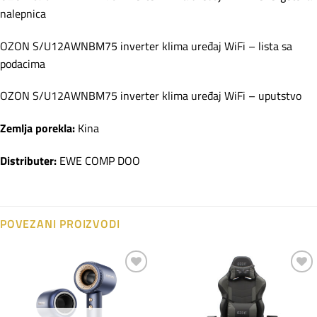
nalepnica
OZON S/U12AWNBM75 inverter klima uređaj WiFi – lista sa
podacima
OZON S/U12AWNBM75 inverter klima uređaj WiFi – uputstvo
Zemlja porekla:
Kina
Distributer:
EWE COMP DOO
POVEZANI PROIZVODI
Dodaj
Dodaj
na
na
listu
listu
želja
želja