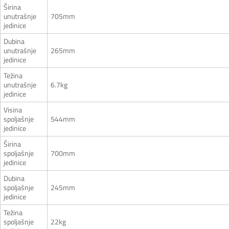
Širina
unutrašnje
705mm
jedinice
Dubina
unutrašnje
265mm
jedinice
Težina
unutrašnje
6.7kg
jedinice
Visina
spoljašnje
544mm
jedinice
Širina
spoljašnje
700mm
jedinice
Dubina
spoljašnje
245mm
jedinice
Težina
spoljašnje
22kg