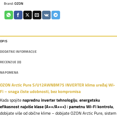
Brand:
OZON
OPIS
DODATNE INFORMACIJE
RECENZIJE (0)
NAPOMENA
OZON Arctic Pure S/U12AWNBM75 INVERTER klima uređaj Wi-
Fi – snaga čiste udobnosti, bez kompromisa
Kada spojite
naprednu inverter tehnologiju
,
energetsku
efikasnost najviše klase (A++/A+++)
i
pametnu Wi-Fi kontrolu
,
dobijate više od obične klime – dobijate OZON Arctic Pure, sistem