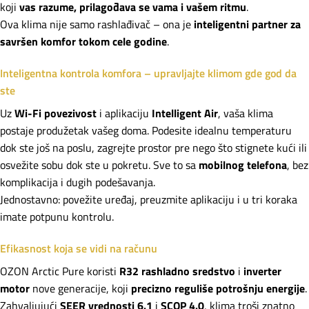
koji
vas razume, prilagođava se vama i vašem ritmu
.
Ova klima nije samo rashlađivač – ona je
inteligentni partner za
savršen komfor tokom cele godine
.
Inteligentna kontrola komfora – upravljajte klimom gde god da
ste
Uz
Wi-Fi povezivost
i aplikaciju
Intelligent Air
, vaša klima
postaje produžetak vašeg doma. Podesite idealnu temperaturu
dok ste još na poslu, zagrejte prostor pre nego što stignete kući ili
osvežite sobu dok ste u pokretu. Sve to sa
mobilnog telefona
, bez
komplikacija i dugih podešavanja.
Jednostavno: povežite uređaj, preuzmite aplikaciju i u tri koraka
imate potpunu kontrolu.
Efikasnost koja se vidi na računu
OZON Arctic Pure koristi
R32 rashladno sredstvo
i
inverter
motor
nove generacije, koji
precizno reguliše potrošnju energije
.
Zahvaljujući
SEER vrednosti 6.1
i
SCOP 4.0
, klima troši znatno