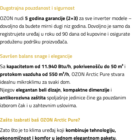
Dugotrajna pouzdanost i sigurnost
OZON nudi
5 godina garancije (2+3)
za sve inverter modele –
dovoljno da budete mirni dugi niz godina. Dovoljno je samo da
registrujete uređaj u roku od 90 dana od kupovine i osigurate
produženu podršku proizvođača.
Savršen balans snage i elegancije
Sa
kapacitetom od 11.940 Btu/h
,
pokrivenošću do 50 m²
i
protokom vazduha od 550 m³/h
, OZON Arctic Pure stvara
idealnu mikroklimu za svaki dom.
Njegov
elegantan beli dizajn
,
kompaktne dimenzije
i
antikorozivna zaštita
spoljašnje jedinice čine ga pouzdanim
izborom čak i u zahtevnim uslovima.
Zašto izabrati baš OZON Arctic Pure?
Zato što je to klima uređaj koji
kombinuje tehnologiju,
ekonomičnost i komfor u jednom elegantnom paketu
.