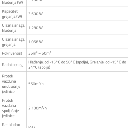
hlađenja (W)
Kapacitet
3.600 W
grejanja (W)
Ulazna snaga
1.280 W
hlađenja
Ulazna snaga
1.058 W
grejanja
Pokrivenost
35m² – 50m²
Hlađenje: od -15°C do 50°C (spolja), Grejanje: od -15°C do
Radni opseg
24°C (spolja)
Protok
vazduha
550m³/h
unutrašnje
jedinice
Protok
vazduha
2.100m³/h
spoljašnje
jedinice
Rashladno
R32