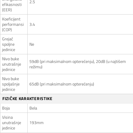
2.5
efikasnosti
(EER)
Koeficijent
performansi
3.4
(COP)
Grejač
spoljne
Ne
jedinice
Nivo buke
59dB (pri maksimalnom opterećenju), 20dB (u najtišem
unutrašnje
režimu)
jedinice
Nivo buke
spoljašnje
65dB (pri maksimalnom opterećenju)
jedinice
FIZIČKE KARAKTERISTIKE
Boja
Bela
Visina
unutrašnje
193mm
jedinice