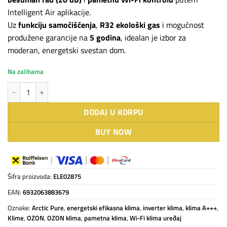
Intelligent Air aplikacije.
Uz
funkciju samočišćenja
,
R32 ekološki gas
i mogućnost
produžene garancije na
5 godina
, idealan je izbor za
moderan, energetski svestan dom.
Na zalihama
OZON Arctic Pure S/U12AWNBM75 INVERTER klima uređaj Wi-Fi količi
DODAJ U KORPU
BUY NOW
Šifra proizvoda:
ELE02875
EAN:
6932063883679
Oznake:
Arctic Pure
,
energetski efikasna klima
,
inverter klima
,
klima A+++
,
Klime
,
OZON
,
OZON klima
,
pametna klima
,
Wi-Fi klima uređaj