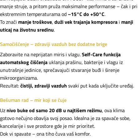
manje struje, a pritom pruža maksimalne performanse – čak i pri
ekstremnim temperaturama od
–15°C do +50°C
.
To znači
manje troškove
,
duži vek trajanja kompresora
i
manji
uticaj na životnu sredinu
.
Samočišćenje – zdraviji vazduh bez dodatne brige
Zaboravite na neprijatan miris i vlagu.
Self-Care funkcija
automatskog čišćenja
uklanja prašinu, bakterije i vlagu iz
unutrašnje jedinice, sprečavajući stvaranje buđi i širenje
mikroorganizama.
Rezultat:
čistiji, zdraviji vazduh
svaki put kada uključite uređaj.
Bešuman rad – mir koji se čuje
Uz
nivo buke od samo 20 dB u najtišem režimu
, ova klima
gotovo nečujno obavlja svoj posao. Idealna je za spavaće sobe,
kancelarije i sve prostore gde je mir prioritet.
Dok vi spavate – ona tiho čuva vaš komfor.