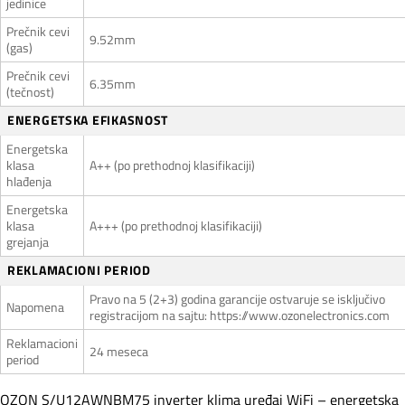
jedinice
Prečnik cevi
9.52mm
(gas)
Prečnik cevi
6.35mm
(tečnost)
ENERGETSKA EFIKASNOST
Energetska
klasa
A++ (po prethodnoj klasifikaciji)
hlađenja
Energetska
klasa
A+++ (po prethodnoj klasifikaciji)
grejanja
REKLAMACIONI PERIOD
Pravo na 5 (2+3) godina garancije ostvaruje se isključivo
Napomena
registracijom na sajtu: https://www.ozonelectronics.com
Reklamacioni
24 meseca
period
OZON S/U12AWNBM75 inverter klima uređaj WiFi – energetska