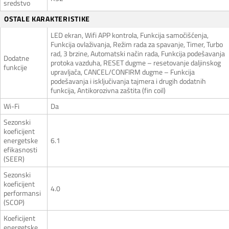
sredstvo
OSTALE KARAKTERISTIKE
LED ekran, Wifi APP kontrola, Funkcija samočišćenja,
Funkcija ovlaživanja, Režim rada za spavanje, Timer, Turbo
rad, 3 brzine, Automatski način rada, Funkcija podešavanja
Dodatne
protoka vazduha, RESET dugme – resetovanje daljinskog
funkcije
upravljača, CANCEL/CONFIRM dugme – Funkcija
podešavanja i isključivanja tajmera i drugih dodatnih
funkcija, Antikorozivna zaštita (fin coil)
Wi-Fi
Da
Sezonski
koeficijent
energetske
6.1
efikasnosti
(SEER)
Sezonski
koeficijent
4.0
performansi
(SCOP)
Koeficijent
energetske