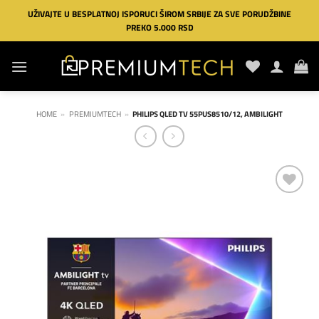
Preskoči
UŽIVAJTE U BESPLATNOJ ISPORUCI ŠIROM SRBIJE ZA SVE PORUDŽBINE
na
PREKO 5.000 RSD
sadržaj
HOME
»
PREMIUMTECH
»
PHILIPS QLED TV 55PUS8510/12, AMBILIGHT
Dodaj
na
listu
želja