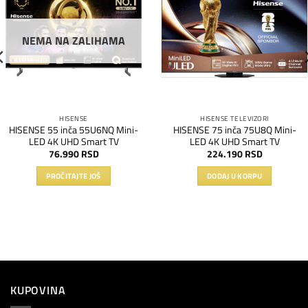
na
na
listu
listu
želja
želja
NEMA NA ZALIHAMA
HISENSE
HISENSE TELEVIZORI
HISENSE 55 inča 55U6NQ Mini-
HISENSE 75 inča 75U8Q Mini-
LED 4K UHD Smart TV
LED 4K UHD Smart TV
76.990
RSD
224.190
RSD
PROČITAJTE JOŠ
DODAJ U KORPU
KUPOVINA