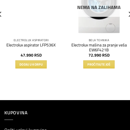
NEMA NA ZALIHAMA
ELECTROLUX ASPIRATORI
BELA TEHNIKA
Electrolux mašina za pranje veša
Electrolux aspirator LFP536X
EW6F421B
47.990
RSD
72.990
RSD
DODAJ U KORPU
PROČITAJTE JOŠ
KUPOVINA