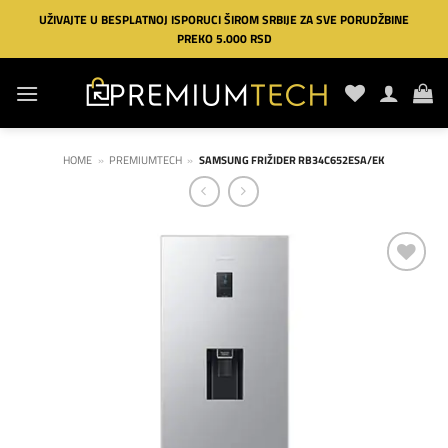
Preskoči
UŽIVAJTE U BESPLATNOJ ISPORUCI ŠIROM SRBIJE ZA SVE PORUDŽBINE
na
PREKO 5.000 RSD
sadržaj
HOME
»
PREMIUMTECH
»
SAMSUNG FRIŽIDER RB34C652ESA/EK
Dodaj
na
listu
želja