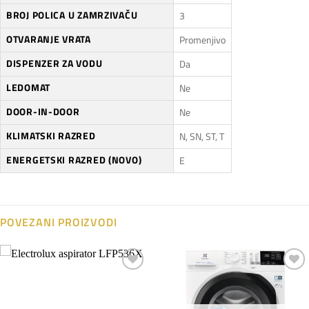
BROJ POLICA U ZAMRZIVAČU
3
OTVARANJE VRATA
Promenjivo
DISPENZER ZA VODU
Da
LEDOMAT
Ne
DOOR-IN-DOOR
Ne
KLIMATSKI RAZRED
N, SN, ST, T
ENERGETSKI RAZRED (NOVO)
E
POVEZANI PROIZVODI
Dodaj
Dodaj
na
na
listu
listu
želja
želja