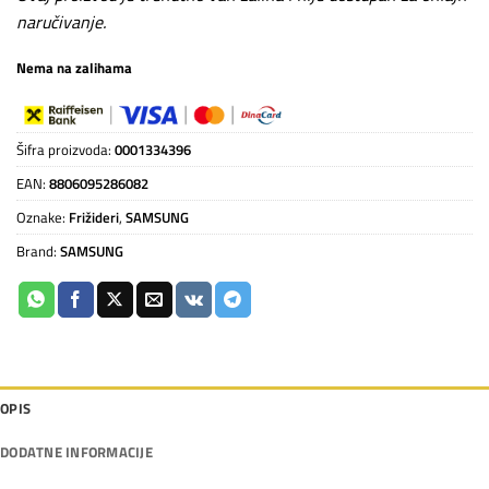
naručivanje.
Nema na zalihama
Šifra proizvoda:
0001334396
EAN:
8806095286082
Oznake:
Frižideri
,
SAMSUNG
Brand:
SAMSUNG
OPIS
DODATNE INFORMACIJE