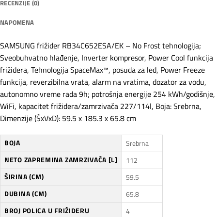
RECENZIJE (0)
NAPOMENA
SAMSUNG frižider RB34C652ESA/EK – No Frost tehnologija;
Sveobuhvatno hlađenje, Inverter kompresor, Power Cool funkcija
frižidera, Tehnologija SpaceMax™, posuda za led, Power Freeze
funkcija, reverzibilna vrata, alarm na vratima, dozator za vodu,
autonomno vreme rada 9h; potrošnja energije 254 kWh/godišnje,
WiFi, kapacitet frižidera/zamrzivača 227/114l, Boja: Srebrna,
Dimenzije (ŠxVxD): 59.5 x 185.3 x 65.8 cm
BOJA
Srebrna
NETO ZAPREMINA ZAMRZIVAČA [L]
112
ŠIRINA (CM)
59.5
DUBINA (CM)
65.8
BROJ POLICA U FRIŽIDERU
4