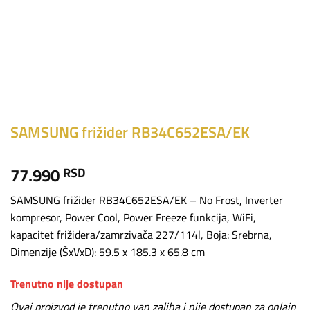
SAMSUNG frižider RB34C652ESA/EK
77.990
RSD
SAMSUNG frižider RB34C652ESA/EK – No Frost, Inverter
kompresor, Power Cool, Power Freeze funkcija, WiFi,
kapacitet frižidera/zamrzivača 227/114l, Boja: Srebrna,
Dimenzije (ŠxVxD): 59.5 x 185.3 x 65.8 cm
Trenutno nije dostupan
Ovaj proizvod je trenutno van zaliha i nije dostupan za onlajn