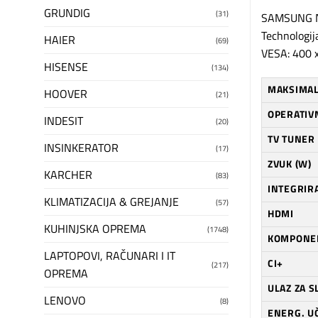
GRUNDIG
(31)
SAMSUNG NE
Technologija
HAIER
(69)
VESA: 400 
HISENSE
(134)
MAKSIMAL
HOOVER
(21)
OPERATIV
INDESIT
(20)
TV TUNER
INSINKERATOR
(17)
ZVUK (W)
KARCHER
(83)
INTEGRIRA
KLIMATIZACIJA & GREJANJE
(57)
HDMI
KUHINJSKA OPREMA
(1748)
KOMPONEN
LAPTOPOVI, RAČUNARI I IT
CI+
(217)
OPREMA
ULAZ ZA S
LENOVO
(8)
ENERG. U