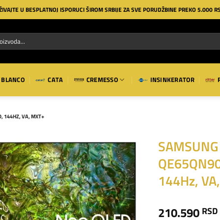
ŽIVAJTE U BESPLATNOJ ISPORUCI ŠIROM SRBIJE ZA SVE PORUDŽBINE PREKO 5.000 R
BLANCO
CATA
CREMESSO
INSINKERATOR
 144HZ, VA, MXT+
SAMSUNG 
QE65QN90
Dodaj
na
144Hz, VA
listu
želja
210.590
RSD