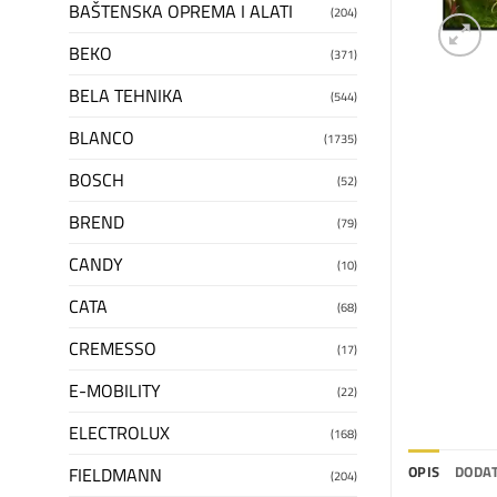
BAŠTENSKA OPREMA I ALATI
(204)
BEKO
(371)
BELA TEHNIKA
(544)
BLANCO
(1735)
BOSCH
(52)
BREND
(79)
CANDY
(10)
CATA
(68)
CREMESSO
(17)
E-MOBILITY
(22)
ELECTROLUX
(168)
OPIS
DODAT
FIELDMANN
(204)