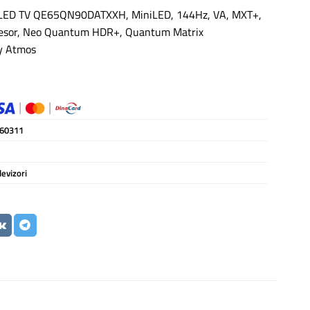
D TV QE65QN90DATXXH, MiniLED, 144Hz, VA, MXT+,
esor, Neo Quantum HDR+, Quantum Matrix
by Atmos
60311
levizori