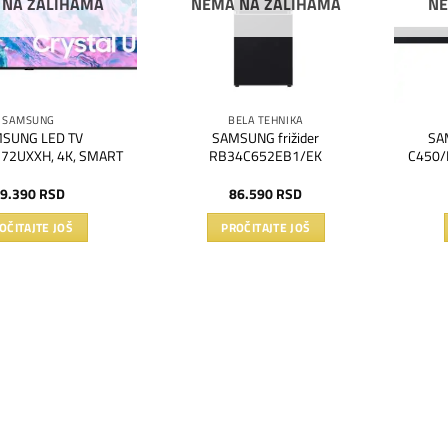
 NA ZALIHAMA
NEMA NA ZALIHAMA
NE
SAMSUNG
BELA TEHNIKA
SUNG LED TV
SAMSUNG frižider
SA
72UXXH, 4K, SMART
RB34C652EB1/EK
C450/E
9.390
RSD
86.590
RSD
OČITAJTE JOŠ
PROČITAJTE JOŠ