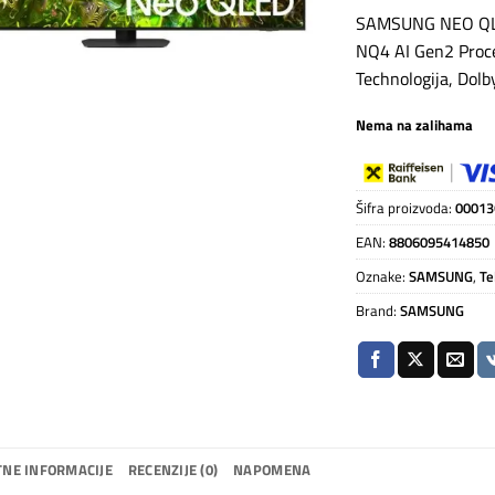
SAMSUNG NEO QLE
NQ4 AI Gen2 Proc
Technologija, Dol
Nema na zalihama
Šifra proizvoda:
00013
EAN:
8806095414850
Oznake:
SAMSUNG
,
Te
Brand:
SAMSUNG
NE INFORMACIJE
RECENZIJE (0)
NAPOMENA