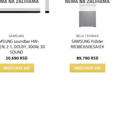
MA NA ZALIHAMA
NEMA NA ZALIHAMA
SAMSUNG
BELA TEHNIKA
MSUNG soundbar HW-
SAMSUNG frižider
N, 2.1, DOLBY, 300W, 3D
RB38C650ESA/EK
SOUND
20.690
RSD
89.790
RSD
PROČITAJTE JOŠ
PROČITAJTE JOŠ