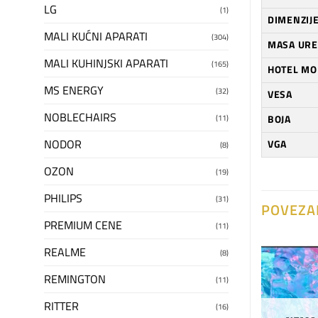
LG
(1)
DIMENZIJE
MALI KUĆNI APARATI
(304)
MASA URE
MALI KUHINJSKI APARATI
(165)
HOTEL MO
MS ENERGY
(32)
VESA
NOBLECHAIRS
(11)
BOJA
NODOR
VGA
(8)
OZON
(19)
PHILIPS
(31)
POVEZA
PREMIUM CENE
(11)
REALME
(8)
Dodaj
Dodaj
REMINGTON
(11)
na
na
listu
listu
RITTER
želja
želja
(16)