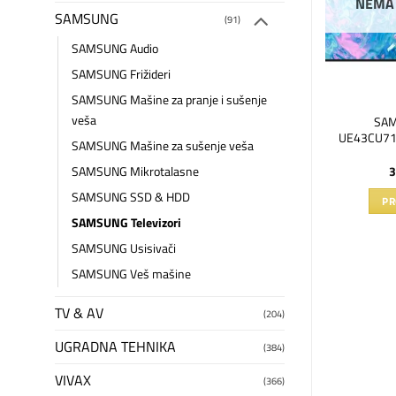
 ZALIHAMA
NEMA NA ZALIHAMA
NEMA
SAMSUNG
(91)
SAMSUNG Audio
SAMSUNG Frižideri
SAMSUNG Mašine za pranje i sušenje
NI APARATI
BELA TEHNIKA
veša
ač štapni Jet 60
SAMSUNG frižider
SAM
5A6031R1/GE
RB34C672EWW/EK
UE43CU71
SAMSUNG Mašine za sušenje veša
90
RSD
68.690
RSD
3
SAMSUNG Mikrotalasne
SAMSUNG SSD & HDD
AJTE JOŠ
PROČITAJTE JOŠ
PR
SAMSUNG Televizori
SAMSUNG Usisivači
SAMSUNG Veš mašine
TV & AV
(204)
UGRADNA TEHNIKA
(384)
VIVAX
(366)