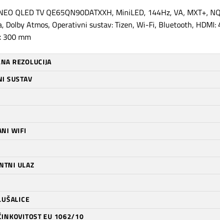
O QLED TV QE65QN90DATXXH, MiniLED, 144Hz, VA, MXT+, NQ4 
, Dolby Atmos, Operativni sustav: Tizen, Wi-Fi, Bluetooth, HDMI: 4,
x 300 mm
NA REZOLUCIJA
NI SUSTAV
NI WIFI
TNI ULAZ
LUŠALICE
ČINKOVITOST EU 1062/10