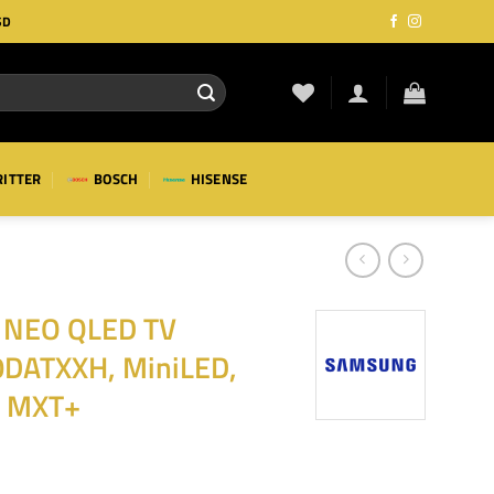
SD
RITTER
BOSCH
HISENSE
NEO QLED TV
DATXXH, MiniLED,
, MXT+