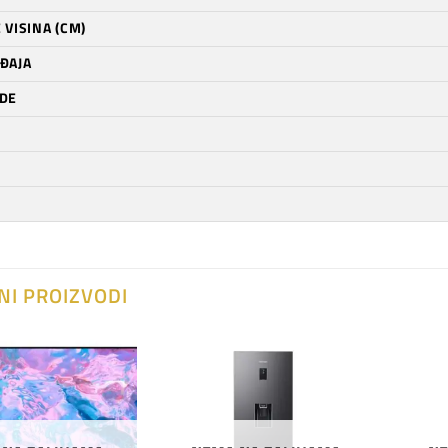
 VISINA (CM)
ĐAJA
DE
NI PROIZVODI
Dodaj
Dodaj
na
na
listu
listu
želja
želja