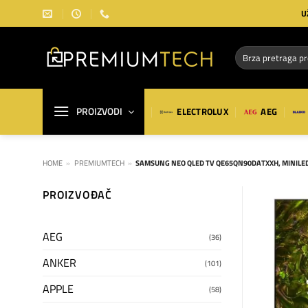
Preskoči
U
na
sadržaj
Pretraga
za:
PROIZVODI
ELECTROLUX
AEG
HOME
»
PREMIUMTECH
»
SAMSUNG NEO QLED TV QE65QN90DATXXH, MINILED,
PROIZVOĐAČ
AEG
(36)
ANKER
(101)
APPLE
(58)