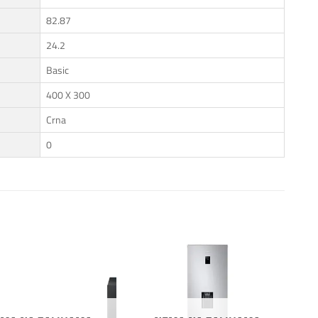
82.87
24.2
Basic
400 X 300
Crna
0
Dodaj
Dodaj
na
na
listu
listu
želja
želja