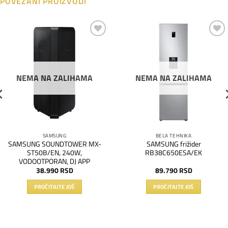
POVEZANI PROIZVODI
Dodaj
Dodaj
na
na
listu
listu
želja
želja
NEMA NA ZALIHAMA
NEMA NA ZALIHAMA
SAMSUNG
BELA TEHNIKA
SAMSUNG SOUNDTOWER MX-
SAMSUNG frižider
ST50B/EN, 240W,
RB38C650ESA/EK
VODOOTPORAN, DJ APP
38.990
RSD
89.790
RSD
PROČITAJTE JOŠ
PROČITAJTE JOŠ