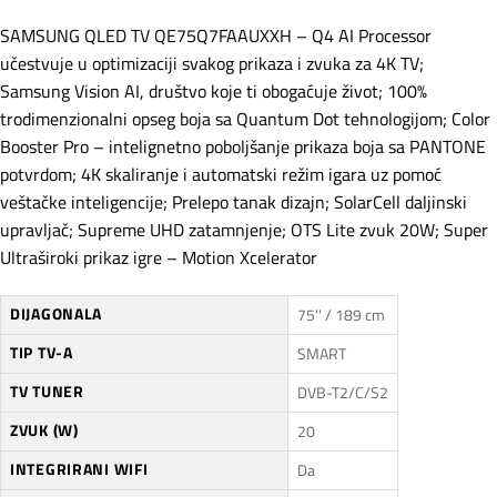
SAMSUNG QLED TV QE75Q7FAAUXXH – Q4 AI Processor
učestvuje u optimizaciji svakog prikaza i zvuka za 4K TV;
Samsung Vision AI, društvo koje ti obogaćuje život; 100%
trodimenzionalni opseg boja sa Quantum Dot tehnologijom; Color
Booster Pro – intelignetno poboljšanje prikaza boja sa PANTONE
potvrdom; 4K skaliranje i automatski režim igara uz pomoć
veštačke inteligencije; Prelepo tanak dizajn; SolarCell daljinski
upravljač; Supreme UHD zatamnjenje; OTS Lite zvuk 20W; Super
Ultraširoki prikaz igre – Motion Xcelerator
DIJAGONALA
75'' / 189 cm
TIP TV-A
SMART
TV TUNER
DVB-T2/C/S2
ZVUK (W)
20
INTEGRIRANI WIFI
Da