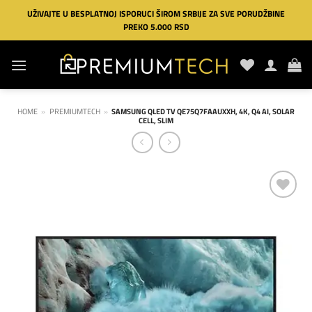
Preskoči
UŽIVAJTE U BESPLATNOJ ISPORUCI ŠIROM SRBIJE ZA SVE PORUDŽBINE
na
PREKO 5.000 RSD
sadržaj
HOME
»
PREMIUMTECH
»
SAMSUNG QLED TV QE75Q7FAAUXXH, 4K, Q4 AI, SOLAR
CELL, SLIM
Dodaj
na
listu
želja