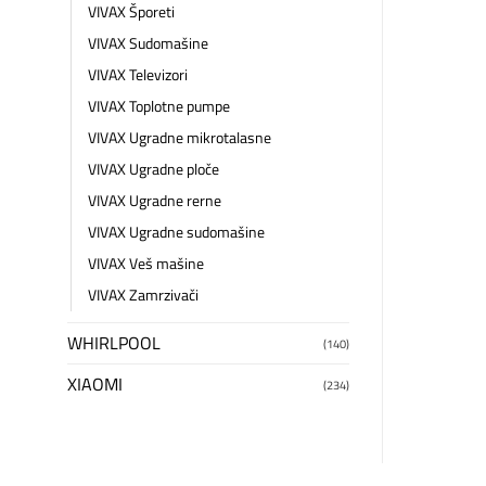
VIVAX Šporeti
VIVAX Sudomašine
VIVAX Televizori
VIVAX Toplotne pumpe
VIVAX Ugradne mikrotalasne
VIVAX Ugradne ploče
VIVAX Ugradne rerne
VIVAX Ugradne sudomašine
VIVAX Veš mašine
VIVAX Zamrzivači
WHIRLPOOL
(140)
XIAOMI
(234)