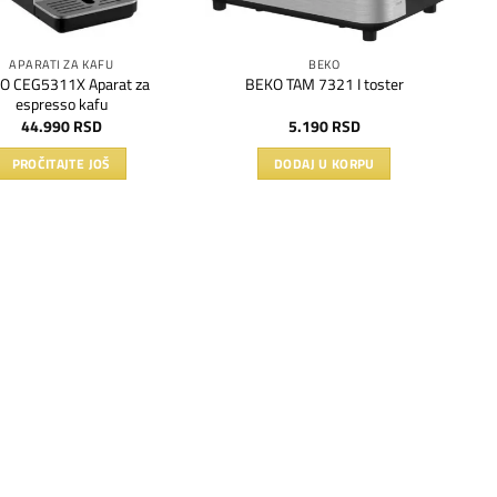
APARATI ZA KAFU
BEKO
O CEG5311X Aparat za
BEKO TAM 7321 I toster
espresso kafu
44.990
RSD
5.190
RSD
PROČITAJTE JOŠ
DODAJ U KORPU