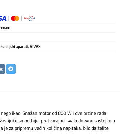
88680
 kuhinjski aparati
,
VIVAX
 nego ikad. Snažan motor od 800 W i dve brzine rada
ežavajuće smoothije, pretvarajući svakodnevne sastojke u
je za pripremu većih količina napitaka, bilo da želite