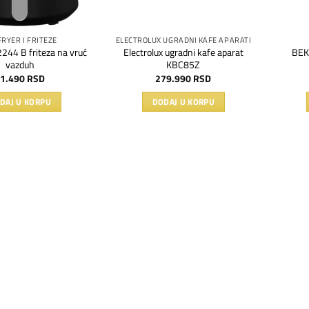
FRYER I FRITEZE
ELECTROLUX UGRADNI KAFE APARATI
244 B friteza na vruć
Electrolux ugradni kafe aparat
BEK
vazduh
KBC85Z
1.490
RSD
279.990
RSD
DAJ U KORPU
DODAJ U KORPU