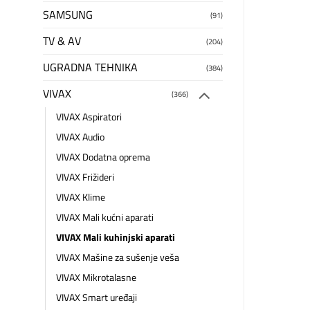
SAMSUNG
(91)
TV & AV
(204)
UGRADNA TEHNIKA
(384)
VIVAX
(366)
VIVAX Aspiratori
VIVAX Audio
VIVAX Dodatna oprema
VIVAX Frižideri
VIVAX Klime
VIVAX Mali kućni aparati
VIVAX Mali kuhinjski aparati
VIVAX Mašine za sušenje veša
VIVAX Mikrotalasne
VIVAX Smart uređaji