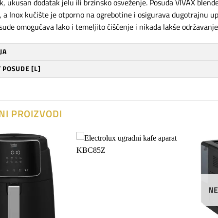
ok, ukusan dodatak jelu ili brzinsko osveženje. Posuda VIVAX blende
e, a Inox kućište je otporno na ogrebotine i osigurava dugotrajnu u
sude omogućava lako i temeljito čišćenje i nikada lakše održavanje
JA
 POSUDE [L]
NI PROIZVODI
Dodaj
Dodaj
na
na
listu
listu
želja
želja
NE