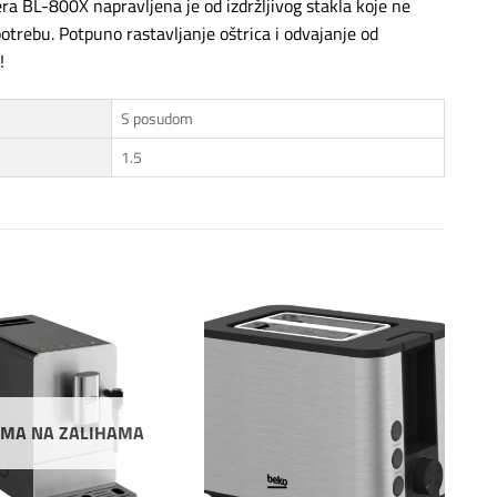
ra BL-800X napravljena je od izdržljivog stakla koje ne
potrebu. Potpuno rastavljanje oštrica i odvajanje od
!
S posudom
1.5
Dodaj
Dodaj
na
na
listu
listu
želja
želja
MA NA ZALIHAMA