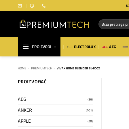
Preskoči
U
na
sadržaj
Pretraga
za:
PROIZVODI
ELECTROLUX
AEG
HOME
»
PREMIUMTECH
»
VIVAX HOME BLENDER BL-800X
PROIZVOĐAČ
AEG
(36)
ANKER
(101)
APPLE
(58)