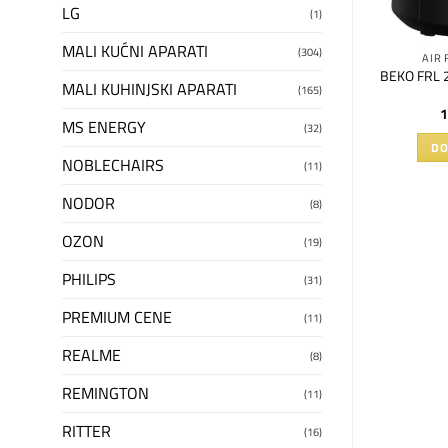
LG
(1)
MALI KUĆNI APARATI
(304)
 I FRITEZE
BEKO
AIR 
 friteza na vruć
BEKO FRL 2
BEKO WKM 7322 I kuvalo
MALI KUHINJSKI APARATI
(165)
zduh
90
RSD
4.790
RSD
1
MS ENERGY
(32)
U KORPU
DODAJ U KORPU
DO
NOBLECHAIRS
(11)
NODOR
(8)
OZON
(19)
PHILIPS
(31)
PREMIUM CENE
(11)
REALME
(8)
REMINGTON
(11)
RITTER
(16)