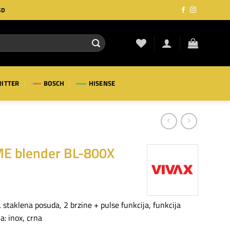
SD
RITTER
BOSCH
HISENSE
E blender BL-800X
staklena posuda, 2 brzine + pulse funkcija, funkcija
ja: inox, crna