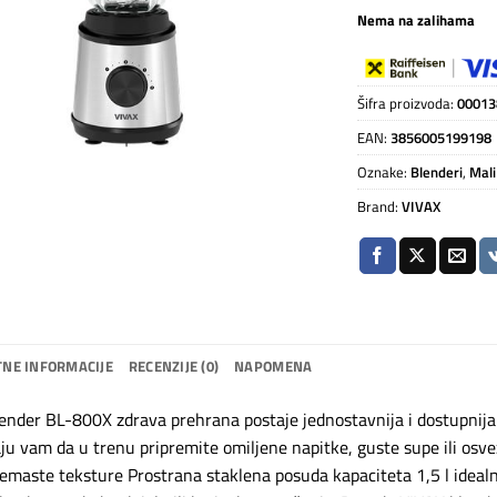
Nema na zalihama
Šifra proizvoda:
00013
EAN:
3856005199198
Oznake:
Blenderi
,
Mali
Brand:
VIVAX
NE INFORMACIJE
RECENZIJE (0)
NAPOMENA
ender BL-800X zdrava prehrana postaje jednostavnija i dostupnija
u vam da u trenu pripremite omiljene napitke, guste supe ili osv
emaste teksture Prostrana staklena posuda kapaciteta 1,5 l idealna 