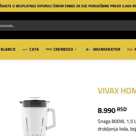
ŽIVAJTE U BESPLATNOJ ISPORUCI ŠIROM SRBIJE ZA SVE PORUDŽBINE PREKO 5.000 R
BLANCO
CATA
CREMESSO
INSINKERATOR
VIVAX HOM
Dodaj
8.990
RSD
na
listu
želja
Snaga 800W, 1,5 L 
drobljenja leda, bo