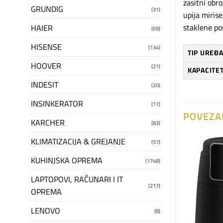
zasitni obr
GRUNDIG
(31)
upija miris
staklene po
HAIER
(69)
HISENSE
(134)
TIP UREĐA
HOOVER
(21)
KAPACITET
INDESIT
(20)
INSINKERATOR
(17)
POVEZA
KARCHER
(83)
KLIMATIZACIJA & GREJANJE
(57)
KUHINJSKA OPREMA
(1748)
Dodaj
Dodaj
na
na
listu
listu
LAPTOPOVI, RAČUNARI I IT
želja
želja
(217)
OPREMA
LENOVO
(8)