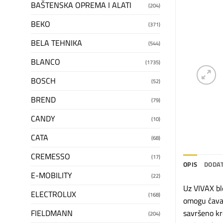
BAŠTENSKA OPREMA I ALATI
(204)
BEKO
(371)
BELA TEHNIKA
(544)
BLANCO
(1735)
BOSCH
(52)
BREND
(79)
CANDY
(10)
CATA
(68)
CREMESSO
(17)
OPIS
DODAT
E-MOBILITY
(22)
Uz VIVAX bl
ELECTROLUX
(168)
omogu ćavaj
FIELDMANN
savršeno kr
(204)