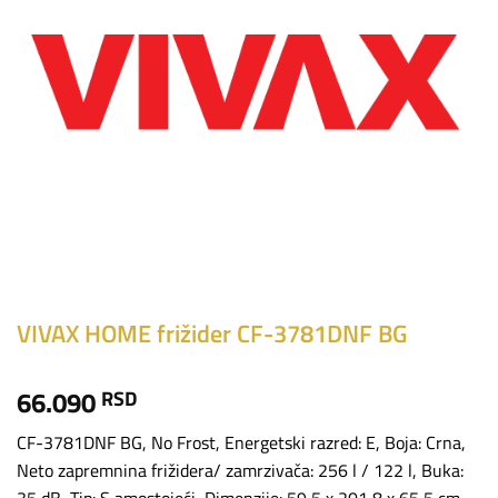
VIVAX HOME frižider CF-3781DNF BG
66.090
RSD
CF-3781DNF BG, No Frost, Energetski razred: E, Boja: Crna,
Neto zapremnina frižidera/ zamrzivača: 256 l / 122 l, Buka: