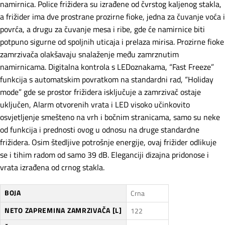
namirnica. Police frižidera su izrađene od čvrstog kaljenog stakla,
a frižider ima dve prostrane prozirne fioke, jedna za čuvanje voća i
povrća, a drugu za čuvanje mesa i ribe, gde će namirnice biti
potpuno sigurne od spoljnih uticaja i prelaza mirisa. Prozirne fioke
zamrzivača olakšavaju snalaženje među zamrznutim
namirnicama. Digitalna kontrola s LEDoznakama, “Fast Freeze”
funkcija s automatskim povratkom na standardni rad, “Holiday
mode” gde se prostor frižidera isključuje a zamrzivač ostaje
uključen, Alarm otvorenih vrata i LED visoko učinkovito
osvjetljenje smešteno na vrh i bočnim stranicama, samo su neke
od funkcija i prednosti ovog u odnosu na druge standardne
frižidera. Osim štedljive potrošnje energije, ovaj frižider odlikuje
se i tihim radom od samo 39 dB. Eleganciji dizajna pridonose i
vrata izrađena od crnog stakla.
BOJA
Crna
NETO ZAPREMINA ZAMRZIVAČA [L]
122