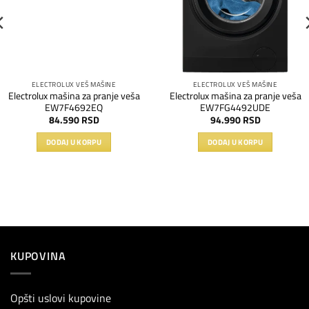
ELECTROLUX VEŠ MAŠINE
ELECTROLUX VEŠ MAŠINE
Electrolux mašina za pranje veša
Electrolux mašina za pranje veša
EW7F4692EQ
EW7FG4492UDE
84.590
RSD
94.990
RSD
DODAJ U KORPU
DODAJ U KORPU
KUPOVINA
Opšti uslovi kupovine