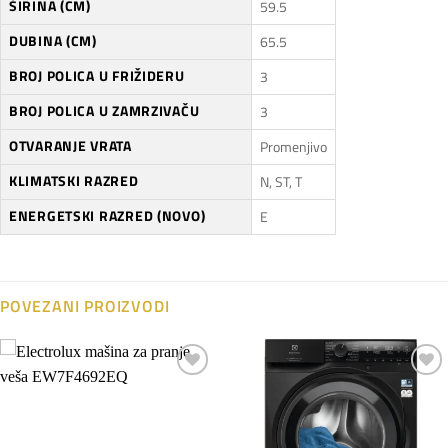
ŠIRINA (CM)
59.5
DUBINA (CM)
65.5
BROJ POLICA U FRIŽIDERU
3
BROJ POLICA U ZAMRZIVAČU
3
OTVARANJE VRATA
Promenjivo
KLIMATSKI RAZRED
N, ST, T
ENERGETSKI RAZRED (NOVO)
E
POVEZANI PROIZVODI
Dodaj
Dodaj
na
na
listu
listu
želja
želja