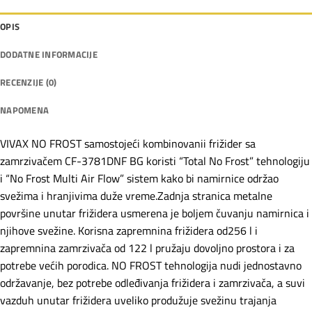
OPIS
DODATNE INFORMACIJE
RECENZIJE (0)
NAPOMENA
VIVAX NO FROST samostojeći kombinovanii frižider sa
zamrzivačem CF-3781DNF BG koristi “Total No Frost” tehnologiju
i “No Frost Multi Air Flow” sistem kako bi namirnice održao
svežima i hranjivima duže vreme.Zadnja stranica metalne
površine unutar frižidera usmerena je boljem čuvanju namirnica i
njihove svežine. Korisna zapremnina frižidera od256 l i
zapremnina zamrzivača od 122 l pružaju dovoljno prostora i za
potrebe većih porodica. NO FROST tehnologija nudi jednostavno
održavanje, bez potrebe odleđivanja frižidera i zamrzivača, a suvi
vazduh unutar frižidera uveliko produžuje svežinu trajanja