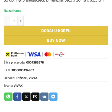
35 dB, Tip: S amostojeći, Dimenzije: 59,5 x 201,8 x 65,5 cm
Na zalihama
VIVAX HOME frižider CF-3781DNF BG količina
DODAJ U KORPU
BUY NOW
Šifra proizvoda:
0001386578
EAN:
3856005194957
Oznake:
Frižideri
,
VIVAX
Brand:
VIVAX