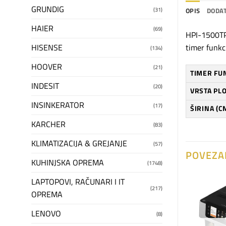
GRUNDIG
(31)
OPIS
DODAT
HAIER
(69)
HPI-1500TP,
HISENSE
timer funkc
(134)
HOOVER
(21)
TIMER FU
INDESIT
(20)
VRSTA PL
INSINKERATOR
(17)
ŠIRINA (C
KARCHER
(83)
KLIMATIZACIJA & GREJANJE
(57)
POVEZA
KUHINJSKA OPREMA
(1748)
LAPTOPOVI, RAČUNARI I IT
(217)
OPREMA
Dodaj
Dodaj
na
na
LENOVO
(8)
listu
listu
želja
želja