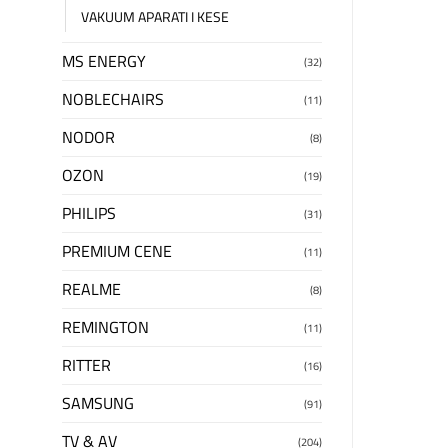
VAKUUM APARATI I KESE
MS ENERGY
(32)
NOBLECHAIRS
(11)
NODOR
(8)
OZON
(19)
PHILIPS
(31)
PREMIUM CENE
(11)
REALME
(8)
REMINGTON
(11)
RITTER
(16)
SAMSUNG
(91)
TV & AV
(204)