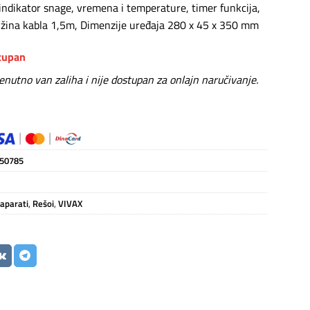
 indikator snage, vremena i temperature, timer funkcija,
 dužina kabla 1,5m, Dimenzije uređaja 280 x 45 x 350 mm
stupan
renutno van zaliha i nije dostupan za onlajn naručivanje.
50785
 aparati
,
Rešoi
,
VIVAX