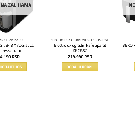
 NA ZALIHAMA
NE
ARATI ZA KAFU
ELECTROLUX UGRADNI KAFE APARATI
 7348 X Aparat za
Electrolux ugradni kafe aparat
BEKO F
presso kafu
KBC85Z
4.190
RSD
279.990
RSD
OČITAJTE JOŠ
DODAJ U KORPU