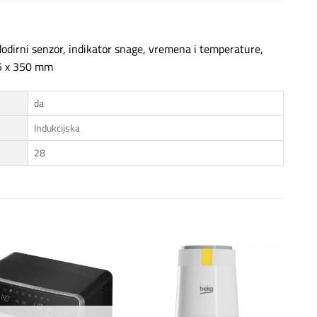
dirni senzor, indikator snage, vremena i temperature,
 45 x 350 mm
da
Indukcijska
28
Dodaj
Dodaj
na
na
listu
listu
želja
želja