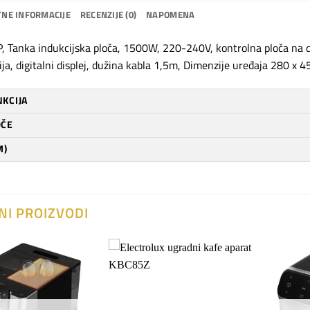
NE INFORMACIJE
RECENZIJE (0)
NAPOMENA
 Tanka indukcijska ploča, 1500W, 220-240V, kontrolna ploča na do
ija, digitalni displej, dužina kabla 1,5m, Dimenzije uređaja 280 x
NKCIJA
OČE
M)
NI PROIZVODI
Dodaj
Dodaj
na
na
listu
listu
želja
želja