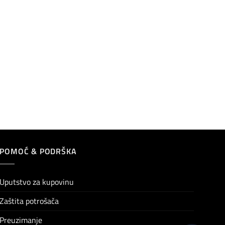
POMOĆ & PODRŠKA
Uputstvo za kupovinu
Zaštita potrošača
Preuzimanje