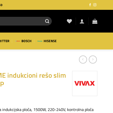
SD
RITTER
BOSCH
HISENSE
 indukcioni rešo slim
TP
 indukcijska ploča, 1500W, 220-240V, kontrolna ploča