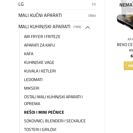
LG
 ZALIHAMA
NEMA
(1)
MALI KUĆNI APARATI
(304)
MALI KUHINJSKI APARATI
(165)
AIR FRYER I FRITEZE
 ZA KAFU
RITTER
AP
1X Aparat za
BEKO CEG
Ritter ugradni blender BHB 50
APARATI ZA KAFU
so kafu
es
KAFA
90
RSD
53.990
RSD
6
KUHINJSKE VAGE
AJTE JOŠ
DODAJ U KORPU
PR
KUVALA I KETLERI
LEDOMATI
MIKSERI
OSTALI MALI KUHINJSKI APARATI I
OPREMA
REŠOI I MINI PEĆNICE
SOKOVNICI, BLENDERI I SECKALICE
TOSTERI I GRILOVI