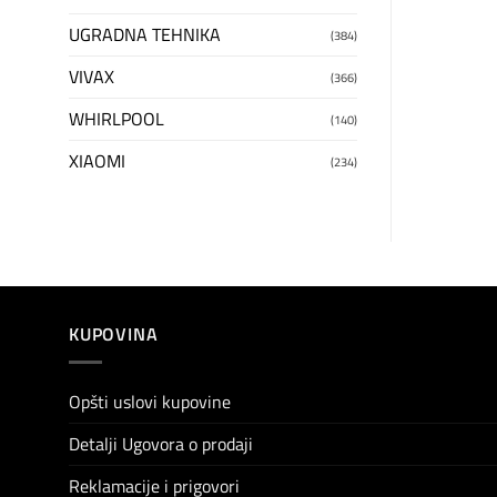
UGRADNA TEHNIKA
(384)
VIVAX
(366)
WHIRLPOOL
(140)
XIAOMI
(234)
KUPOVINA
Opšti uslovi kupovine
Detalji Ugovora o prodaji
Reklamacije i prigovori