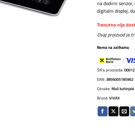
na dodirni senzor,
digitalni displej,
Trenutno nije do
Ovaj proizvod je t
Nema na zalihama
Šifra proizvoda:
00012
EAN:
3856005185962
Oznake:
Mali kuhinjski
Brand:
VIVAX