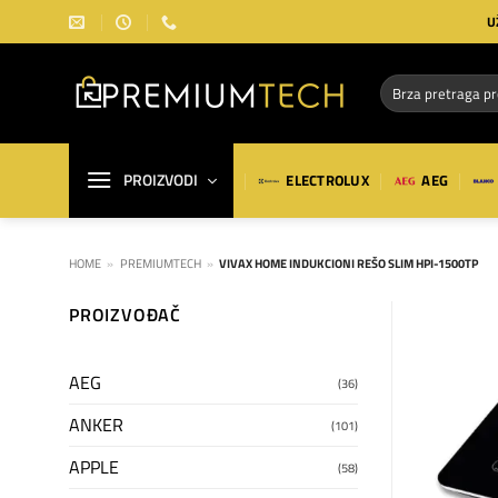
Preskoči
U
na
sadržaj
Pretraga
za:
PROIZVODI
ELECTROLUX
AEG
HOME
»
PREMIUMTECH
»
VIVAX HOME INDUKCIONI REŠO SLIM HPI-1500TP
PROIZVOĐAČ
AEG
(36)
ANKER
(101)
APPLE
(58)