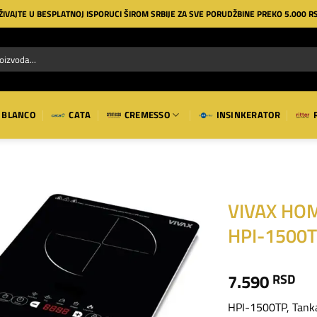
ŽIVAJTE U BESPLATNOJ ISPORUCI ŠIROM SRBIJE ZA SVE PORUDŽBINE PREKO 5.000 R
BLANCO
CATA
CREMESSO
INSINKERATOR
VIVAX HOME
HPI-1500
Dodaj
na
listu
7.590
RSD
želja
HPI-1500TP, Tanka