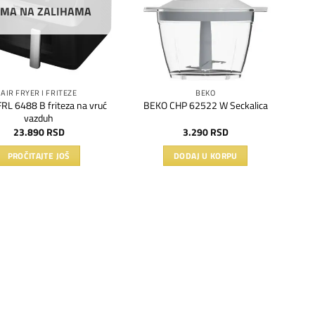
MA NA ZALIHAMA
AIR FRYER I FRITEZE
BEKO
RL 6488 B friteza na vruć
BEKO CHP 62522 W Seckalica
vazduh
23.890
RSD
3.290
RSD
PROČITAJTE JOŠ
DODAJ U KORPU