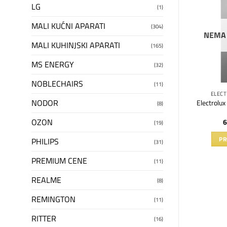
Dodaj
Dodaj
LG
(1)
na
na
listu
listu
želja
želja
MALI KUĆNI APARATI
(304)
NEMA
MALI KUHINJSKI APARATI
(165)
MS ENERGY
(32)
NOBLECHAIRS
(11)
 VEŠ MAŠINE
ELECTROLUX VEŠ MAŠINE
ELECT
NODOR
na za pranje veša
Electrolux mašina za pranje veša
Electrolu
(8)
2481UE
EW7FG4492UDE
OZON
90
RSD
94.990
RSD
6
(19)
U KORPU
DODAJ U KORPU
PR
PHILIPS
(31)
PREMIUM CENE
(11)
REALME
(8)
REMINGTON
(11)
RITTER
(16)