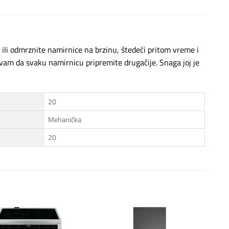
li odmrznite namirnice na brzinu, štedeći pritom vreme i
vam da svaku namirnicu pripremite drugačije. Snaga joj je
20
Mehanička
20