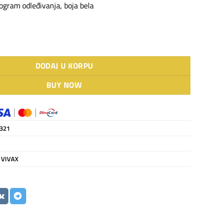
ogram odleđivanja, boja bela
lasna MWO-2078 količina
DODAJ U KORPU
BUY NOW
321
,
VIVAX