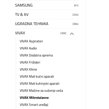
SAMSUNG
(91)
TV & AV
(204)
UGRADNA TEHNIKA
(384)
VIVAX
(366)
VIVAX Aspiratori
VIVAX Audio
VIVAX Dodatna oprema
VIVAX Frižideri
VIVAX Klime
VIVAX Mali kućni aparati
VIVAX Mali kuhinjski aparati
VIVAX Mašine za sušenje veša
VIVAX Mikrotalasne
VIVAX Smart uređaji