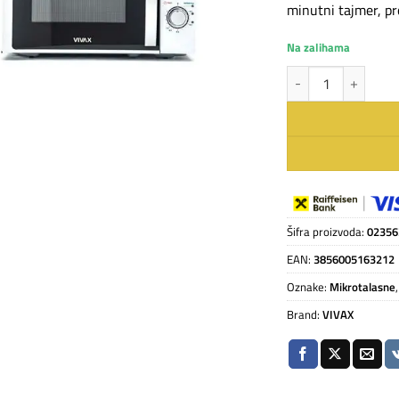
minutni tajmer, pr
Na zalihama
VIVAX HOME mikrota
Šifra proizvoda:
02356
EAN:
3856005163212
Oznake:
Mikrotalasne
Brand:
VIVAX