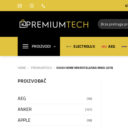
Preskoči
U
na
sadržaj
Pretraga
za:
PROIZVODI
ELECTROLUX
AEG
HOME
»
PREMIUMTECH
»
VIVAX HOME MIKROTALASNA MWO-2078
PROIZVOĐAČ
AEG
(36)
ANKER
(101)
APPLE
(58)