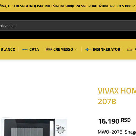
ŽIVAJTE U BESPLATNOJ ISPORUCI ŠIROM SRBIJE ZA SVE PORUDŽBINE PREKO 5.000 R
BLANCO
CATA
CREMESSO
INSINKERATOR
VIVAX HO
2078
Dodaj
na
listu
16.190
RSD
želja
MWO-2078, Snaga 7