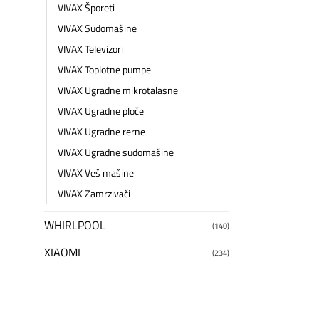
VIVAX Šporeti
VIVAX Sudomašine
VIVAX Televizori
VIVAX Toplotne pumpe
VIVAX Ugradne mikrotalasne
VIVAX Ugradne ploče
VIVAX Ugradne rerne
VIVAX Ugradne sudomašine
VIVAX Veš mašine
VIVAX Zamrzivači
WHIRLPOOL
(140)
XIAOMI
(234)