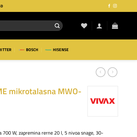
SD
RITTER
BOSCH
HISENSE
ME mikrotalasna MWO-
00 W, zapremina rerne 20 l, 5 nivoa snage, 30-