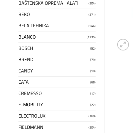
BAŠTENSKA OPREMA I ALATI
(204)
BEKO
(371)
BELA TEHNIKA
(544)
BLANCO
(1735)
BOSCH
(52)
BREND
(79)
CANDY
(10)
CATA
(68)
CREMESSO
(17)
E-MOBILITY
(22)
ELECTROLUX
(168)
FIELDMANN
(204)