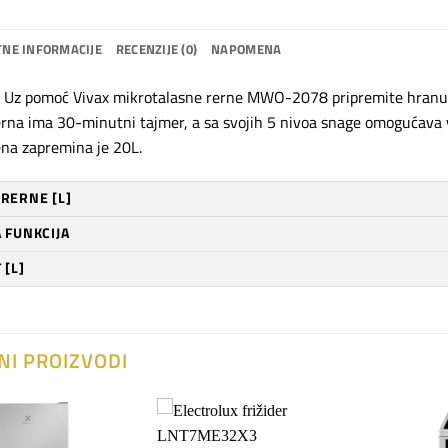
NE INFORMACIJE
RECENZIJE (0)
NAPOMENA
? Uz pomoć Vivax mikrotalasne rerne MWO-2078 pripremite hranu i
erna ima 30-minutni tajmer, a sa svojih 5 nivoa snage omogućava 
na zapremina je 20L.
RERNE [L]
 FUNKCIJA
 [L]
NI PROIZVODI