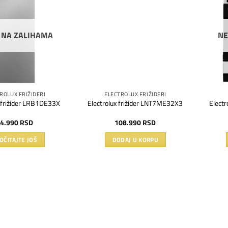
Dodaj
Dodaj
na
na
listu
listu
želja
želja
 NA ZALIHAMA
NE
ROLUX FRIŽIDERI
ELECTROLUX FRIŽIDERI
x frižider LRB1DE33X
Electrolux frižider LNT7ME32X3
Elect
4.990
RSD
108.990
RSD
OČITAJTE JOŠ
DODAJ U KORPU