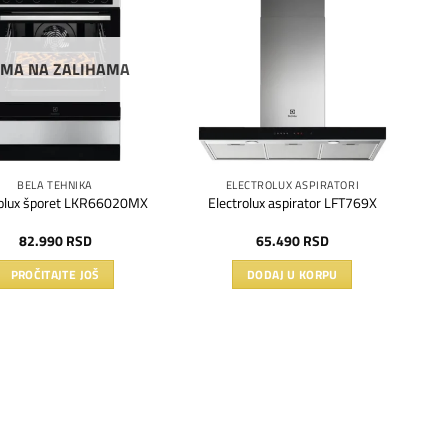
Dodaj
Dodaj
na
na
listu
listu
želja
želja
MA NA ZALIHAMA
BELA TEHNIKA
ELECTROLUX ASPIRATORI
rolux šporet LKR66020MX
Electrolux aspirator LFT769X
82.990
RSD
65.490
RSD
PROČITAJTE JOŠ
DODAJ U KORPU