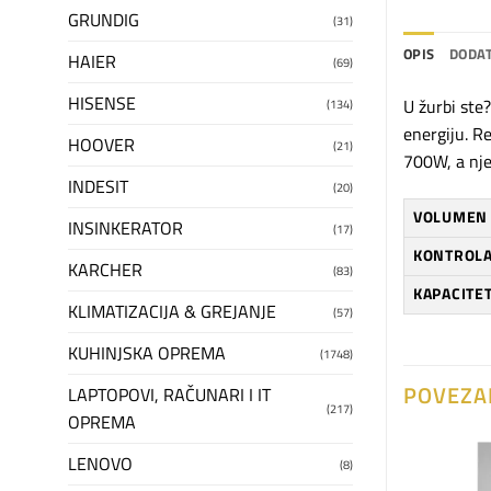
GRUNDIG
(31)
OPIS
DODAT
HAIER
(69)
HISENSE
U žurbi ste
(134)
energiju. R
HOOVER
(21)
700W, a nje
INDESIT
(20)
VOLUMEN 
INSINKERATOR
(17)
KONTROLA
KARCHER
(83)
KAPACITET
KLIMATIZACIJA & GREJANJE
(57)
KUHINJSKA OPREMA
(1748)
POVEZA
LAPTOPOVI, RAČUNARI I IT
(217)
OPREMA
LENOVO
(8)