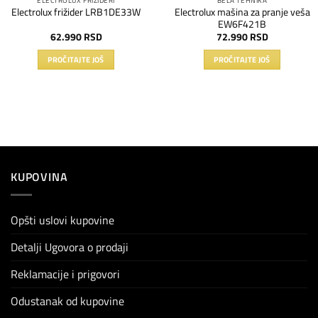
Electrolux mašina za pranje veša
Electrolux frižider LRB1DE33W
EW6F421B
62.990
RSD
72.990
RSD
PROČITAJTE JOŠ
PROČITAJTE JOŠ
KUPOVINA
Opšti uslovi kupovine
Detalji Ugovora o prodaji
Reklamacije i prigovori
Odustanak od kupovine