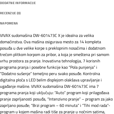
DODATNE INFORMACIJE
RECENZIJE (0)
NAPOMENA
VIVAX sudomašina DW-601473C X je idealna za velika
domaćinstva. Ova mašina osigurava mesto za 14 kompleta
posuđa u dve velike korpe s preklopnim nosačima i dodatnom
trećom plitkom korpom za pribor, a koja je smeštena pri samom
vrhu prostora za pranje. Inovativna tehnologija, 7 korisnih
programa pranja i posebne funkcije kao “Pola punjenja” i
“Dodatno sušenje” temeljno peru svako posuđe. Kontrolna
digitalna ploča s LED belim displejom olakšava upravljanje i
ugađanje mašine. VIVAX sudomašina DW-601473C ima 7
programa pranja koji uključuju: “Auto” program koji prilagođava
pranje zaprljanosti posuđa, “Intenzivno pranje” – program za jako
zaprljano posuđe; “Brzi program – 60 minuta” i “Tihi mod rada”-
program u kojem mašina radi tiše za pranje u noćnim satima,