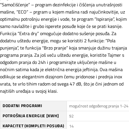
“Samočišćenje” – program dezinfekcije i čišćenja unutrašnjosti
mašine, “ECO” – prgram u kojem mašina radi najučinkovitije, uz
optimalnu potrošnju energije i vode, te program “Ispiranje”, kojim
samo navlažite i grubo isperete posuđe koje će se prati kasnije.
Funkcija “Extra dry” omogućuje dodatno sušenje posuđa. Za
dodatnu uštedu energije, mogu se koristiti 2 funkcije: “Pola
punjenja”, te funkcija “Brzo pranje” koja smanjuje dužinu trajanja
programa pranja. Za još veću uštedu energije, koristite Tajmer s
odgodom pranja do 24h i programirajte uključenje mašine u
noćnim satima kada je električna energija jeftinija. Ova mašina
odlikuje se elegantnim dizajnom čemu pridonose i prednja inox
vrata, te vrlo tihim radom od svega 47 dB, što je čini jednom od
najtiših uređaja u svojoj klasi.
DODATNI PROGRAMI
mogućnost odgođenog pranja 1-24 
POTROŠNJA ENERGIJE [KWH]
92
KAPACITET (KOMPLETI POSUĐA)
14