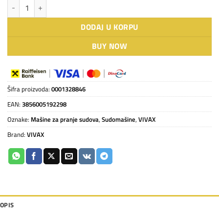
VIVAX HOME samostojeća mašina za pranje posuđa DW-601473C X koli
DODAJ U KORPU
BUY NOW
Šifra proizvoda:
0001328846
EAN:
3856005192298
Oznake:
Mašine za pranje sudova
,
Sudomašine
,
VIVAX
Brand:
VIVAX
OPIS