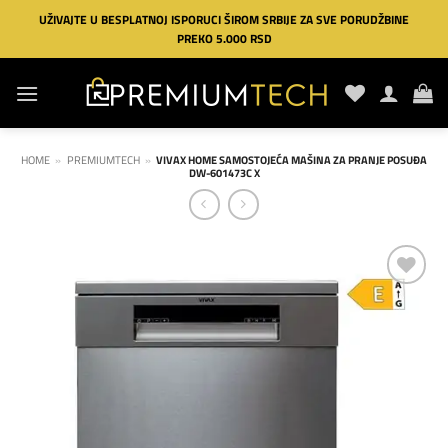
Preskoči
UŽIVAJTE U BESPLATNOJ ISPORUCI ŠIROM SRBIJE ZA SVE PORUDŽBINE
na
PREKO 5.000 RSD
sadržaj
HOME
»
PREMIUMTECH
»
VIVAX HOME SAMOSTOJEĆA MAŠINA ZA PRANJE POSUĐA
DW-601473C X
Dodaj
na
listu
želja