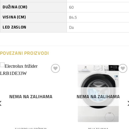
DUŽINA (CM)
60
VISINA (CM)
84.5
LED ZASLON
Da
POVEZANI PROIZVODI
Dodaj
Dodaj
na
na
listu
listu
želja
želja
NEMA NA ZALIHAMA
NEMA NA ZALIHAMA
ELECTROLUX FRIŽIDERI
BELA TEHNIKA