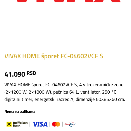
VIVAX HOME šporet FC-04602VCF S
41.090
RSD
VIVAX HOME šporet FC-04602VCF S, 4 vitrokeramičke zone
(2×1200 W, 2×1800 W), pećnica 64 L, ventilator, 250 °C,
digitalni timer, energetski razred A, dimenzije 60×85×60 cm.
Nema na zalihama