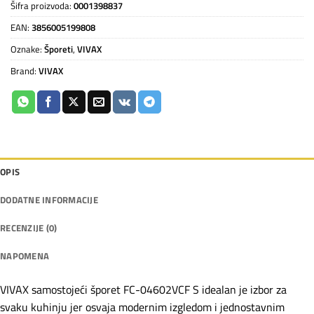
Šifra proizvoda:
0001398837
EAN:
3856005199808
Oznake:
Šporeti
,
VIVAX
Brand:
VIVAX
OPIS
DODATNE INFORMACIJE
RECENZIJE (0)
NAPOMENA
VIVAX samostojeći šporet FC-04602VCF S idealan je izbor za
svaku kuhinju jer osvaja modernim izgledom i jednostavnim