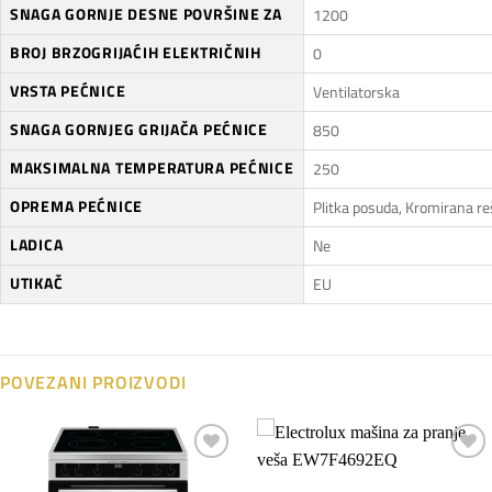
SNAGA GORNJE DESNE POVRŠINE ZA
1200
BROJ BRZOGRIJAĆIH ELEKTRIČNIH
0
VRSTA PEĆNICE
Ventilatorska
SNAGA GORNJEG GRIJAČA PEĆNICE
850
MAKSIMALNA TEMPERATURA PEĆNICE
250
OPREMA PEĆNICE
Plitka posuda, Kromirana re
LADICA
Ne
UTIKAČ
EU
POVEZANI PROIZVODI
Dodaj
Dodaj
na
na