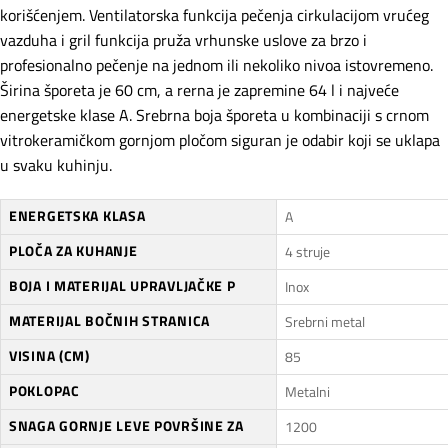
korišćenjem. Ventilatorska funkcija pečenja cirkulacijom vrućeg
vazduha i gril funkcija pruža vrhunske uslove za brzo i
profesionalno pečenje na jednom ili nekoliko nivoa istovremeno.
Širina šporeta je 60 cm, a rerna je zapremine 64 l i najveće
energetske klase A. Srebrna boja šporeta u kombinaciji s crnom
vitrokeramičkom gornjom pločom siguran je odabir koji se uklapa
u svaku kuhinju.
ENERGETSKA KLASA
A
PLOČA ZA KUHANJE
4 struje
BOJA I MATERIJAL UPRAVLJAČKE P
Inox
MATERIJAL BOČNIH STRANICA
Srebrni metal
VISINA (CM)
85
POKLOPAC
Metalni
SNAGA GORNJE LEVE POVRŠINE ZA
1200