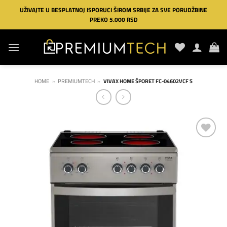
Preskoči
UŽIVAJTE U BESPLATNOJ ISPORUCI ŠIROM SRBIJE ZA SVE PORUDŽBINE
na
PREKO 5.000 RSD
sadržaj
HOME
»
PREMIUMTECH
»
VIVAX HOME ŠPORET FC-04602VCF S
Dodaj
na
listu
želja