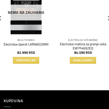
listu
listu
želja
želja
NEMA NA ZALIHAMA
BELA TEHNIKA
ELECTROLUX VEŠ MAŠINE
Electrolux mašina za pranje veša
Electrolux šporet LKR66020MX
EW7F4692EQ
82.990
RSD
84.590
RSD
PROČITAJTE JOŠ
DODAJ U KORPU
KUPOVINA