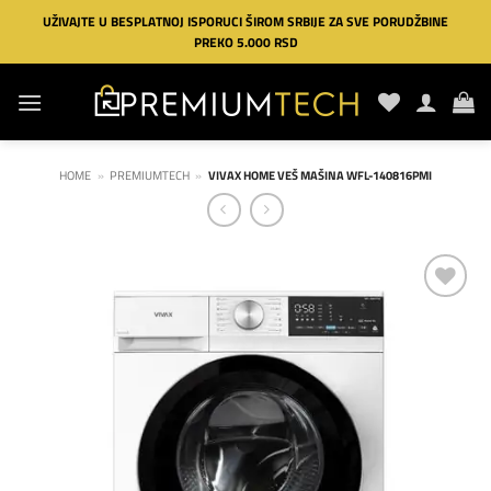
Preskoči
UŽIVAJTE U BESPLATNOJ ISPORUCI ŠIROM SRBIJE ZA SVE PORUDŽBINE
na
PREKO 5.000 RSD
sadržaj
HOME
»
PREMIUMTECH
»
VIVAX HOME VEŠ MAŠINA WFL-140816PMI
Dodaj
na
listu
želja