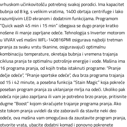
vrhuskom učinkovitošću potrebnoj svakoj porodici. Ima kapacitet
bubnja od 8 kg, s velikim vratima, 1400 obrtaja centrifuge i lako
razumljivim LED ekranom i dodatnim funkcijama. Programom
“Quick wash 45 min i 15 min” izbegava se dugo pranje kratko
nošene ili manje zaprljane odeće. Tehnologija s Inverter motorom
u VIVAX veš mašini WFL-140816PMI osigurava najbolji tretman
pranja za svaku vrstu tkanine, osiguravajući optimalnu
kombinaciju temperature, okretaja bubnja i vremena trajanja
ciklusa pranja te optimalnu potrošnje energije i vode. Mašina ima
16 programa pranja, od kojih treba istaknuti programe: “Pranje
dečje odeće”, “Pranje sportske odeće”, dva brza programa trajanja
od 15 i 42 minute, a posebna funkcija “Stain Magic” koja pokreće
poseban program pranja za uklanjanje mrlja na odeći. Ukoliko pak
odeća nije jako zaprljana ili vam je potrebno brzo pranje, pritisnite
dugme “Boost” kojom skraćujete trajanje programa pranja. Ako
ste tokom pranja uvideli da ste zaboravili da stavite neki deo
odeće, ova mašina vam omogućava da zaustavite program pranja,
otvorite vrata, ubacite dodatni komad i ponovno pokrenete