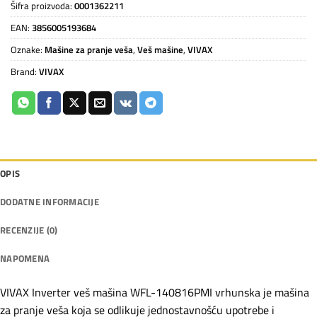
Šifra proizvoda:
0001362211
EAN:
3856005193684
Oznake:
Mašine za pranje veša
,
Veš mašine
,
VIVAX
Brand:
VIVAX
OPIS
DODATNE INFORMACIJE
RECENZIJE (0)
NAPOMENA
VIVAX Inverter veš mašina WFL-140816PMI vrhunska je mašina
za pranje veša koja se odlikuje jednostavnošću upotrebe i