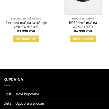
ELECTROLUX VEŠ MAŠINE
BOSCH VEŠ MAŠINE
Electrolux mašina za sušenje
BOSCH veš mašina
veša EW7H578S
WAN28170BY
83.990
RSD
84.990
RSD
PROČITAJTE JOŠ
DODAJ U KORPU
KUPOVINA
Opšti uslovi kupovine
Detalji Ugovora o prodaji