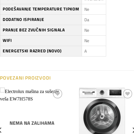
PODEŠAVANJE TEMPERATURE TIPKOM
Ne
DODATNO ISPIRANJE
Da
PRANJE BEZ ZVUČNIH SIGNALA
Ne
WIFI
Ne
ENERGETSKI RAZRED (NOVO)
A
POVEZANI PROIZVODI
Dodaj
Dodaj
na
na
listu
listu
želja
želja
NEMA NA ZALIHAMA