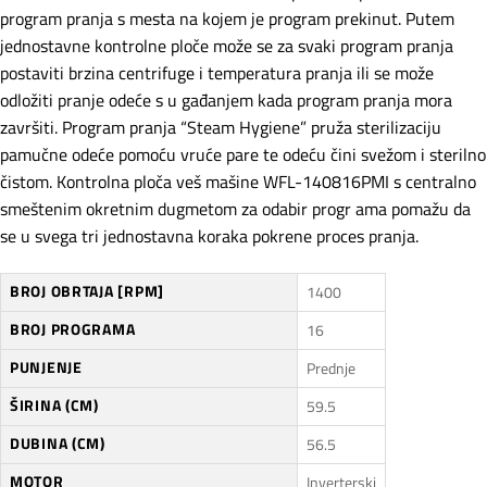
program pranja s mesta na kojem je program prekinut. Putem
jednostavne kontrolne ploče može se za svaki program pranja
postaviti brzina centrifuge i temperatura pranja ili se može
odložiti pranje odeće s u gađanjem kada program pranja mora
završiti. Program pranja “Steam Hygiene” pruža sterilizaciju
pamučne odeće pomoću vruće pare te odeću čini svežom i sterilno
čistom. Kontrolna ploča veš mašine WFL-140816PMI s centralno
smeštenim okretnim dugmetom za odabir progr ama pomažu da
se u svega tri jednostavna koraka pokrene proces pranja.
BROJ OBRTAJA [RPM]
1400
BROJ PROGRAMA
16
PUNJENJE
Prednje
ŠIRINA (CM)
59.5
DUBINA (CM)
56.5
MOTOR
Inverterski