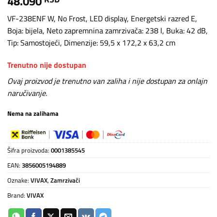
48.090
VF-238ENF W, No Frost, LED display, Energetski razred E,
Boja: bijela, Neto zapremnina zamrzivača: 238 l, Buka: 42 dB,
Tip: Samostojeći, Dimenzije: 59,5 x 172,2 x 63,2 cm
Trenutno nije dostupan
Ovaj proizvod je trenutno van zaliha i nije dostupan za onlajn
naručivanje.
Nema na zalihama
Šifra proizvoda:
0001385545
EAN:
3856005194889
Oznake:
VIVAX
,
Zamrzivači
Brand:
VIVAX