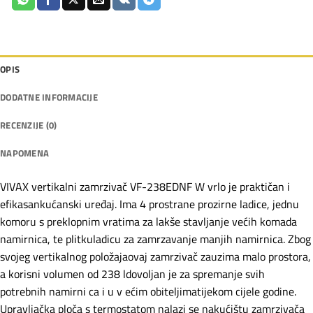
OPIS
DODATNE INFORMACIJE
RECENZIJE (0)
NAPOMENA
VIVAX vertikalni zamrzivač VF-238EDNF W vrlo je praktičan i
efikasankućanski uređaj. Ima 4 prostrane prozirne ladice, jednu
komoru s preklopnim vratima za lakše stavljanje većih komada
namirnica, te plitkuladicu za zamrzavanje manjih namirnica. Zbog
svojeg vertikalnog položajaovaj zamrzivač zauzima malo prostora,
a korisni volumen od 238 ldovoljan je za spremanje svih
potrebnih namirni ca i u v ećim obiteljimatijekom cijele godine.
Upravljačka ploča s termostatom nalazi se nakućištu zamrzivača