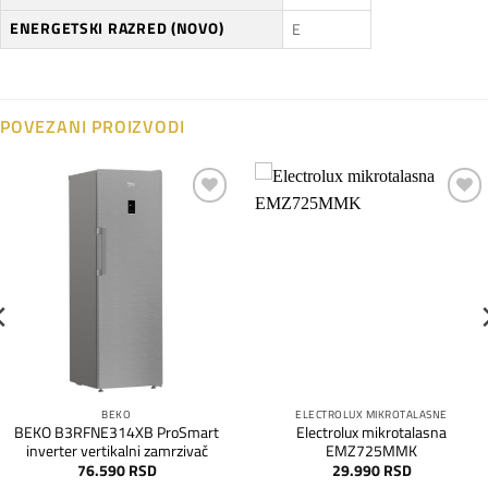
ENERGETSKI RAZRED (NOVO)
E
POVEZANI PROIZVODI
Dodaj
Dodaj
na
na
listu
listu
želja
želja
BEKO
ELECTROLUX MIKROTALASNE
BEKO B3RFNE314XB ProSmart
Electrolux mikrotalasna
inverter vertikalni zamrzivač
EMZ725MMK
76.590
RSD
29.990
RSD