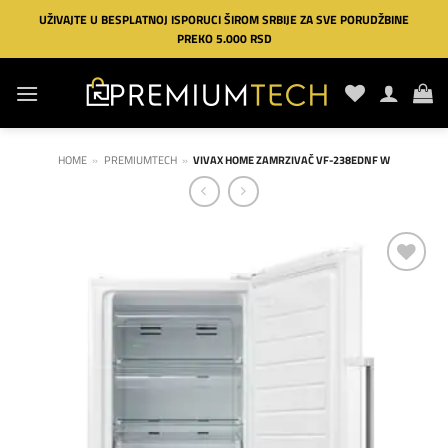
Preskoči
UŽIVAJTE U BESPLATNOJ ISPORUCI ŠIROM SRBIJE ZA SVE PORUDŽBINE
na
PREKO 5.000 RSD
sadržaj
HOME
»
PREMIUMTECH
»
VIVAX HOME ZAMRZIVAČ VF-238EDNF W
Dodaj
na
listu
želja