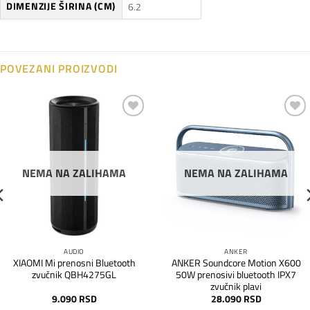
DIMENZIJE ŠIRINA (CM)
6.2
POVEZANI PROIZVODI
Dodaj
Dodaj
na
na
listu
listu
želja
želja
NEMA NA ZALIHAMA
NEMA NA ZALIHAMA
AUDIO
ANKER
XIAOMI Mi prenosni Bluetooth
ANKER Soundcore Motion X600
zvučnik QBH4275GL
50W prenosivi bluetooth IPX7
zvučnik plavi
9.090
RSD
28.090
RSD