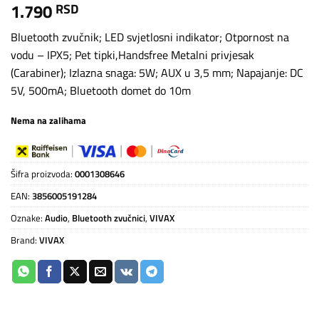
1.790
RSD
Bluetooth zvučnik; LED svjetlosni indikator; Otpornost na
vodu – IPX5; Pet tipki,Handsfree Metalni privjesak
(Carabiner); Izlazna snaga: 5W; AUX u 3,5 mm; Napajanje: DC
5V, 500mA; Bluetooth domet do 10m
Nema na zalihama
Šifra proizvoda:
0001308646
EAN:
3856005191284
Oznake:
Audio
,
Bluetooth zvučnici
,
VIVAX
Brand:
VIVAX