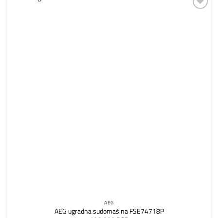
Dodaj
na
listu
želja
AEG
AEG ugradna sudomašina FSE74718P