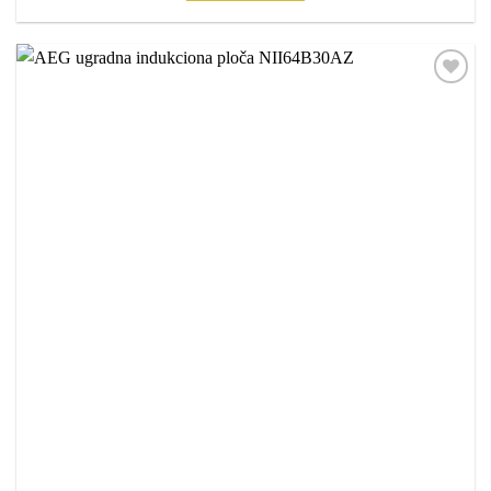
Dodaj
na
listu
želja