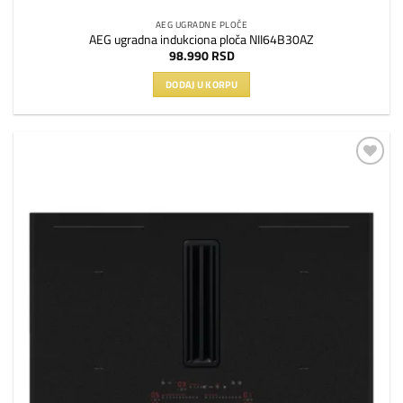
AEG UGRADNE PLOČE
AEG ugradna indukciona ploča NII64B30AZ
98.990
RSD
DODAJ U KORPU
Dodaj
na
listu
želja