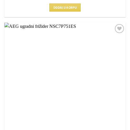
DODAJ U KORPU
Dodaj
na
listu
želja