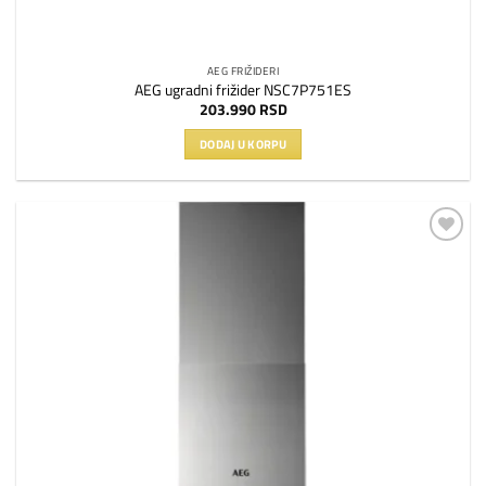
AEG FRIŽIDERI
AEG ugradni frižider NSC7P751ES
203.990
RSD
DODAJ U KORPU
Dodaj
na
listu
želja