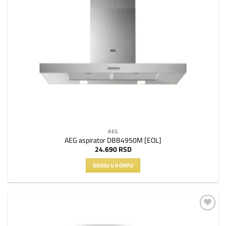
AEG
AEG aspirator DBB4950M [EOL]
24.690
RSD
DODAJ U KORPU
Dodaj
na