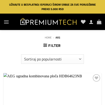
Preskoči
UŽIVAJTE U BESPLATNOJ ISPORUCI ŠIROM SRBIJE ZA SVE PORUDŽBINE
na
PREKO 5.000 RSD
sadržaj
HOME
»
AEG
FILTER
Dodaj
na
listu
želja