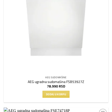
AEG SUDOMAŠINE
AEG ugradna sudomašina FSB53927Z
78.990
RSD
DODAJ U KORPU