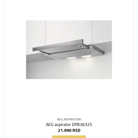
Dodaj
na
listu
želja
AEG ASPIRATORI
AEG aspirator DPB3632S
21.990
RSD