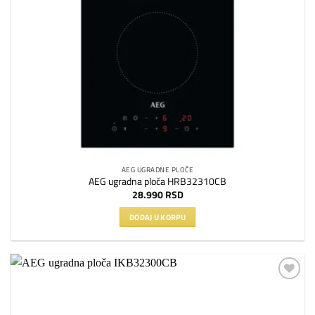
AEG UGRADNE PLOČE
AEG ugradna ploča HRB32310CB
28.990
RSD
DODAJ U KORPU
Dodaj
na
listu