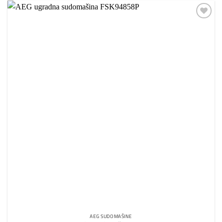
Dodaj
na
listu
želja
AEG SUDOMAŠINE