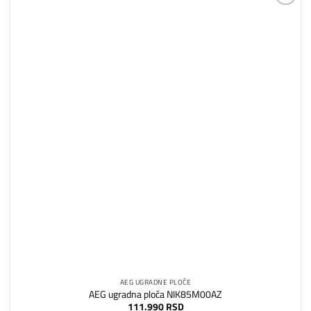
Dodaj
na
listu
želja
AEG UGRADNE PLOČE
AEG ugradna ploča NIK85M00AZ
111.990
RSD