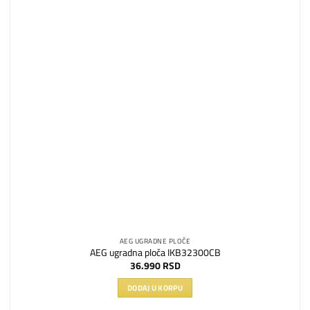
želja
AEG UGRADNE PLOČE
AEG ugradna ploča IKB32300CB
36.990
RSD
DODAJ U KORPU