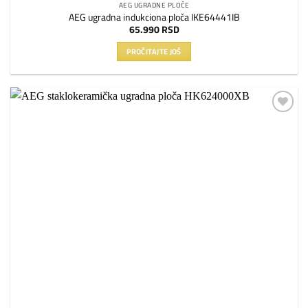
AEG UGRADNE PLOČE
AEG ugradna indukciona ploča IKE64441IB
65.990
RSD
PROČITAJTE JOŠ
Dodaj
na
listu
želja