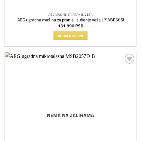
AEG MAŠINE ZA PRANJE VEŠA
AEG ugradna mašina za pranje i sušenje veša L7WBE68SI
131.990
RSD
DODAJ U KORPU
Dodaj
na
listu
želja
NEMA NA ZALIHAMA