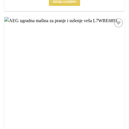
DODAJ U KORPU
Dodaj
na
listu
želja