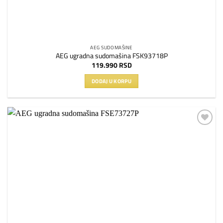
AEG SUDOMAŠINE
AEG ugradna sudomašina FSK93718P
119.990
RSD
DODAJ U KORPU
Dodaj
na
listu
želja