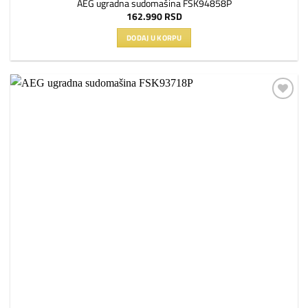
AEG ugradna sudomašina FSK94858P
162.990
RSD
DODAJ U KORPU
Dodaj
na
listu
želja