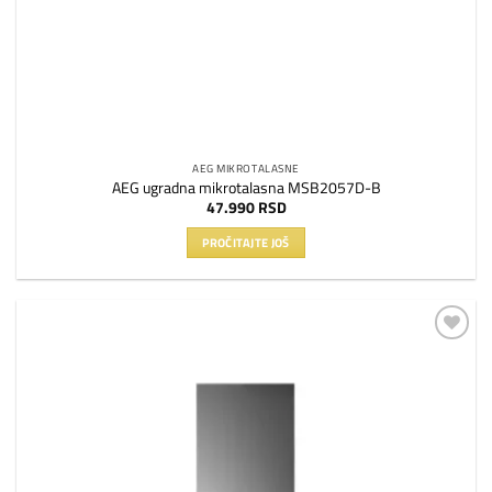
AEG MIKROTALASNE
AEG ugradna mikrotalasna MSB2057D-B
47.990
RSD
PROČITAJTE JOŠ
Dodaj
na
listu
želja