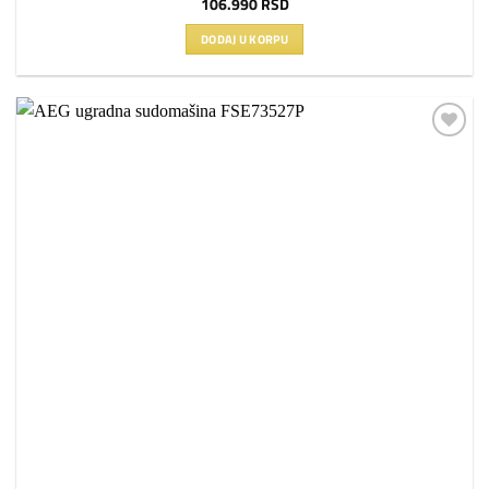
106.990
RSD
DODAJ U KORPU
Dodaj
na
listu
želja