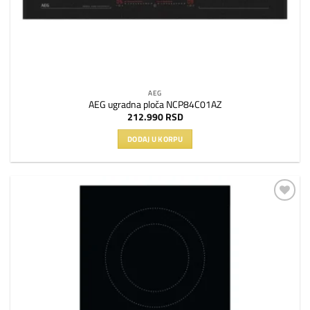
AEG
AEG ugradna ploča NCP84C01AZ
212.990
RSD
DODAJ U KORPU
Dodaj
na
listu
želja