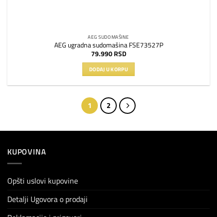
AEG SUDOMAŠINE
AEG ugradna sudomašina FSE73527P
79.990
RSD
DODAJ U KORPU
1
2
KUPOVINA
Opšti uslovi kupovine
Detalji Ugovora o prodaji