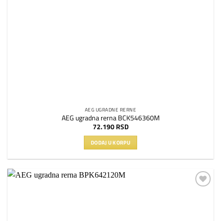
AEG UGRADNE RERNE
AEG ugradna rerna BCK546360M
72.190
RSD
DODAJ U KORPU
Dodaj
na
listu
želja