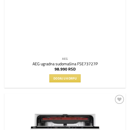
AEG
AEG ugradna sudomašina FSE73727P
98.990
RSD
DODAJ U KORPU
Dodaj
na
listu
želja