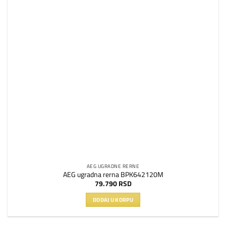
AEG UGRADNE RERNE
AEG ugradna rerna BPK642120M
79.790
RSD
DODAJ U KORPU