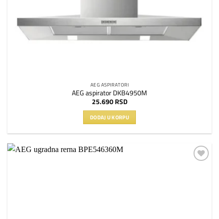
AEG ASPIRATORI
AEG aspirator DKB4950M
25.690
RSD
DODAJ U KORPU
Dodaj
na
listu
želja