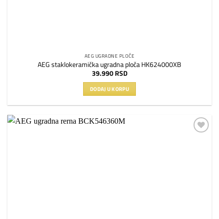
AEG UGRADNE PLOČE
AEG staklokeramička ugradna ploča HK624000XB
39.990
RSD
DODAJ U KORPU
Dodaj
na
listu
želja