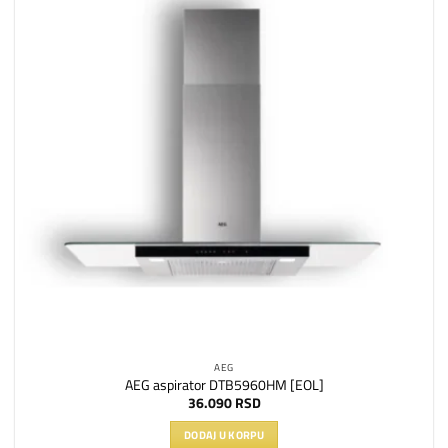
listu
želja
AEG
AEG aspirator DTB5960HM [EOL]
36.090
RSD
DODAJ U KORPU