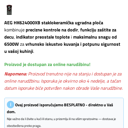
AEG HK624000XB staklokeramička ugradna ploča
kombinuje
precizne kontrole na dodir
,
funkciju zaštite za
decu
,
indikator preostale toplote
i
maksimalnu snagu od
6500W
za
vrhunsko iskustvo kuvanja i potpunu sigurnost
u vašoj kuhinji
.
Proizvod je dostupan za online narudžbinu!
Napomena:
Proizvod trenutno nije na stanju i dostupan je za
online narudžbinu. Isporuka je okvirno oko 4 nedelje, a tačan
datum isporuke biće potvrđen nakon obrade Vaše narudžbine.
ℹ
Ovaj proizvod isporučujemo BESPLATNO - direktno u Vaš
dom.
Nije važno da li živite u kući ili stanu, u prizemlju ili na višim spratovima — dostava je
obezbeđena preko praga.