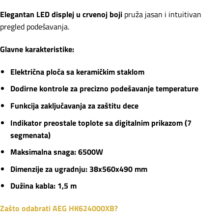
Elegantan LED displej u crvenoj boji
pruža jasan i intuitivan
pregled podešavanja.
Glavne karakteristike:
Električna ploča sa keramičkim staklom
Dodirne kontrole za precizno podešavanje temperature
Funkcija zaključavanja za zaštitu dece
Indikator preostale toplote sa digitalnim prikazom (7
segmenata)
Maksimalna snaga: 6500W
Dimenzije za ugradnju: 38x560x490 mm
Dužina kabla: 1,5 m
Zašto odabrati AEG HK624000XB?