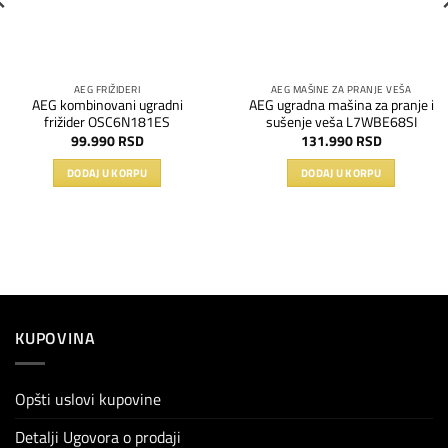
AEG FRIŽIDERI
AEG MAŠINE ZA PRANJE VEŠA
AEG kombinovani ugradni
AEG ugradna mašina za pranje i
frižider OSC6N181ES
sušenje veša L7WBE68SI
99.990
RSD
131.990
RSD
DODAJ U KORPU
DODAJ U KORPU
KUPOVINA
Opšti uslovi kupovine
Detalji Ugovora o prodaji