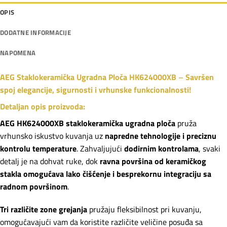
OPIS
DODATNE INFORMACIJE
NAPOMENA
AEG Staklokeramička Ugradna Ploča HK624000XB
–
Savršen
spoj elegancije, sigurnosti i vrhunske funkcionalnosti!
Detaljan opis proizvoda:
AEG HK624000XB staklokeramička ugradna ploča
pruža
vrhunsko iskustvo kuvanja uz
napredne tehnologije i preciznu
kontrolu temperature
. Zahvaljujući
dodirnim kontrolama
, svaki
detalj je na dohvat ruke, dok
ravna površina od keramičkog
stakla omogućava lako čišćenje i besprekornu integraciju sa
radnom površinom
.
Tri različite zone grejanja
pružaju fleksibilnost pri kuvanju,
omogućavajući vam da koristite različite veličine posuđa sa