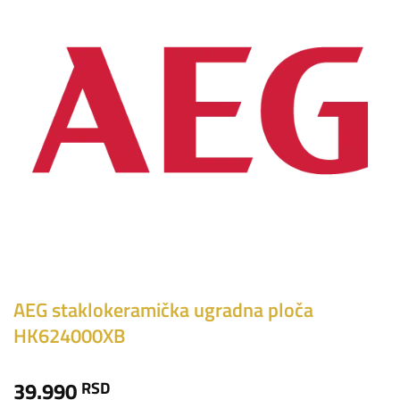
AEG staklokeramička ugradna ploča
HK624000XB
39.990
RSD