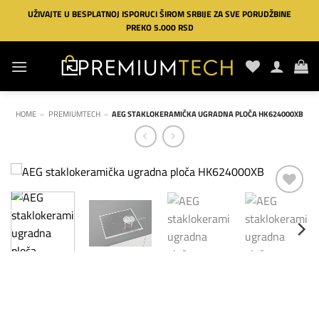
Preskoči
UŽIVAJTE U BESPLATNOJ ISPORUCI ŠIROM SRBIJE ZA SVE PORUDŽBINE
na
PREKO 5.000 RSD
sadržaj
HOME
»
PREMIUMTECH
»
AEG STAKLOKERAMIČKA UGRADNA PLOČA HK624000XB
Dodaj
na
listu
želja