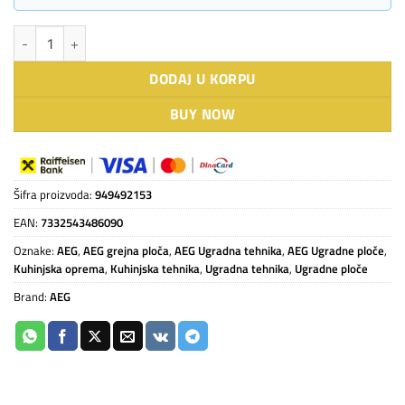
AEG staklokeramička ugradna ploča HK624000XB količina
DODAJ U KORPU
BUY NOW
Šifra proizvoda:
949492153
EAN:
7332543486090
Oznake:
AEG
,
AEG grejna ploča
,
AEG Ugradna tehnika
,
AEG Ugradne ploče
,
Kuhinjska oprema
,
Kuhinjska tehnika
,
Ugradna tehnika
,
Ugradne ploče
Brand:
AEG