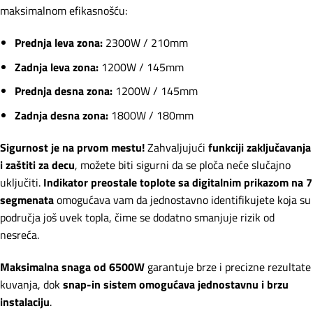
maksimalnom efikasnošću:
Prednja leva zona:
2300W / 210mm
Zadnja leva zona:
1200W / 145mm
Prednja desna zona:
1200W / 145mm
Zadnja desna zona:
1800W / 180mm
Sigurnost je na prvom mestu!
Zahvaljujući
funkciji zaključavanja
i zaštiti za decu
, možete biti sigurni da se ploča neće slučajno
uključiti.
Indikator preostale toplote sa digitalnim prikazom na 7
segmenata
omogućava vam da jednostavno identifikujete koja su
područja još uvek topla, čime se dodatno smanjuje rizik od
nesreća.
Maksimalna snaga od 6500W
garantuje brze i precizne rezultate
kuvanja, dok
snap-in sistem omogućava jednostavnu i brzu
instalaciju
.