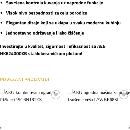
Savršena kontrola kuvanja uz napredne funkcije
Visok nivo bezbednosti za celu porodicu
Elegantan dizajn koji se uklapa u svaku modernu kuhinju
Jednostavno održavanje i lako čišćenje
Investirajte u kvalitet, sigurnost i efikasnost sa AEG
HK624000XB staklokeramičkom pločom!
POVEZANI PROIZVODI
Dodaj
Dodaj
na
na
listu
listu
želja
želja