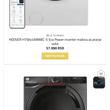
BELA TEHNIKA
HOOVER H7W449AMBC-S Eco Power inverter mašina za pranje
veša
57.990
RSD
PROČITAJTE JOŠ
Dodaj
na
listu
želja