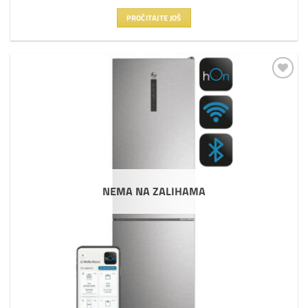
PROČITAJTE JOŠ
Dodaj
na
listu
želja
NEMA NA ZALIHAMA