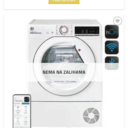
PROČITAJTE JOŠ
Dodaj
na
listu
želja
NEMA NA ZALIHAMA