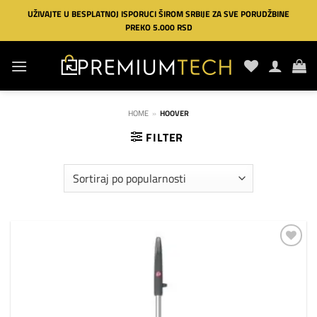
Preskoči
UŽIVAJTE U BESPLATNOJ ISPORUCI ŠIROM SRBIJE ZA SVE PORUDŽBINE
na
PREKO 5.000 RSD
sadržaj
HOME
»
HOOVER
FILTER
Dodaj
na
listu
želja