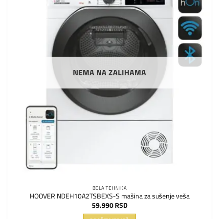
na
listu
želja
NEMA NA ZALIHAMA
BELA TEHNIKA
HOOVER NDEH10A2TSBEXS-S mašina za sušenje veša
59.990
RSD