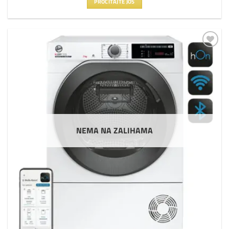
PROČITAJTE JOŠ
Dodaj
na
listu
želja
NEMA NA ZALIHAMA