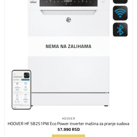
Dodaj
na
listu
želja
NEMA NA ZALIHAMA
HOOVER
HOOVER HF 5B2S1PW Eco Power inverter mašina za pranje sudova
57.990
RSD