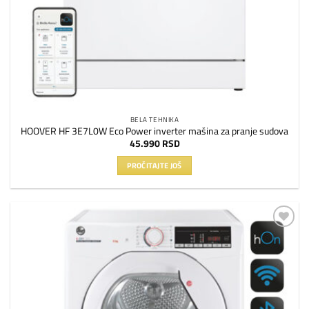
BELA TEHNIKA
HOOVER HF 3E7L0W Eco Power inverter mašina za pranje sudova
45.990
RSD
PROČITAJTE JOŠ
Dodaj
na
listu
želja