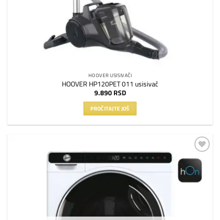
HOOVER USISIVAČI
HOOVER HP120PET 011 usisivač
9.890
RSD
PROČITAJTE JOŠ
Dodaj
na
listu
želja