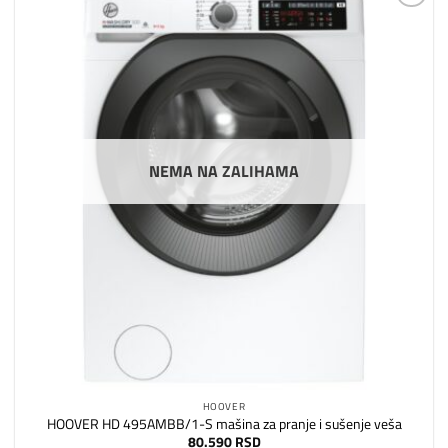
Dodaj
na
listu
želja
NEMA NA ZALIHAMA
HOOVER
HOOVER HD 495AMBB/1-S mašina za pranje i sušenje veša
80.590
RSD