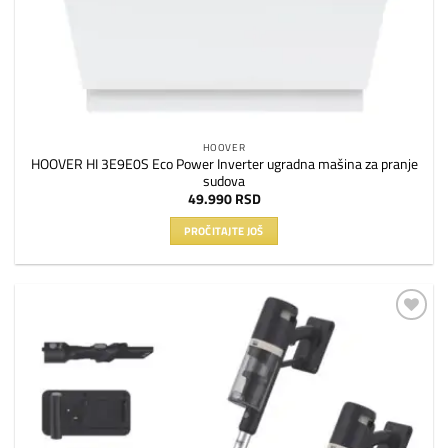
HOOVER
HOOVER HI 3E9E0S Eco Power Inverter ugradna mašina za pranje
sudova
49.990
RSD
PROČITAJTE JOŠ
Dodaj
na
listu
želja