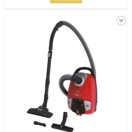
Dodaj
na
listu
želja