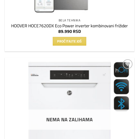
BELA TEHNIKA
HOOVER HOCE7620DX Eco Power inverter kombinovani frižider
89.990
RSD
PROČITAJTE JOŠ
Dodaj
na
listu
želja
NEMA NA ZALIHAMA