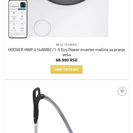
BELA TEHNIKA
HOOVER HWP 414AMBC/1-S Eco Power inverter mašina za pranje
veša
68.990
RSD
PROČITAJTE JOŠ
Dodaj
na
listu
želja