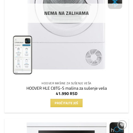
NEMA NA ZALIHAMA
HOOVER MAŠINE ZA SUŠENJE VEŠA
HOOVER HLE C8TG-S mašina za sušenje veša
41.990
RSD
PROČITAJTE JOŠ