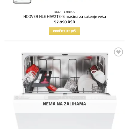
BELA TEHNIKA
HOOVER HLE H9A2TE-S mašina za sušenje veša
57.990
RSD
PROČITAJTE JOŠ
Dodaj
na
listu
želja
NEMA NA ZALIHAMA