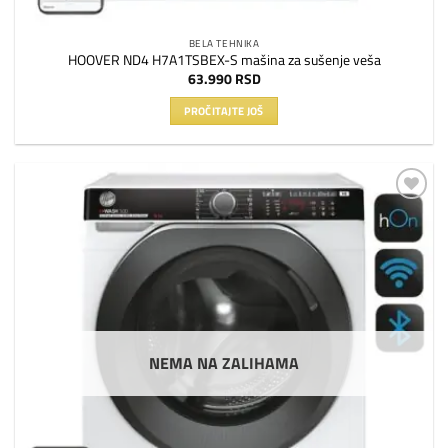
BELA TEHNIKA
HOOVER ND4 H7A1TSBEX-S mašina za sušenje veša
63.990
RSD
PROČITAJTE JOŠ
Dodaj
na
listu
želja
NEMA NA ZALIHAMA