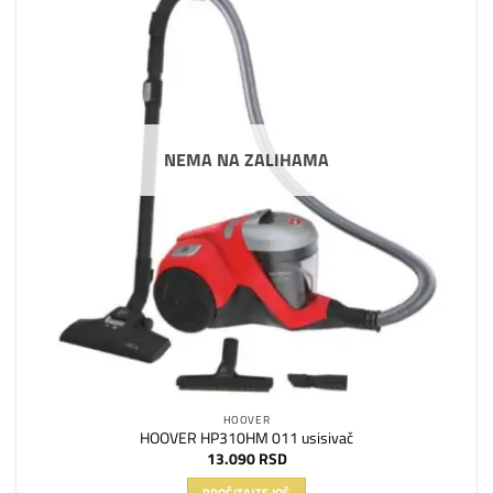
na
listu
želja
NEMA NA ZALIHAMA
HOOVER
HOOVER HP310HM 011 usisivač
13.090
RSD