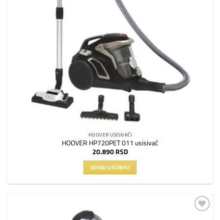
HOOVER USISIVAČI
HOOVER HP720PET 011 usisivač
20.890
RSD
DODAJ U KORPU
Dodaj