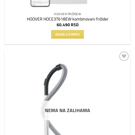
HOOVER FRIŽIDERI
HOOVER HOCE3T618EW kombinovani frižider
60.490
RSD
DODAJ U KORPU
Dodaj
na
listu
želja
NEMA NA ZALIHAMA