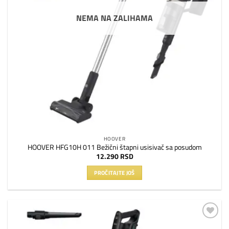
NEMA NA ZALIHAMA
HOOVER
HOOVER HFG10H 011 Bežični štapni usisivač sa posudom
12.290
RSD
PROČITAJTE JOŠ
Dodaj