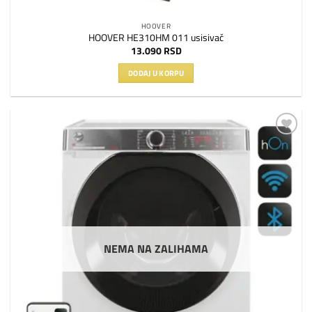
HOOVER
HOOVER HE310HM 011 usisivač
13.090
RSD
DODAJ U KORPU
Dodaj
na
listu
želja
NEMA NA ZALIHAMA