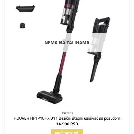
na
listu
želja
NEMA NA ZALIHAMA
HOOVER
HOOVER HF1P10HX 011 Bežični štapni usisivač sa posudom
14.990
RSD
PROČITAJTE JOŠ