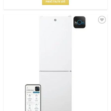
PROČITAJTE JOŠ
Dodaj
na
listu
želja