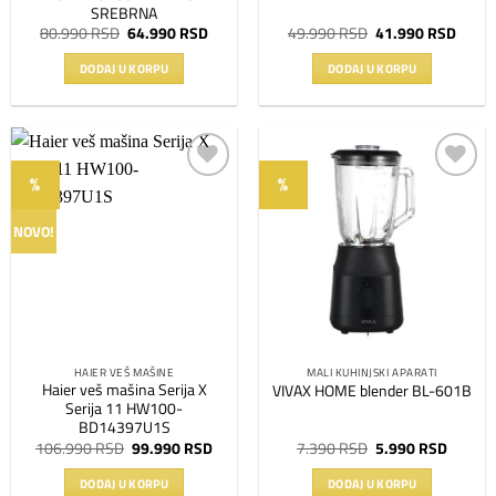
SREBRNA
Originalna
Trenutna
Originalna
Trenu
80.990
RSD
64.990
RSD
49.990
RSD
41.990
RSD
cena
cena
cena
cena
je
je:
je
je:
DODAJ U KORPU
DODAJ U KORPU
bila:
64.990 RSD.
bila:
41.99
80.990 RSD.
49.990 RSD.
%
%
Dodaj
Dodaj
na
na
NOVO!
listu
listu
želja
želja
HAIER VEŠ MAŠINE
MALI KUHINJSKI APARATI
Haier veš mašina Serija X
VIVAX HOME blender BL-601B
Serija 11 HW100-
BD14397U1S
Originalna
Trenutna
Originalna
Trenut
106.990
RSD
99.990
RSD
7.390
RSD
5.990
RSD
cena
cena
cena
cena
je
je:
je
je:
DODAJ U KORPU
DODAJ U KORPU
bila:
99.990 RSD.
bila:
5.990 