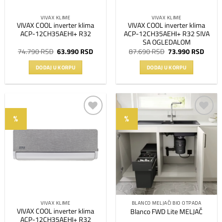
VIVAX KLIME
VIVAX KLIME
VIVAX COOL inverter klima
VIVAX COOL inverter klima
ACP-12CH35AEHI+ R32
ACP-12CH35AEHI+ R32 SIVA
SA OGLEDALOM
Originalna
Trenutna
Originalna
Trenu
74.790
RSD
63.990
RSD
87.690
RSD
73.990
RSD
cena
cena
cena
cena
je
je:
je
je:
DODAJ U KORPU
DODAJ U KORPU
bila:
63.990 RSD.
bila:
73.99
74.790 RSD.
87.690 RSD.
%
%
Dodaj
Dodaj
na
na
listu
listu
želja
želja
VIVAX KLIME
BLANCO MELJAČI BIO OTPADA
VIVAX COOL inverter klima
Blanco FWD Lite MELJAČ
ACP-12CH35AEHI+ R32