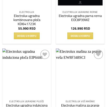
ELECTROLUX
ELECTROLUX UGRADNE RERNE
Electrolux ugradna
Electrolux ugradna parna rerna
kombinovana ploča
EOC8P39WZ
KDI641723K
55.990
RSD
126.990
RSD
DODAJ U KORPU
DODAJ U KORPU
Dodaj
Dodaj
na
na
listu
listu
želja
želja
ELECTROLUX UGRADNE PLOČE
ELECTROLUX VEŠ MAŠINE
Electrolux ugradna indukciona
Electrolux mašina za pranje