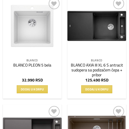
Dodaj
Dodaj
na
na
listu
listu
želja
želja
BLANCO
BLANCO
BLANCO AXIA III XL 6 S antracit
BLANCO PLEON 5 bela
sudopera sa podizačem čepa +
pribor
32.990
RSD
125.490
RSD
DODAJ U KORPU
DODAJ U KORPU
Dodaj
Dodaj
na
na