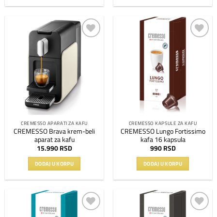
Dodaj
Dodaj
na
na
listu
listu
želja
želja
CREMESSO APARATI ZA KAFU
CREMESSO KAPSULE ZA KAFU
CREMESSO Brava krem-beli
CREMESSO Lungo Fortissimo
aparat za kafu
kafa 16 kapsula
15.990
RSD
990
RSD
DODAJ U KORPU
DODAJ U KORPU