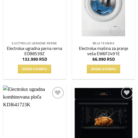
na
na
listu
listu
želja
želja
ELECTROLUX UGRADNE RERNE
BELA TEHNIKA
Electrolux ugradna parna rerna
Electrolux mašina za pranje
EOB8S39Z
veša EW6F2491E
132.990
RSD
66.990
RSD
DODAJ U KORPU
DODAJ U KORPU
Dodaj
Dodaj
na
na
listu
listu
želja
želja