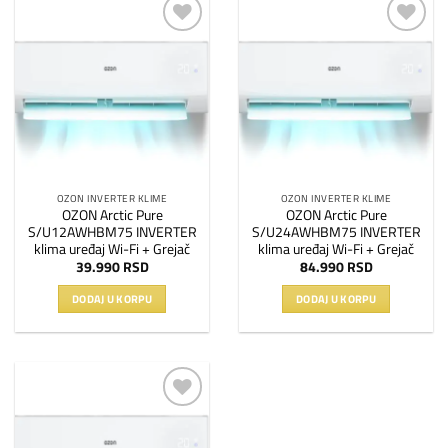
Dodaj
Dodaj
na
na
listu
listu
želja
želja
OZON INVERTER KLIME
OZON INVERTER KLIME
OZON Arctic Pure
OZON Arctic Pure
S/U12AWHBM75 INVERTER
S/U24AWHBM75 INVERTER
klima uređaj Wi-Fi + Grejač
klima uređaj Wi-Fi + Grejač
39.990
RSD
84.990
RSD
DODAJ U KORPU
DODAJ U KORPU
Dodaj
na