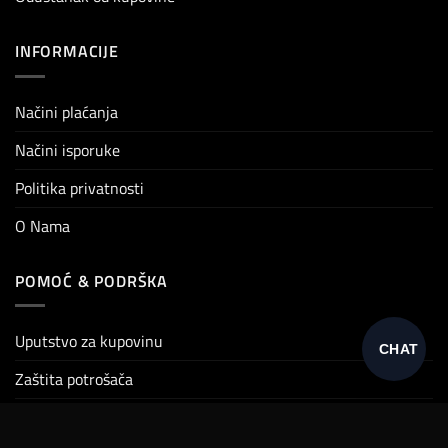
INFORMACIJE
Načini plaćanja
Načini isporuke
Politika privatnosti
O Nama
POMOĆ & PODRŠKA
Uputstvo za kupovinu
CHAT
Zaštita potrošača
Preuzimanje
Ovaj sajt koristi kolačiće da vam ponudi bolje iskustvo pregledanja.