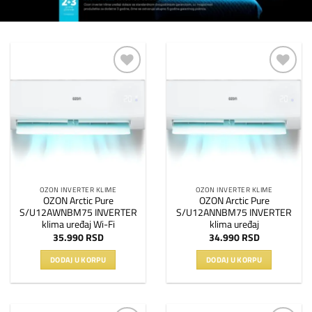
Dodaj
Dodaj
na
na
listu
listu
želja
želja
OZON INVERTER KLIME
OZON INVERTER KLIME
OZON Arctic Pure
OZON Arctic Pure
S/U12AWNBM75 INVERTER
S/U12ANNBM75 INVERTER
klima uređaj Wi-Fi
klima uređaj
35.990
RSD
34.990
RSD
DODAJ U KORPU
DODAJ U KORPU