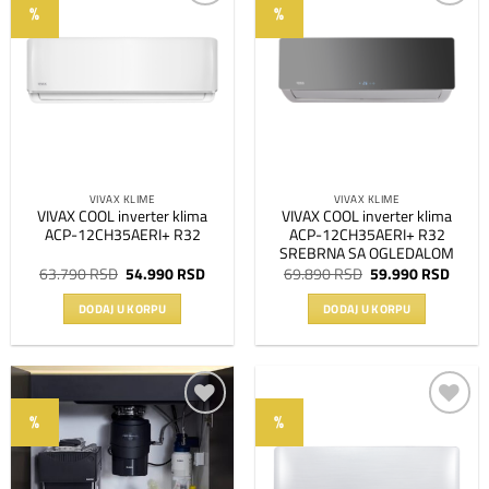
%
%
Dodaj
Dodaj
na
na
listu
listu
želja
želja
VIVAX KLIME
VIVAX KLIME
VIVAX COOL inverter klima
VIVAX COOL inverter klima
ACP-12CH35AERI+ R32
ACP-12CH35AERI+ R32
SREBRNA SA OGLEDALOM
Originalna
Trenutna
Originalna
Trenu
63.790
RSD
54.990
RSD
69.890
RSD
59.990
RSD
cena
cena
cena
cena
je
je:
je
je:
DODAJ U KORPU
DODAJ U KORPU
bila:
54.990 RSD.
bila:
59.99
63.790 RSD.
69.890 RSD.
%
%
Dodaj
Dodaj
na
na
listu
listu