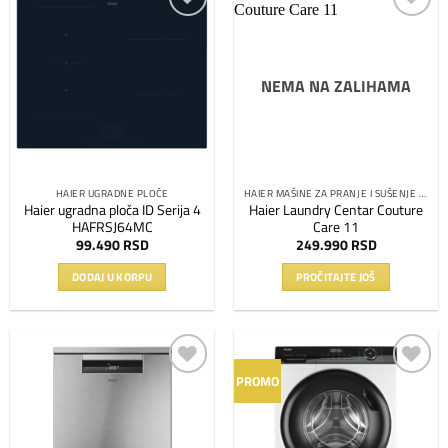
Dodaj
Dodaj
na
na
listu
listu
NEMA NA ZALIHAMA
želja
želja
HAIER UGRADNE PLOČE
HAIER MAŠINE ZA PRANJE I SUŠENJE VEŠA
Haier ugradna ploča ID Serija 4
Haier Laundry Centar Couture
HAFRSJ64MC
Care 11
99.490
RSD
249.990
RSD
DODAJ U KORPU
PROČITAJTE JOŠ
PROMO
Dodaj
Dodaj
na
na
listu
listu
želja
želja