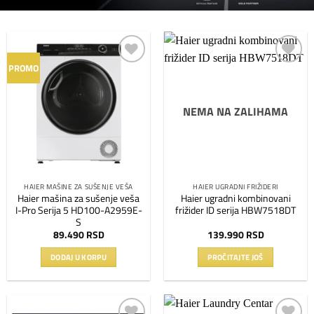
PROMO
Dodaj
Dodaj
na
na
listu
listu
NEMA NA ZALIHAMA
želja
želja
HAIER MAŠINE ZA SUŠENJE VEŠA
HAIER UGRADNI FRIŽIDERI
Haier mašina za sušenje veša
Haier ugradni kombinovani
I-Pro Serija 5 HD100-A2959E-
frižider ID serija HBW7518DT
S
89.490
RSD
139.990
RSD
DODAJ U KORPU
PROČITAJTE JOŠ