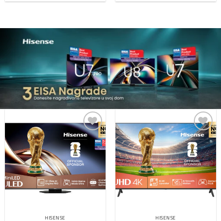
Dodaj
Dodaj
na
na
listu
listu
želja
želja
HISENSE
HISENSE