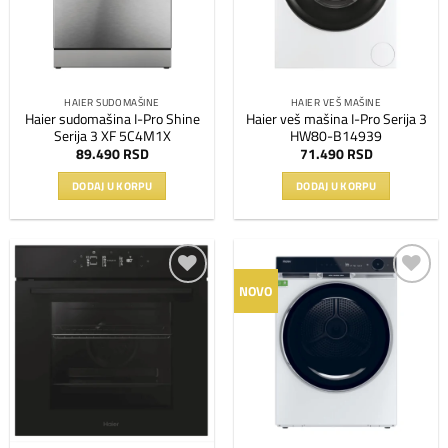
HAIER SUDOMAŠINE
HAIER VEŠ MAŠINE
Haier sudomašina I-Pro Shine
Haier veš mašina I-Pro Serija 3
Serija 3 XF 5C4M1X
HW80-B14939
89.490
RSD
71.490
RSD
DODAJ U KORPU
DODAJ U KORPU
NOVO
Dodaj
Dodaj
na
na
listu
listu
želja
želja