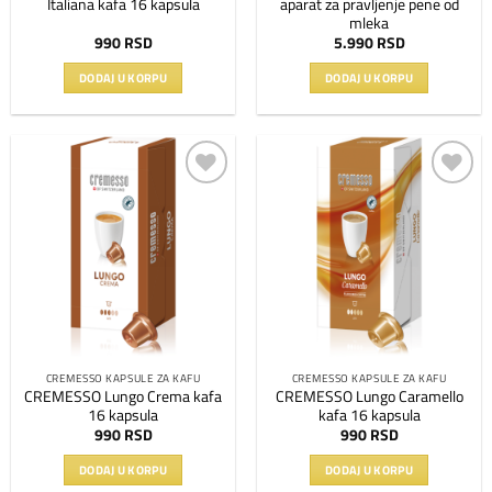
Italiana kafa 16 kapsula
aparat za pravljenje pene od
mleka
990
RSD
5.990
RSD
DODAJ U KORPU
DODAJ U KORPU
Dodaj
Dodaj
na
na
listu
listu
želja
želja
CREMESSO KAPSULE ZA KAFU
CREMESSO KAPSULE ZA KAFU
CREMESSO Lungo Crema kafa
CREMESSO Lungo Caramello
16 kapsula
kafa 16 kapsula
990
RSD
990
RSD
DODAJ U KORPU
DODAJ U KORPU