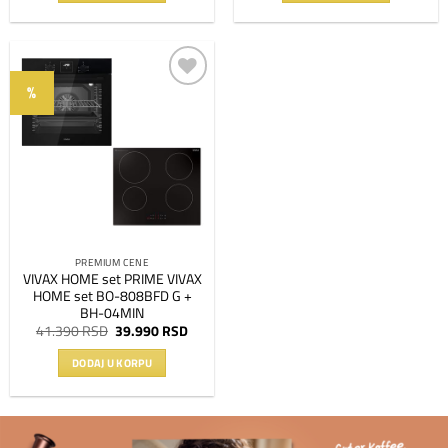
106.990 RSD.
7.390 RSD.
%
Dodaj
na
listu
želja
PREMIUM CENE
VIVAX HOME set PRIME VIVAX
HOME set BO-808BFD G +
BH-04MIN
Originalna
Trenutna
41.390
RSD
39.990
RSD
cena
cena
je
je:
DODAJ U KORPU
bila:
39.990 RSD.
41.390 RSD.