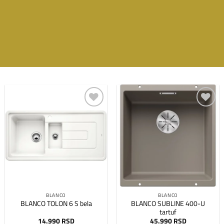
Dodaj
Dodaj
na
na
listu
listu
želja
želja
BLANCO
BLANCO
BLANCO SUBLINE 400-U
BLANCO TOLON 6 S bela
tartuf
14.990
RSD
45.990
RSD