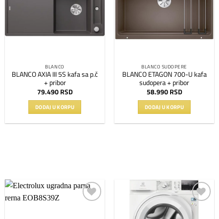
listu
listu
želja
želja
BLANCO
BLANCO SUDOPERE
BLANCO AXIA III 5S kafa sa p.č
BLANCO ETAGON 700-U kafa
+ pribor
sudopera + pribor
79.490
RSD
58.990
RSD
DODAJ U KORPU
DODAJ U KORPU
Dodaj
Dodaj