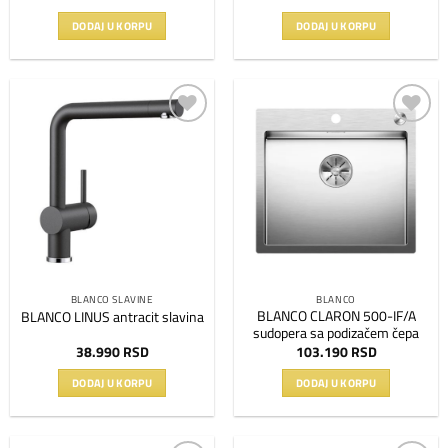
DODAJ U KORPU
DODAJ U KORPU
Dodaj
Dodaj
na
na
listu
listu
želja
želja
BLANCO SLAVINE
BLANCO
BLANCO CLARON 500-IF/A
BLANCO LINUS antracit slavina
sudopera sa podizačem čepa
38.990
RSD
103.190
RSD
DODAJ U KORPU
DODAJ U KORPU