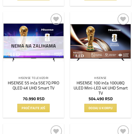
Dodaj
Dodaj
na
na
listu
listu
NEMA NA ZALIHAMA
želja
želja
HISENSE TELEVIZORI
HISENSE
HISENSE 55 inča 55E7Q PRO
HISENSE 100 inča 100U8Q
QLED 4K UHD Smart TV
ULED Mini-LED 4K UHD Smart
TV
70.990
RSD
504.490
RSD
PROČITAJTE JOŠ
DODAJ U KORPU