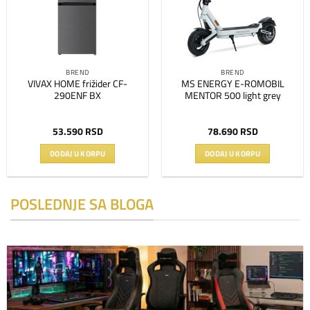
BREND
BREND
VIVAX HOME frižider CF-
MS ENERGY E-ROMOBIL
290ENF BX
MENTOR 500 light grey
53.590
RSD
78.690
RSD
DODAJ U KORPU
DODAJ U KORPU
POSLEDNJE SA BLOGA