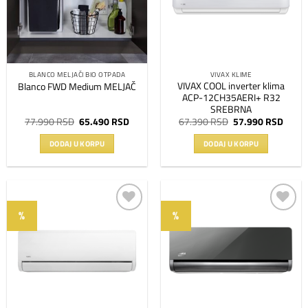
želja
želja
BLANCO MELJAČI BIO OTPADA
VIVAX KLIME
VIVAX COOL inverter klima
Blanco FWD Medium MELJAČ
ACP-12CH35AERI+ R32
SREBRNA
Originalna
Trenutna
Originalna
Trenu
77.990
RSD
65.490
RSD
67.390
RSD
57.990
RSD
cena
cena
cena
cena
je
je:
je
je:
DODAJ U KORPU
DODAJ U KORPU
bila:
65.490 RSD.
bila:
57.99
77.990 RSD.
67.390 RSD.
%
%
Dodaj
Dodaj
na
na
listu
listu
želja
želja