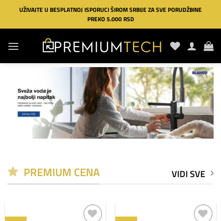
Preskoči
UŽIVAJTE U BESPLATNOJ ISPORUCI ŠIROM SRBIJE ZA SVE PORUDŽBINE
na
PREKO 5.000 RSD
sadržaj
PREMIUM CENA
VIDI SVE