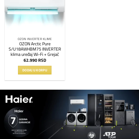
listu
želja
OZON INVERTER KLIME
OZON Arctic Pure
S/U18AWHBM75 INVERTER
klima uređaj Wi-Fi + Grejač
62.990
RSD
DODAJ U KORPU