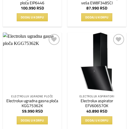
ploča EIP6446
veša EW8F348SCI
100.990
RSD
87.990
RSD
DODAJ U KORPU
DODAJ U KORPU
Dodaj
Dodaj
na
na
listu
listu
želja
želja
ELECTROLUX UGRADNE PLOČE
ELECTROLUX ASPIRATORI
Electrolux ugradna gasna ploča
Electrolux aspirator
KGG75362K
EFV60657OK
59.990
RSD
40.890
RSD
DODAJ U KORPU
DODAJ U KORPU