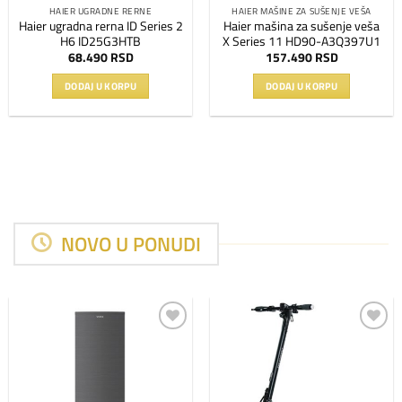
HAIER UGRADNE RERNE
HAIER MAŠINE ZA SUŠENJE VEŠA
Haier ugradna rerna ID Series 2
Haier mašina za sušenje veša
H6 ID25G3HTB
X Series 11 HD90-A3Q397U1
68.490
RSD
157.490
RSD
DODAJ U KORPU
DODAJ U KORPU
NOVO U PONUDI
Dodaj
Dodaj
na
na
listu
listu
želja
želja