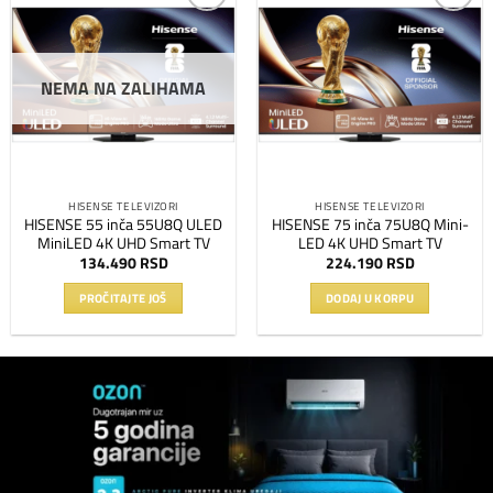
Dodaj
Dodaj
na
na
listu
listu
NEMA NA ZALIHAMA
želja
želja
HISENSE TELEVIZORI
HISENSE TELEVIZORI
HISENSE 55 inča 55U8Q ULED
HISENSE 75 inča 75U8Q Mini-
MiniLED 4K UHD Smart TV
LED 4K UHD Smart TV
134.490
RSD
224.190
RSD
PROČITAJTE JOŠ
DODAJ U KORPU