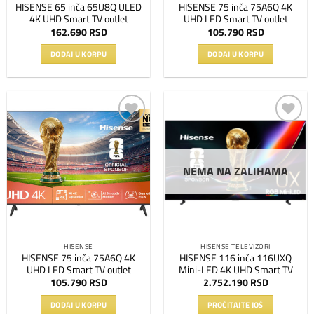
HISENSE 65 inča 65U8Q ULED
HISENSE 75 inča 75A6Q 4K
4K UHD Smart TV outlet
UHD LED Smart TV outlet
162.690
RSD
105.790
RSD
DODAJ U KORPU
DODAJ U KORPU
Dodaj
Dodaj
na
na
listu
listu
NEMA NA ZALIHAMA
želja
želja
HISENSE
HISENSE TELEVIZORI
HISENSE 75 inča 75A6Q 4K
HISENSE 116 inča 116UXQ
UHD LED Smart TV outlet
Mini-LED 4K UHD Smart TV
105.790
RSD
2.752.190
RSD
DODAJ U KORPU
PROČITAJTE JOŠ