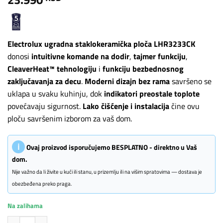
Electrolux ugradna staklokeramička ploča LHR3233CK
donosi
intuitivne komande na dodir
,
tajmer funkciju
,
CleaverHeat™ tehnologiju
i
funkciju bezbednosnog
zaključavanja za decu
.
Moderni dizajn bez rama
savršeno se
uklapa u svaku kuhinju, dok
indikatori preostale toplote
povećavaju sigurnost.
Lako čišćenje i instalacija
čine ovu
ploču savršenim izborom za vaš dom.
ℹ
Ovaj proizvod isporučujemo BESPLATNO - direktno u Vaš
dom.
Nije važno da li živite u kući ili stanu, u prizemlju ili na višim spratovima — dostava je
obezbeđena preko praga.
Na zalihama
Electrolux ugradna ploča LHR3233CK količina