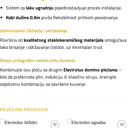
Sistem za
laku ugradnju
pojednostavljuje proces instalacije.
Kabl dužine 0.9m
pruža fleksibilnost prilikom povezivanja.
Jednostavno čišćenje i održavanje
Površina od
kvalitetnog staklokeramičkog materijala
omogućava
lako brisanje i održavanje čistoće, uz minimalan trud.
Dizajn prilagođen vašem stilu kuvanja
Kombinujte ovu ploču sa drugim
Electrolux domino pločama
–
bilo da preferirate plin, indukciju ili klasičnu struju, kreirajte
sopstvenu kombinaciju za savršeno kuvanje.
POVEZANI PROIZVODI