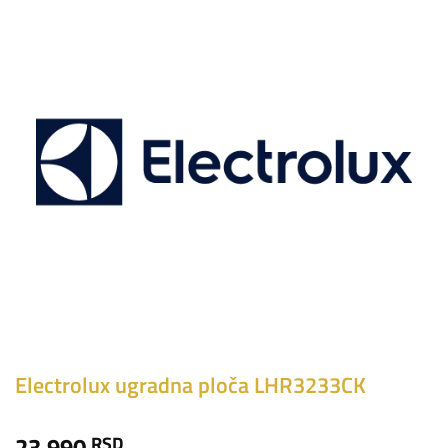
Electrolux ugradna ploča LHR3233CK
23.990
RSD