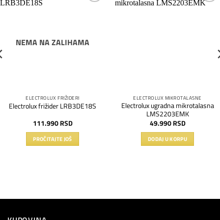
Dodaj
Dodaj
na
na
listu
listu
želja
želja
NEMA NA ZALIHAMA
ELECTROLUX FRIŽIDERI
ELECTROLUX MIKROTALASNE
Electrolux ugradna mikrotalasna
Electrolux frižider LRB3DE18S
LMS2203EMK
111.990
RSD
49.990
RSD
PROČITAJTE JOŠ
DODAJ U KORPU