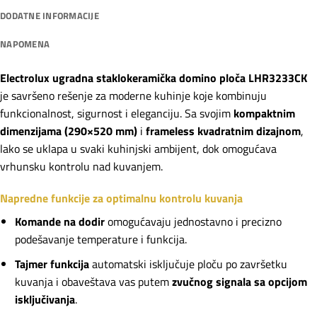
DODATNE INFORMACIJE
NAPOMENA
Electrolux ugradna staklokeramička domino ploča LHR3233CK
je savršeno rešenje za moderne kuhinje koje kombinuju
funkcionalnost, sigurnost i eleganciju. Sa svojim
kompaktnim
dimenzijama (290×520 mm)
i
frameless kvadratnim dizajnom
,
lako se uklapa u svaki kuhinjski ambijent, dok omogućava
vrhunsku kontrolu nad kuvanjem.
Napredne funkcije za optimalnu kontrolu kuvanja
Komande na dodir
omogućavaju jednostavno i precizno
podešavanje temperature i funkcija.
Tajmer funkcija
automatski isključuje ploču po završetku
kuvanja i obaveštava vas putem
zvučnog signala sa opcijom
isključivanja
.