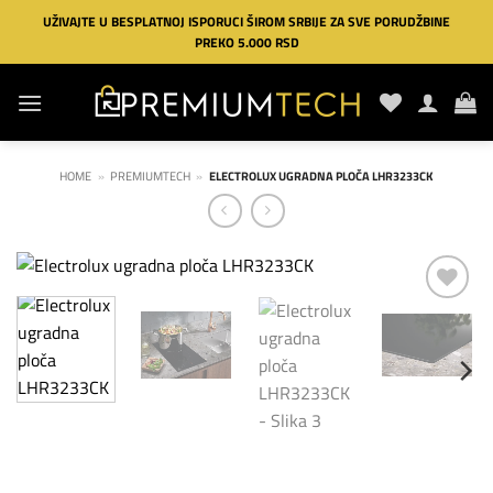
Preskoči
UŽIVAJTE U BESPLATNOJ ISPORUCI ŠIROM SRBIJE ZA SVE PORUDŽBINE
na
PREKO 5.000 RSD
sadržaj
HOME
»
PREMIUMTECH
»
ELECTROLUX UGRADNA PLOČA LHR3233CK
Dodaj
na
listu
želja