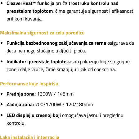
CleaverHeat™ funkcija
pruža
trostruku kontrolu nad
preostalom toplotom
, čime garantuje sigurnost i efikasnost
prilikom kuvanja.
Maksimalna sigurnost za celu porodicu
Funkcija bezbednosnog zaključavanja za rerne
osigurava da
deca ne mogu slučajno uključiti ploču.
Indikatori preostale toplote
jasno pokazuju koje su grejne
zone i dalje vruće, čime smanjuju rizik od opekotina.
Performanse koje inspirišu
Prednja zona:
1200W / 145mm
Zadnja zona:
700/1700W / 120/180mm
LED displej u crvenoj boji
omogućava jasnu i preglednu
kontrolu.
Laka instalacija i integracija