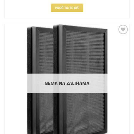
PROČITAJTE JOŠ
Dodaj
na
listu
želja
NEMA NA ZALIHAMA