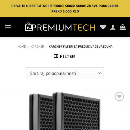
Preskoči
UŽIVAJTE U BESPLATNOJ ISPORUCI ŠIROM SRBIJE ZA SVE PORUDŽBINE
na
PREKO 5.000 RSD
sadržaj
HOME
»
KARCHER
»
KARCHER FILTERI ZA PREČIŠĆIVAČE VAZDUHA
FILTER
Dodaj
na
listu
želja