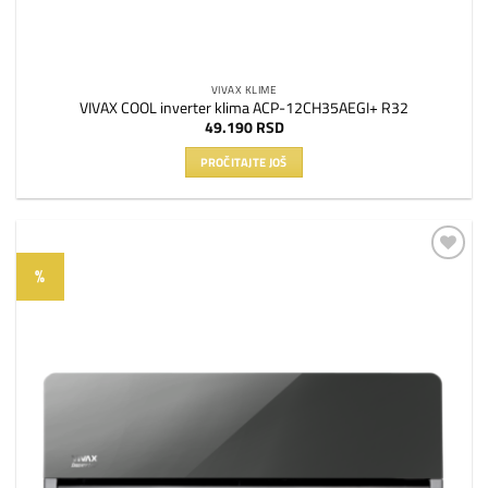
VIVAX KLIME
VIVAX COOL inverter klima ACP-12CH35AEGI+ R32
49.190
RSD
PROČITAJTE JOŠ
%
Dodaj
na
listu
želja