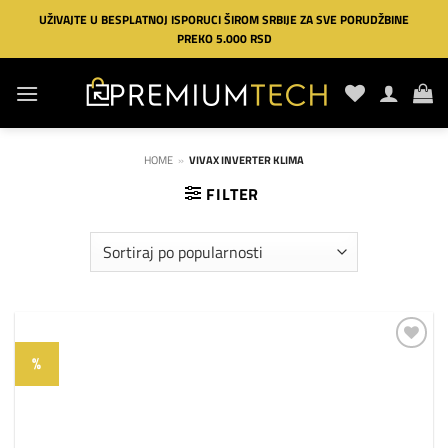
Preskoči
UŽIVAJTE U BESPLATNOJ ISPORUCI ŠIROM SRBIJE ZA SVE PORUDŽBINE
na
PREKO 5.000 RSD
sadržaj
HOME
»
VIVAX INVERTER KLIMA
FILTER
%
Dodaj
na
listu
želja