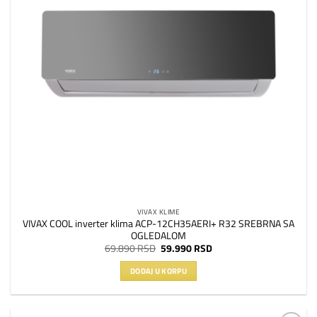
VIVAX KLIME
VIVAX COOL inverter klima ACP-12CH35AERI+ R32 SREBRNA SA
OGLEDALOM
Originalna
Trenutna
69.890
RSD
59.990
RSD
cena
cena
je
je:
DODAJ U KORPU
bila:
59.990 RSD.
69.890 RSD.