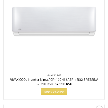
VIVAX KLIME
VIVAX COOL inverter klima ACP-12CH35AERI+ R32 SREBRNA
Originalna
Trenutna
67.390
RSD
57.990
RSD
cena
cena
je
je:
DODAJ U KORPU
bila:
57.990 RSD.
67.390 RSD.