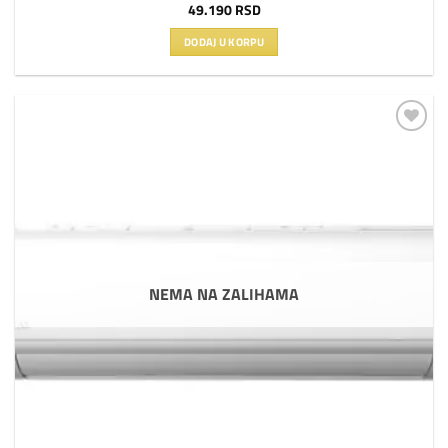
49.190
RSD
DODAJ U KORPU
Dodaj
na
listu
želja
NEMA NA ZALIHAMA