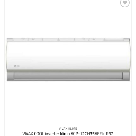
Dodaj
na
listu
želja
VIVAX KLIME
VIVAX COOL inverter klima ACP-12CH35AEFI+ R32