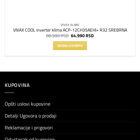
VIVAX KLIME
VIVAX COOL inverter klima ACP-12CH35AEHI+ R32 SREBRNA
Originalna
Trenutna
80.990
RSD
64.990
RSD
cena
cena
je
je:
DODAJ U KORPU
bila:
64.990 RSD.
80.990 RSD.
KUPOVINA
Opšti uslovi kupovine
Detalji Ugovora o prodaji
Reklamacije i prigovori
Odustanak od kupovine