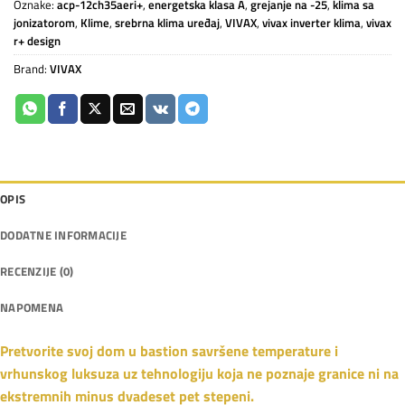
Oznake:
acp-12ch35aeri+
,
energetska klasa A
,
grejanje na -25
,
klima sa
jonizatorom
,
Klime
,
srebrna klima uređaj
,
VIVAX
,
vivax inverter klima
,
vivax
r+ design
Brand:
VIVAX
OPIS
DODATNE INFORMACIJE
RECENZIJE (0)
NAPOMENA
Pretvorite svoj dom u bastion savršene temperature i
vrhunskog luksuza uz tehnologiju koja ne poznaje granice ni na
ekstremnih minus dvadeset pet stepeni.