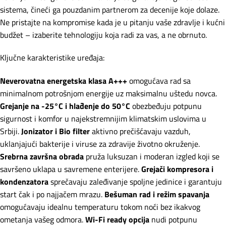
sistema, čineći ga pouzdanim partnerom za decenije koje dolaze.
Ne pristajte na kompromise kada je u pitanju vaše zdravlje i kućni
budžet – izaberite tehnologiju koja radi za vas, a ne obrnuto.
Ključne karakteristike uređaja:
Neverovatna energetska klasa A+++
omogućava rad sa
minimalnom potrošnjom energije uz maksimalnu uštedu novca.
Grejanje na -25°C i hlađenje do 50°C
obezbeđuju potpunu
sigurnost i komfor u najekstremnijim klimatskim uslovima u
Srbiji.
Jonizator i Bio filter
aktivno prečišćavaju vazduh,
uklanjajući bakterije i viruse za zdravije životno okruženje.
Srebrna završna obrada
pruža luksuzan i moderan izgled koji se
savršeno uklapa u savremene enterijere.
Grejači kompresora i
kondenzatora
sprečavaju zaleđivanje spoljne jedinice i garantuju
start čak i po najjačem mrazu.
Bešuman rad i režim spavanja
omogućavaju idealnu temperaturu tokom noći bez ikakvog
ometanja vašeg odmora.
Wi-Fi ready opcija
nudi potpunu