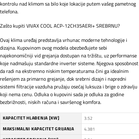
kontrolu nad klimom sa bilo koje lokacije putem vašeg pametnog
telefona.
Zašto kupiti VIVAX COOL ACP-12CH35AERI+ SREBRNU?
Ovaj klima uređaj predstavlja vrhunac moderne tehnologije i
dizajna. Kupovinom ovog modela obezbeđujete sebi
najekonomičniji vid grejanja dostupan na tržištu, uz performanse
koje nadmašuju standardne inverter sisteme. Njegova sposobnost
da radi na ekstremno niskim temperaturama čini ga idealnim
rešenjem za primarno grejanje, dok srebrni dizajn i napredni
sistemi filtracije vazduha pružaju osećaj luksuza i brige o zdravlju
koji nema cenu. Odluka o kupovini sada je odluka za godine
bezbrižnosti, niskih računa i savršenog komfora.
KAPACITET HLAĐENJA [KW]
3.52
MAKSIMALNI KAPACITET GRIJANJA
4.381