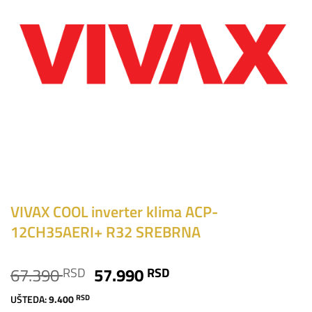
VIVAX COOL inverter klima ACP-
12CH35AERI+ R32 SREBRNA
Originalna
Trenutna
67.390
57.990
RSD
RSD
cena
cena
UŠTEDA:
9.400
RSD
je
je: