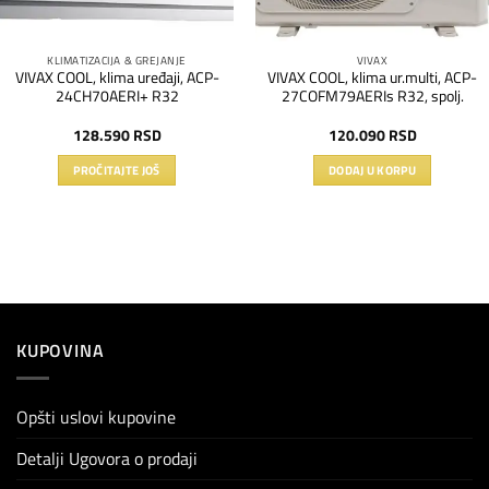
KLIMATIZACIJA & GREJANJE
VIVAX
VIVAX COOL, klima uređaji, ACP-
VIVAX COOL, klima ur.multi, ACP-
24CH70AERI+ R32
27COFM79AERIs R32, spolj.
128.590
RSD
120.090
RSD
PROČITAJTE JOŠ
DODAJ U KORPU
KUPOVINA
Opšti uslovi kupovine
Detalji Ugovora o prodaji