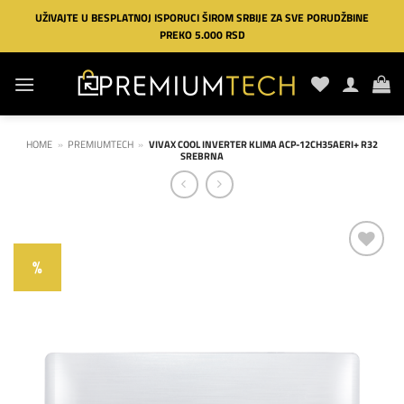
Preskoči
UŽIVAJTE U BESPLATNOJ ISPORUCI ŠIROM SRBIJE ZA SVE PORUDŽBINE
na
PREKO 5.000 RSD
sadržaj
HOME
»
PREMIUMTECH
»
VIVAX COOL INVERTER KLIMA ACP-12CH35AERI+ R32
SREBRNA
%
Dodaj
na
listu
želja