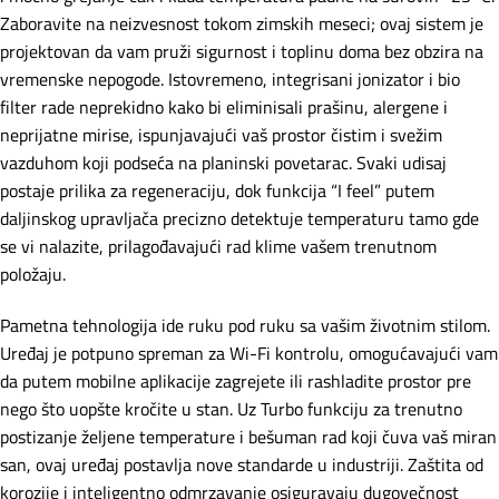
Zaboravite na neizvesnost tokom zimskih meseci; ovaj sistem je
projektovan da vam pruži sigurnost i toplinu doma bez obzira na
vremenske nepogode. Istovremeno, integrisani jonizator i bio
filter rade neprekidno kako bi eliminisali prašinu, alergene i
neprijatne mirise, ispunjavajući vaš prostor čistim i svežim
vazduhom koji podseća na planinski povetarac. Svaki udisaj
postaje prilika za regeneraciju, dok funkcija “I feel” putem
daljinskog upravljača precizno detektuje temperaturu tamo gde
se vi nalazite, prilagođavajući rad klime vašem trenutnom
položaju.
Pametna tehnologija ide ruku pod ruku sa vašim životnim stilom.
Uređaj je potpuno spreman za Wi-Fi kontrolu, omogućavajući vam
da putem mobilne aplikacije zagrejete ili rashladite prostor pre
nego što uopšte kročite u stan. Uz Turbo funkciju za trenutno
postizanje željene temperature i bešuman rad koji čuva vaš miran
san, ovaj uređaj postavlja nove standarde u industriji. Zaštita od
korozije i inteligentno odmrzavanje osiguravaju dugovečnost