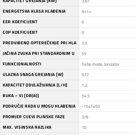
KAPACITET GREJANJA [KW]
3.81
ENERGETSKA KLASA HLAĐENJA
A+++
EER KOEFICIJENT
0
COP KOEFICIJENT
0
PREDVIĐENO OPTEREĆENJE PRI HLA
3.5
JAČINA ZVUKA PRI STANDARDNIM U
55
FUNKCIONALNOSTI
Turbo mode, Jonizator
ULAZNA SNAGA GREJANJA [W]
977
KAPACITET ODVLAŽIVANJA [L/H]
1.2
BUKA – VJ [DB(A)]
54.5
PODRUČJE RADA U MOGU HLAĐENJA
-15≤T≤50
PROMJER CIJEVI PLINSKE FAZE
3/8
MAX. VISINSKA RAZLIKA
10