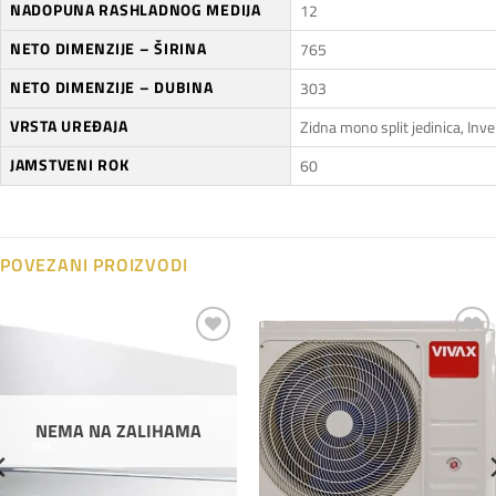
NADOPUNA RASHLADNOG MEDIJA
12
NETO DIMENZIJE – ŠIRINA
765
NETO DIMENZIJE – DUBINA
303
VRSTA UREĐAJA
Zidna mono split jedinica, Inve
JAMSTVENI ROK
60
POVEZANI PROIZVODI
Dodaj
Dodaj
na
na
listu
listu
želja
želja
NEMA NA ZALIHAMA