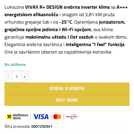
bila:
57.990 RSD.
Luksuzna
VIVAX R+ DESIGN srebrna inverter klima
sa
A+++
67.390 RSD.
energetskom efikasnošću
i snagom od 3,81 kW pruža
vrhunsko grejanje čak i na
-25°C
. Opremljena
jonizatorom,
grejačima spoljne jedinice i Wi-Fi opcijom
, ova klima
garantuje
maksimalnu uštedu i čist vazduh
u svakom domu.
Elegantna srebrna završnica i
inteligentna “I feel” funkcija
čine je savršenim izborom za najzahtevnije korisnike.
Na zalihama
VIVAX COOL inverter klima ACP-12CH35AERI+ R32 SREBRNA količina
DODAJ U KORPU
BUY NOW
Šifra proizvoda:
0001250341