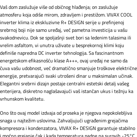
Vaš dom zaslužuje više od običnog hlađenja; on zaslužuje
atmosferu koja odiše mirom, zdravljem i prestižom. VIVAX COOL
inverter klima iz ekskluzivne R+ DESIGN serije u prefinjenoj
srebrnoj boji nije samo uređaj, već pametna investicija u vašu
svakodnevicu. Dok se spoljašnji svet bori sa ledenim talasima ili
vrelim asfaltom, vi unutra uživate u besprekornoj klimi koju
definiše napredna DC inverter tehnologija. Sa fascinantnom
energetskom efikasnošću klase A+++, ovaj uređaj ne samo da
čuva vašu udobnost, već dramatično smanjuje troškove električne
energije, pretvarajući svaki utrošeni dinar u maksimalan učinak.
Elegantni srebrni dizajn postaje centralni estetski detalj vašeg
enterijera, diskretno naglašavajući vaš istančan ukus i težnju ka
vrhunskom kvalitetu.
Ono što ovaj model izdvaja od proseka je njegova nepokolebljiva
snaga u najtežim uslovima. Zahvaljujući ugrađenim grejačima
kompresora i kondenzatora, VIVAX R+ DESIGN garantuje stabilno
i moćno grejanje čak i kada temperatura padne na surovih -25°C.