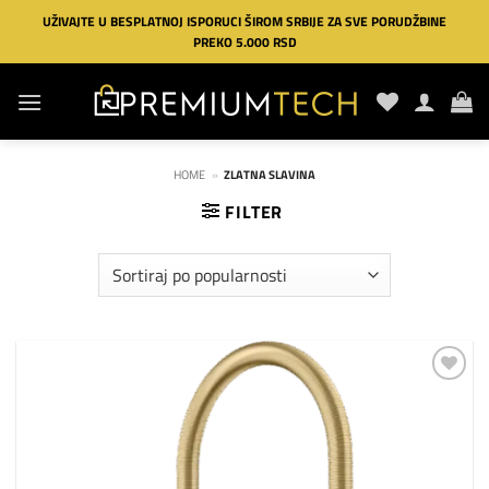
Preskoči
UŽIVAJTE U BESPLATNOJ ISPORUCI ŠIROM SRBIJE ZA SVE PORUDŽBINE
na
PREKO 5.000 RSD
sadržaj
HOME
»
ZLATNA SLAVINA
FILTER
Dodaj
na
listu
želja