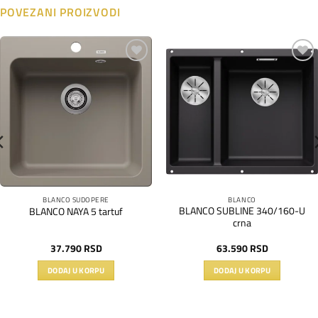
POVEZANI PROIZVODI
Dodaj
Dodaj
na
na
listu
listu
želja
želja
BLANCO SUDOPERE
BLANCO
BLANCO SUBLINE 340/160-U
BLANCO NAYA 5 tartuf
crna
37.790
RSD
63.590
RSD
DODAJ U KORPU
DODAJ U KORPU