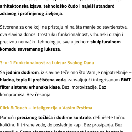
arhitektonska izjava
,
tehnološko čudo
i
najviši standard
zdravog i profinjenog življenja
.
Stvorena za one koji ne pristaju ni na šta manje od savršenstva,
ova slavina donosi trostruku funkcionalnost, vrhunski dizajn i
preciznu nemačku tehnologiju, sve u jednom
skulpturalnom
komadu savremenog luksuza
.
3-u-1 Funkcionalnost za Luksuz Svakog Dana
Sa
jednim dodirom
, iz slavine teče ono što Vam je najpotrebnije –
hladna, topla ili prečišćena voda
, zahvaljujući integrisanom
BWT
filter sistemu vrhunske klase
. Bez improvizacije. Bez
kompromisa. Bez čekanja.
Click & Touch – Inteligencija u Vašim Prstima
Pomoću
preciznog točkića
i
dodirne kontrole
, definišete tačnu
količinu filtrirane vode, do poslednje kapi. Bez prosipanja. Bez