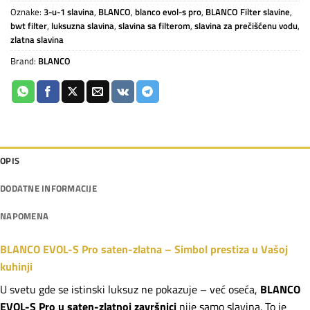
Oznake:
3-u-1 slavina
,
BLANCO
,
blanco evol-s pro
,
BLANCO Filter slavine
,
bwt filter
,
luksuzna slavina
,
slavina sa filterom
,
slavina za prečišćenu vodu
,
zlatna slavina
Brand:
BLANCO
OPIS
DODATNE INFORMACIJE
NAPOMENA
BLANCO EVOL-S Pro saten-zlatna – Simbol prestiza u Vašoj
kuhinji
U svetu gde se istinski luksuz ne pokazuje – već oseća,
BLANCO
EVOL-S Pro u saten-zlatnoj završnici
nije samo slavina. To je