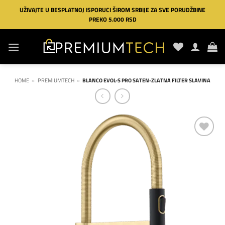
Preskoči
UŽIVAJTE U BESPLATNOJ ISPORUCI ŠIROM SRBIJE ZA SVE PORUDŽBINE
na
PREKO 5.000 RSD
sadržaj
HOME
»
PREMIUMTECH
»
BLANCO EVOL-S PRO SATEN-ZLATNA FILTER SLAVINA
Dodaj
na
listu
želja