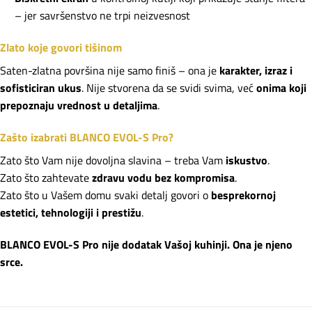
– jer savršenstvo ne trpi neizvesnost
Zlato koje govori tišinom
Saten-zlatna površina nije samo finiš – ona je
karakter, izraz i
sofisticiran ukus
. Nije stvorena da se svidi svima, već
onima koji
prepoznaju vrednost u detaljima
.
Zašto izabrati BLANCO EVOL-S Pro?
Zato što Vam nije dovoljna slavina – treba Vam
iskustvo
.
Zato što zahtevate
zdravu vodu bez kompromisa
.
Zato što u Vašem domu svaki detalj govori o
besprekornoj
estetici, tehnologiji i prestižu
.
BLANCO EVOL-S Pro nije dodatak Vašoj kuhinji. Ona je njeno
srce.