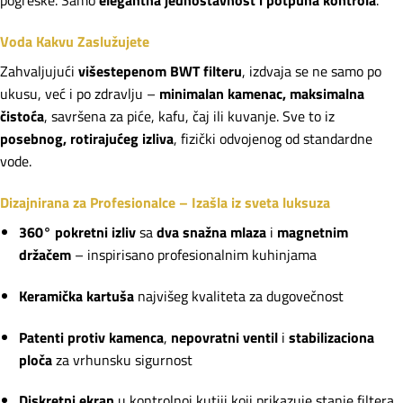
pogreške. Samo
elegantna jednostavnost i potpuna kontrola
.
Voda Kakvu Zaslužujete
Zahvaljujući
višestepenom BWT filteru
, izdvaja se ne samo po
ukusu, već i po zdravlju –
minimalan kamenac, maksimalna
čistoća
, savršena za piće, kafu, čaj ili kuvanje. Sve to iz
posebnog, rotirajućeg izliva
, fizički odvojenog od standardne
vode.
Dizajnirana za Profesionalce – Izašla iz sveta luksuza
360° pokretni izliv
sa
dva snažna mlaza
i
magnetnim
držačem
– inspirisano profesionalnim kuhinjama
Keramička kartuša
najvišeg kvaliteta za dugovečnost
Patenti protiv kamenca
,
nepovratni ventil
i
stabilizaciona
ploča
za vrhunsku sigurnost
Diskretni ekran
u kontrolnoj kutiji koji prikazuje stanje filtera