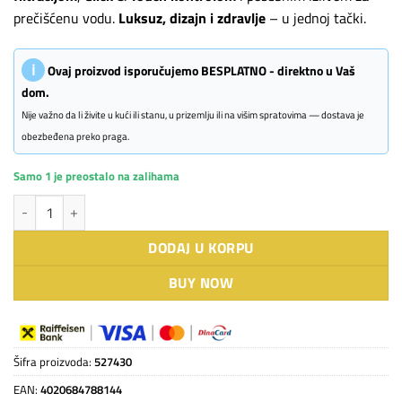
prečišćenu vodu.
Luksuz, dizajn i zdravlje
– u jednoj tački.
ℹ
Ovaj proizvod isporučujemo BESPLATNO - direktno u Vaš
dom.
Nije važno da li živite u kući ili stanu, u prizemlju ili na višim spratovima — dostava je
obezbeđena preko praga.
Samo 1 je preostalo na zalihama
BLANCO EVOL-S Pro saten-zlatna filter slavina količina
DODAJ U KORPU
BUY NOW
Šifra proizvoda:
527430
EAN:
4020684788144