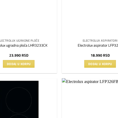
LECTROLUX UGRADNE PLOČE
ELECTROLUX ASPIRATORI
rolux ugradna ploča LHR3233CK
Electrolux aspirator LFP3
23.990
RSD
18.990
RSD
DODAJ U KORPU
DODAJ U KORPU
Dodaj
na
listu
želja