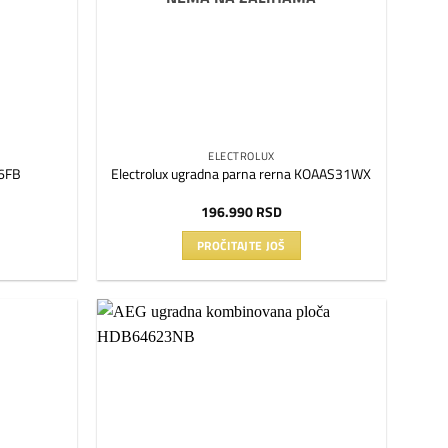
ELECTROLUX
26FB
Electrolux ugradna parna rerna KOAAS31WX
196.990
RSD
PROČITAJTE JOŠ
Dodaj
Dodaj
na
na
listu
listu
želja
želja