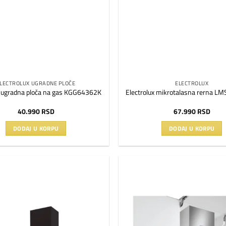
LECTROLUX UGRADNE PLOČE
ELECTROLUX
x ugradna ploča na gas KGG64362K
Electrolux mikrotalasna rerna 
40.990
RSD
67.990
RSD
DODAJ U KORPU
DODAJ U KORPU
Dodaj
na
listu
želja