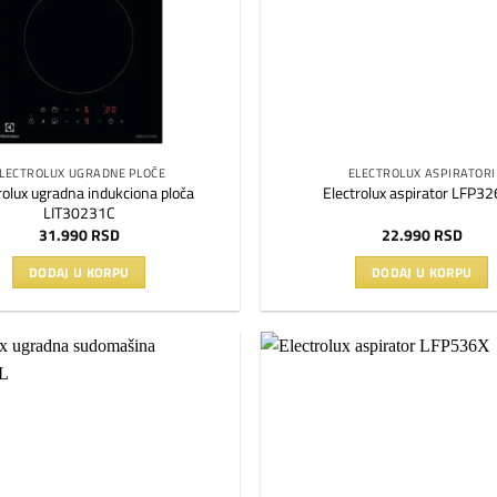
LECTROLUX UGRADNE PLOČE
ELECTROLUX ASPIRATORI
rolux ugradna indukciona ploča
Electrolux aspirator LFP3
LIT30231C
31.990
RSD
22.990
RSD
DODAJ U KORPU
DODAJ U KORPU
Dodaj
na
listu
želja