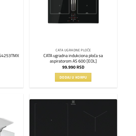
CATA UGRADNE PLOČE
CATA ugradna indukciona ploča sa
LMS4253TMX
aspiratorom AS 600 [EOL]
99.990
RSD
DODAJ U KORPU
Dodaj
Dodaj
na
na
listu
listu
želja
želja