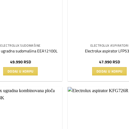
ELECTROLUX SUDOMAŠINE
ELECTROLUX ASPIRATORI
ux ugradna sudomašina EEA12100L
Electrolux aspirator LFP5
49.990
RSD
47.990
RSD
DODAJ U KORPU
DODAJ U KORPU
Dodaj
na
listu
želja