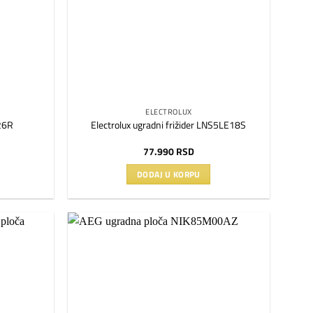
ELECTROLUX
726R
Electrolux ugradni frižider LNS5LE18S
77.990
RSD
DODAJ U KORPU
Dodaj
Dodaj
na
na
listu
listu
želja
želja