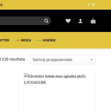
SD
RITTER
BOSCH
HISENSE
Sortirano
 226 rezultata
po
popularnosti
Dodaj
Dodaj
na
na
listu
listu
želja
želja