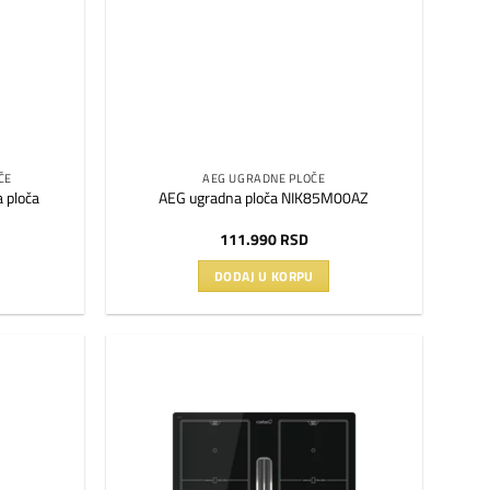
ČE
AEG UGRADNE PLOČE
a ploča
AEG ugradna ploča NIK85M00AZ
111.990
RSD
DODAJ U KORPU
Dodaj
Dodaj
na
na
listu
listu
želja
želja