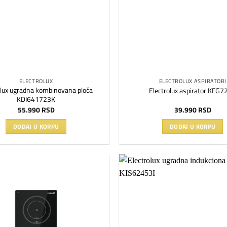
ELECTROLUX
ELECTROLUX ASPIRATORI
olux ugradna kombinovana ploča
Electrolux aspirator KFG
KDI641723K
55.990
RSD
39.990
RSD
DODAJ U KORPU
DODAJ U KORPU
Dodaj
na
listu
želja