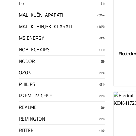
LG
(1)
MALI KUĆNI APARATI
(304)
MALI KUHINJSKI APARATI
(165)
MS ENERGY
(32)
NOBLECHAIRS
(11)
Electrol
NODOR
(8)
OZON
(19)
PHILIPS
(31)
PREMIUM CENE
(11)
REALME
(8)
REMINGTON
(11)
RITTER
(16)