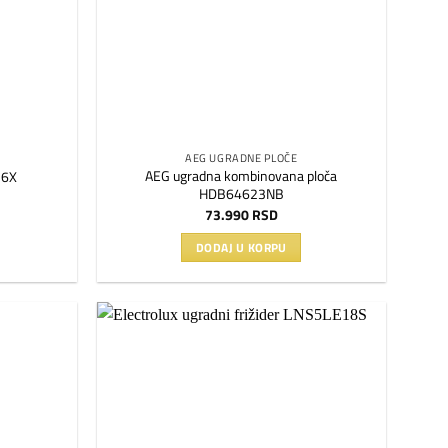
AEG UGRADNE PLOČE
AEG ugradna kombinovana ploča
36X
HDB64623NB
73.990
RSD
DODAJ U KORPU
Dodaj
Dodaj
na
na
listu
listu
želja
želja