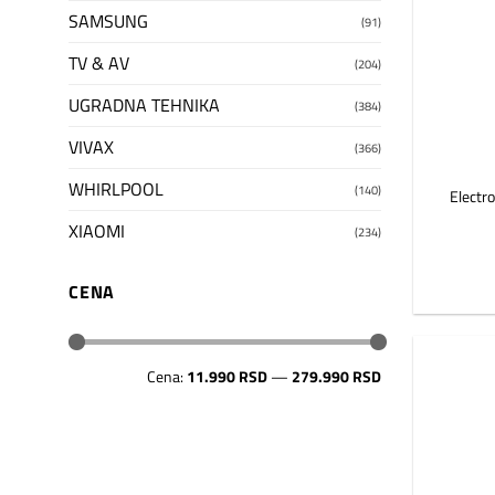
SAMSUNG
(91)
TV & AV
(204)
UGRADNA TEHNIKA
(384)
VIVAX
(366)
WHIRLPOOL
(140)
Electr
XIAOMI
(234)
CENA
Minimalna
Maksimalna
Cena:
11.990 RSD
—
279.990 RSD
cena
cena