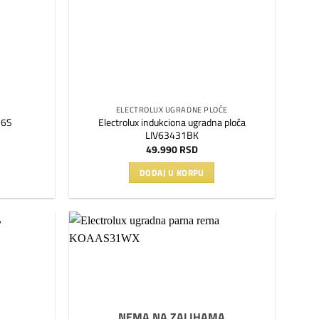
ELECTROLUX UGRADNE PLOČE
Electrolux indukciona ugradna ploča
26S
LIV63431BK
49.990
RSD
DODAJ U KORPU
Dodaj
Dodaj
na
na
listu
listu
želja
želja
NEMA NA ZALIHAMA