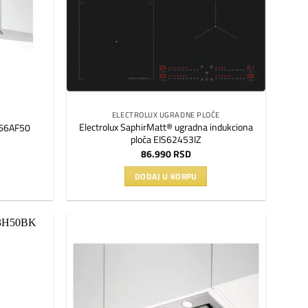
ELECTROLUX UGRADNE PLOČE
Electrolux SaphirMatt® ugradna indukciona
B66AF50
ploča EIS62453IZ
86.990
RSD
DODAJ U KORPU
Dodaj
Dodaj
na
na
listu
listu
želja
želja