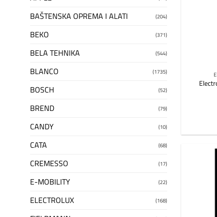
BAŠTENSKA OPREMA I ALATI
(204)
BEKO
(371)
BELA TEHNIKA
(544)
BLANCO
(1735)
E
Elect
BOSCH
(52)
BREND
(79)
CANDY
(10)
CATA
(68)
CREMESSO
(17)
E-MOBILITY
(22)
ELECTROLUX
(168)