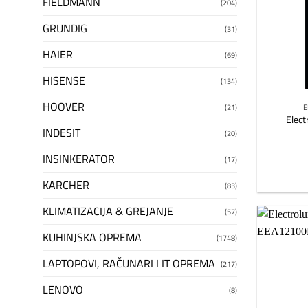
FIELDMANN
(204)
GRUNDIG
(31)
HAIER
(69)
HISENSE
(134)
HOOVER
(21)
E
Elect
INDESIT
(20)
INSINKERATOR
(17)
KARCHER
(83)
KLIMATIZACIJA & GREJANJE
(57)
KUHINJSKA OPREMA
(1748)
LAPTOPOVI, RAČUNARI I IT OPREMA
(217)
LENOVO
(8)