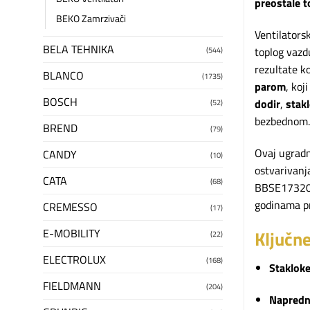
preostale t
BEKO Zamrzivači
Ventilators
BELA TEHNIKA
toplog vaz
(544)
rezultate ko
BLANCO
(1735)
parom
, koj
BOSCH
dodir
,
stak
(52)
bezbednom.
BREND
(79)
Ovaj ugradn
CANDY
(10)
ostvarivan
CATA
(68)
BBSE17320BD
godinama pr
CREMESSO
(17)
E-MOBILITY
Ključn
(22)
ELECTROLUX
(168)
Stakloke
FIELDMANN
(204)
Napredn