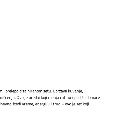
i prelepo dizajniranom setu. Ubrzava kuvanje,
rišćenju. Ovo je uređaj koji menja rutinu i podiže domaće
nevno štedi vreme, energiju i trud – ovo je set koji