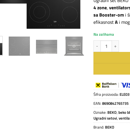
Ugradni set BEK
4 zone
,
ventilator
sa Booster-om
i š
efikasnost
A
i mog
Na zalihama
BEKO BBSE17320BD u
Šifra proizvoda:
ELE03
EAN:
8690842765735
Oznake:
BEKO
,
beko b
Ugradni setovi
,
ventil
Brand:
BEKO