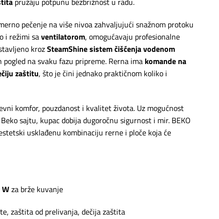
tita
pružaju potpunu bezbrižnost u radu.
merno pečenje na više nivoa zahvaljujući snažnom protoku
ao i režimi sa
ventilatorom
, omogućavaju profesionalne
ostavljeno kroz
SteamShine sistem čišćenja vodenom
n pogled na svaku fazu pripreme. Rerna ima
komande na
čiju zaštitu
, što je čini jednako praktičnom koliko i
nevni komfor, pouzdanost i kvalitet života. Uz mogućnost
Beko sajtu, kupac dobija dugoročnu sigurnost i mir. BEKO
estetski usklađenu kombinaciju rerne i ploče koja će
0 W
za brže kuvanje
e, zaštita od prelivanja, dečija zaštita