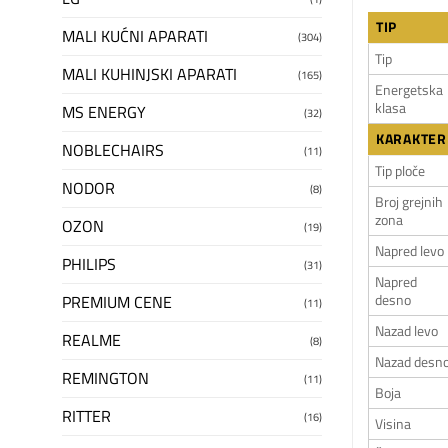
TIP
MALI KUĆNI APARATI
(304)
Tip
MALI KUHINJSKI APARATI
(165)
Energetska
klasa
MS ENERGY
(32)
KARAKTERI
NOBLECHAIRS
(11)
Tip ploče
NODOR
(8)
Broj grejnih
zona
OZON
(19)
Napred levo
PHILIPS
(31)
Napred
desno
PREMIUM CENE
(11)
Nazad levo
REALME
(8)
Nazad desn
REMINGTON
(11)
Boja
RITTER
(16)
Visina