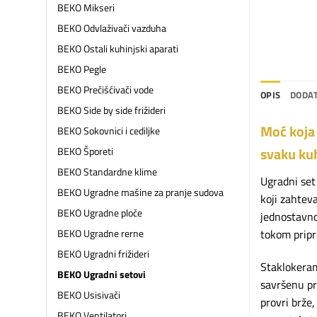
BEKO Mikseri
BEKO Odvlaživači vazduha
BEKO Ostali kuhinjski aparati
BEKO Pegle
BEKO Prečišćivači vode
OPIS
DODAT
BEKO Side by side frižideri
Moć koja
BEKO Sokovnici i cediljke
svaku ku
BEKO Šporeti
BEKO Standardne klime
Ugradni set
BEKO Ugradne mašine za pranje sudova
koji zahtev
BEKO Ugradne ploče
jednostavno
tokom pripr
BEKO Ugradne rerne
BEKO Ugradni frižideri
Staklokera
BEKO Ugradni setovi
savršenu pr
BEKO Usisivači
provri brže
BEKO Ventilatori