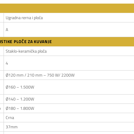
Ugradna rerna i ploča
A
STIKE PLOČE ZA KUVANJE
Staklo-keramička ploča
4
Ø120 mm / 210 mm – 750 W/ 2200W
Ø160 – 1.500W
Ø140 – 1.200W
o
Ø180 – 1.800W
Crna
37mm