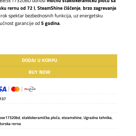
O BBSE17320BD donosi
moćnu staklokeramičku ploču sa
sku rernu od 72 l
,
SteamShine čišćenje
,
brzo zagrevanje
irok spektar bezbednosnih funkcija, uz energetsku
ućnost garancije od
5 godina
.
gradni set količina
DODAJ U KORPU
BUY NOW
137
bse17320bd
,
staklokeramička ploča
,
steamshine
,
Ugradna tehnika
,
atorska rerna