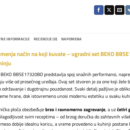
NE INFORMACIJE
RECENZIJE (0)
NAPOMENA
 menja način na koji kuvate – ugradni set BEKO BBSE
hinju
 BEKO BBSE17320BD predstavlja spoj snažnih performansi, napre
aju više od prosečnog uređaja. Ovaj set stvoren je za one koji žele
 održavanje i dugotrajnu pouzdanost. Svaki detalj pažljivo je obli
eme hrane, dok istovremeno unosi modernu estetiku u svaku kuhi
mička ploča obezbeđuje
brzo i ravnomerno zagrevanje
, a uz
četiri 
ilagodljivost svim receptima – od brzog doručka do zahtevnih više
, meso dobije idealnu koricu, a vreme provedeno u kuhinji postane k