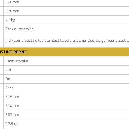
590mm
520mm
7.7kg
Staklo-keramika
Indikator preostale toplote, Zaštita od prelivanja, Dečija sigurnosna zašti
ISTIKE RERNE
Ventilatorska
72l
Da
Crna
595mm
594mm
567mm
27.5kg