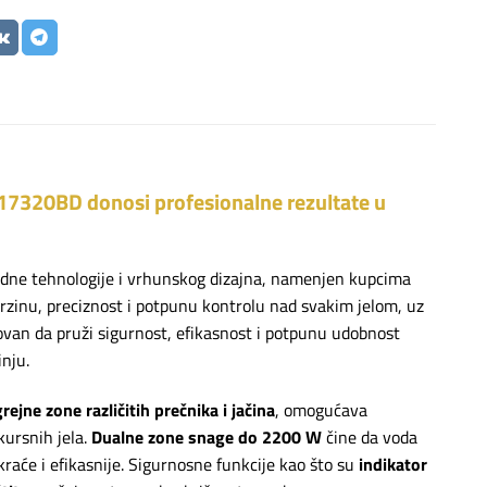
17320BD donosi profesionalne rezultate u
dne tehnologije i vrhunskog dizajna, namenjen kupcima
 brzinu, preciznost i potpunu kontrolu nad svakim jelom, uz
kovan da pruži sigurnost, efikasnost i potpunu udobnost
nju.
grejne zone različitih prečnika i jačina
, omogućava
kursnih jela.
Dualne zone snage do 2200 W
čine da voda
raće i efikasnije. Sigurnosne funkcije kao što su
indikator