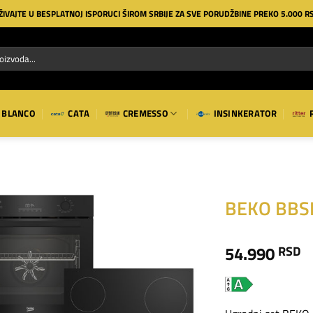
ŽIVAJTE U BESPLATNOJ ISPORUCI ŠIROM SRBIJE ZA SVE PORUDŽBINE PREKO 5.000 R
BLANCO
CATA
CREMESSO
INSINKERATOR
BEKO BBSE
Dodaj
54.990
RSD
na
listu
želja