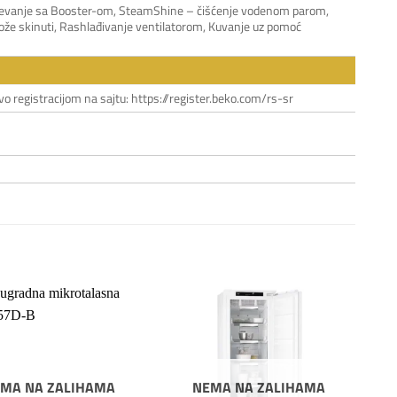
zagrevanje sa Booster-om, SteamShine – čišćenje vodenom parom,
može skinuti, Rashlađivanje ventilatorom, Kuvanje uz pomoć
vo registracijom na sajtu: https://register.beko.com/rs-sr
Dodaj
Dodaj
na
na
listu
listu
želja
želja
MA NA ZALIHAMA
NEMA NA ZALIHAMA