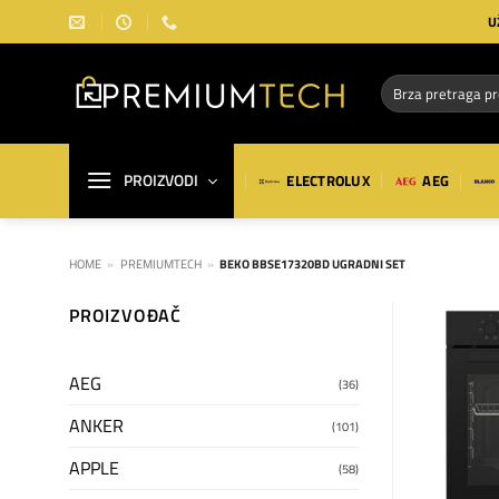
Preskoči
U
na
sadržaj
Pretraga
za:
PROIZVODI
ELECTROLUX
AEG
HOME
»
PREMIUMTECH
»
BEKO BBSE17320BD UGRADNI SET
PROIZVOĐAČ
AEG
(36)
ANKER
(101)
APPLE
(58)