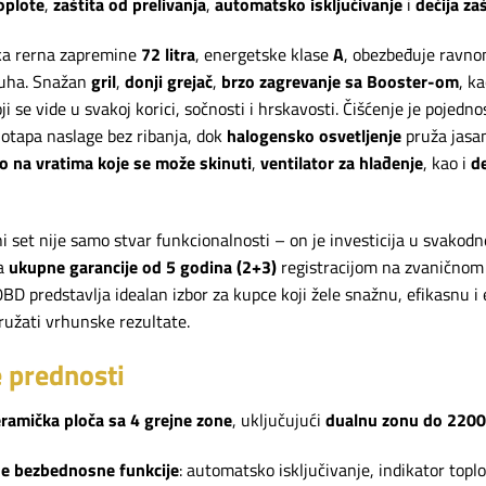
oplote
,
zaštita od prelivanja
,
automatsko isključivanje
i
dečija zaš
ka rerna zapremine
72 litra
, energetske klase
A
, obezbeđuje ravno
duha. Snažan
gril
,
donji grejač
,
brzo zagrevanje sa Booster-om
, k
ji se vide u svakoj korici, sočnosti i hrskavosti. Čišćenje je pojedn
i otapa naslage bez ribanja, dok
halogensko osvetljenje
pruža jasa
lo na vratima koje se može skinuti
,
ventilator za hlađenje
, kao i
de
i set nije samo stvar funkcionalnosti – on je investicija u svakod
ja
ukupne garancije od 5 godina (2+3)
registracijom na zvaničnom 
 predstavlja idealan izbor za kupce koji žele snažnu, efikasnu i 
užati vrhunske rezultate.
e prednosti
ramička ploča sa 4 grejne zone
, uključujući
dualnu zonu do 220
e bezbednosne funkcije
: automatsko isključivanje, indikator toplot