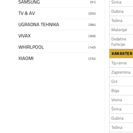
SAMSUNG
Širina
(91)
Dubina
TV & AV
(204)
Težina
UGRADNA TEHNIKA
(384)
Materijal
VIVAX
(366)
Dodatne
funkcije
WHIRLPOOL
(140)
KARAKTER
XIAOMI
(234)
Tip rerne
Zapremina
Gril
Boja
Visina
Širina
Dubina
Težina