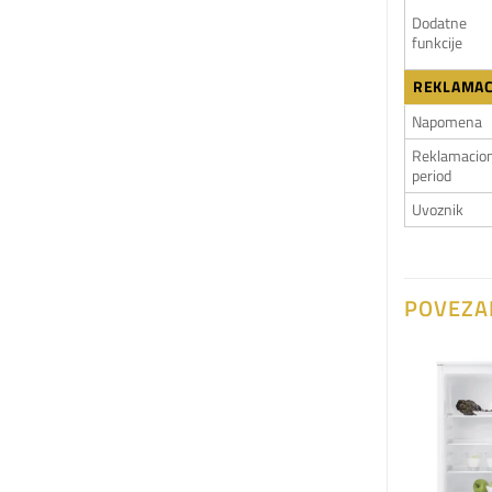
Dodatne
funkcije
REKLAMAC
Napomena
Reklamacion
period
Uvoznik
POVEZA
Dodaj
Dodaj
na
na
listu
listu
želja
želja