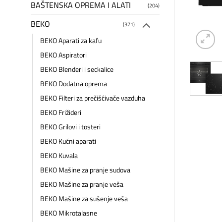
BAŠTENSKA OPREMA I ALATI
(204)
BEKO
(371)
BEKO Aparati za kafu
BEKO Aspiratori
BEKO Blenderi i seckalice
BEKO Dodatna oprema
BEKO Filteri za prečišćivače vazduha
BEKO Frižideri
BEKO Grilovi i tosteri
BEKO Kućni aparati
BEKO Kuvala
BEKO Mašine za pranje sudova
BEKO Mašine za pranje veša
BEKO Mašine za sušenje veša
BEKO Mikrotalasne