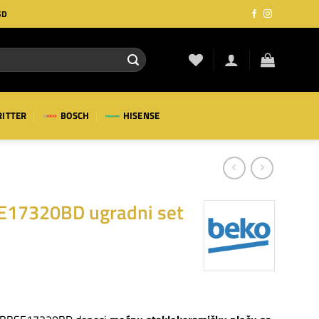
SD
RITTER
BOSCH
HISENSE
17320BD ugradni set