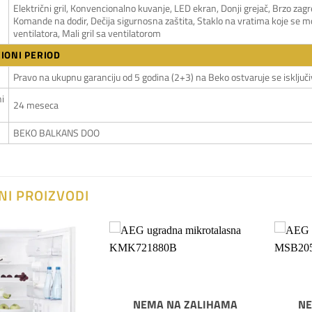
Električni gril, Konvencionalno kuvanje, LED ekran, Donji grejač, Brzo 
Komande na dodir, Dečija sigurnosna zaštita, Staklo na vratima koje se 
ventilatora, Mali gril sa ventilatorom
IONI PERIOD
Pravo na ukupnu garanciju od 5 godina (2+3) na Beko ostvaruje se isključi
i
24 meseca
BEKO BALKANS DOO
NI PROIZVODI
Dodaj
Dodaj
na
na
listu
listu
želja
želja
NEMA NA ZALIHAMA
NE