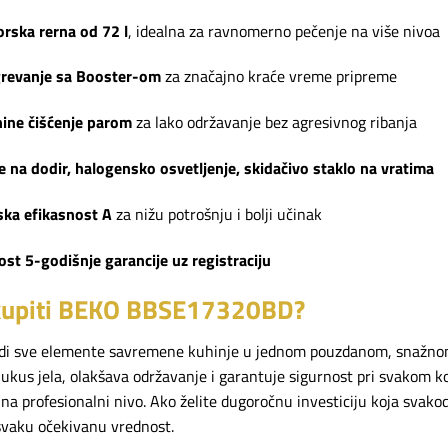
orska rerna od 72 l
, idealna za ravnomerno pečenje na više nivoa
grevanje sa Booster-om
za značajno kraće vreme pripreme
ine čišćenje parom
za lako održavanje bez agresivnog ribanja
na dodir, halogensko osvetljenje, skidačivo staklo na vratima
ska efikasnost A
za nižu potrošnju i bolji učinak
t 5-godišnje garancije uz registraciju
kupiti BEKO BBSE17320BD?
di sve elemente savremene kuhinje u jednom pouzdanom, snažnom 
ukus jela, olakšava održavanje i garantuje sigurnost pri svakom ko
na profesionalni nivo. Ako želite dugoročnu investiciju koja svakod
vaku očekivanu vrednost.