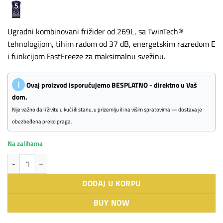
Ugradni kombinovani frižider od 269L, sa TwinTech®
tehnologijom, tihim radom od 37 dB, energetskim razredom E
i funkcijom FastFreeze za maksimalnu svežinu.
ℹ
Ovaj proizvod isporučujemo BESPLATNO - direktno u Vaš
dom.
Nije važno da li živite u kući ili stanu, u prizemlju ili na višim spratovima — dostava je
obezbeđena preko praga.
Na zalihama
Electrolux frižider ENT6ME19S količina
DODAJ U KORPU
BUY NOW