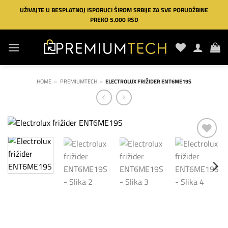
Preskoči
UŽIVAJTE U BESPLATNOJ ISPORUCI ŠIROM SRBIJE ZA SVE PORUDŽBINE
na
PREKO 5.000 RSD
sadržaj
HOME
»
PREMIUMTECH
»
ELECTROLUX FRIŽIDER ENT6ME19S
Dodaj
na
listu
želja