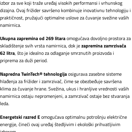
izbor za sve koji traže uređaj visokih performansi i vrhunskog
dizajna. Ovaj frižider savršeno kombinuje inovativnu tehnologiju i
praktičnost, pružajući optimalne uslove za čuvanje svežine vaših
namirnica.
Ukupna zapremina od 269 litara
omogućava dovoljno prostora za
skladištenje svih vrsta namirnica, dok je
zapremina zamrzivača
62 litra
, što je idealno za odlaganje smrznutih proizvoda i
priprema za duži period.
Napredna TwinTech® tehnologija
osigurava zasebne sisteme
hlađenja za frižider i zamrzivač, čime se obezbeđuje savršena
klima za čuvanje hrane. Svežina, ukus i hranljive vrednosti vaših
namirnica ostaju nepromenjeni, a zamrzivač ostaje bez stvaranja
leda.
Energetski razred E
omogućava optimalnu potrošnju električne
energije, čineći ovaj uređaj štedljivim i ekološki prihvatljivim
izborom.