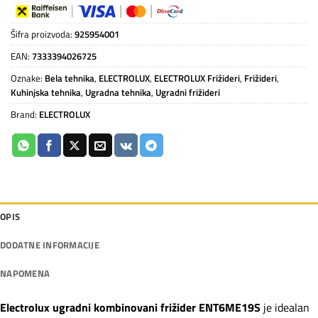
Šifra proizvoda:
925954001
EAN:
7333394026725
Oznake:
Bela tehnika
,
ELECTROLUX
,
ELECTROLUX Frižideri
,
Frižideri
,
Kuhinjska tehnika
,
Ugradna tehnika
,
Ugradni frižideri
Brand:
ELECTROLUX
OPIS
DODATNE INFORMACIJE
NAPOMENA
Electrolux ugradni kombinovani frižider ENT6ME19S
je idealan