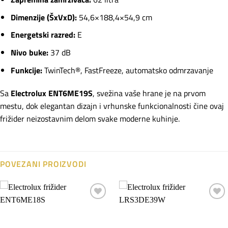
Dimenzije (ŠxVxD):
54,6×188,4×54,9 cm
Energetski razred:
E
Nivo buke:
37 dB
Funkcije:
TwinTech®, FastFreeze, automatsko odmrzavanje
Sa
Electrolux ENT6ME19S
, svežina vaše hrane je na prvom
mestu, dok elegantan dizajn i vrhunske funkcionalnosti čine ovaj
frižider neizostavnim delom svake moderne kuhinje.
POVEZANI PROIZVODI
Dodaj
Dodaj
na
na
listu
listu
želja
želja