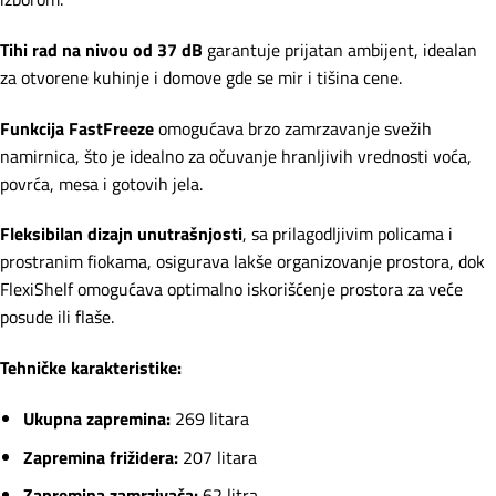
Tihi rad na nivou od 37 dB
garantuje prijatan ambijent, idealan
za otvorene kuhinje i domove gde se mir i tišina cene.
Funkcija FastFreeze
omogućava brzo zamrzavanje svežih
namirnica, što je idealno za očuvanje hranljivih vrednosti voća,
povrća, mesa i gotovih jela.
Fleksibilan dizajn unutrašnjosti
, sa prilagodljivim policama i
prostranim fiokama, osigurava lakše organizovanje prostora, dok
FlexiShelf omogućava optimalno iskorišćenje prostora za veće
posude ili flaše.
Tehničke karakteristike:
Ukupna zapremina:
269 litara
Zapremina frižidera:
207 litara
Zapremina zamrzivača:
62 litra